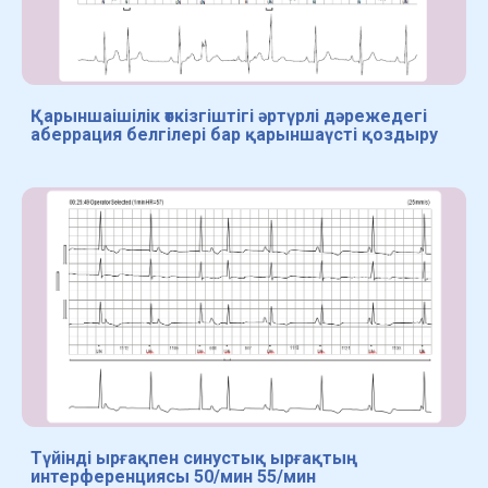
Қарыншаішілік өткізгіштігі әртүрлі дәрежедегі
аберрация белгілері бар қарыншаүсті қоздыру
Түйінді ырғақпен синустық ырғақтың
интерференциясы 50/мин 55/мин