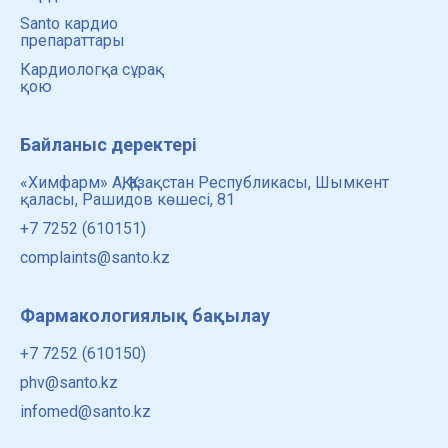
Santo кардио
препараттары
Кардиологқа сұрақ
қою
Байланыс деректері
«Химфарм» АҚ, Қазақстан Республикасы, Шымкент
қаласы, Рашидов көшесі, 81
+7 7252 (610151)
complaints@santo.kz
Фармакологиялық бақылау
+7 7252 (610150)
phv@santo.kz
infomed@santo.kz