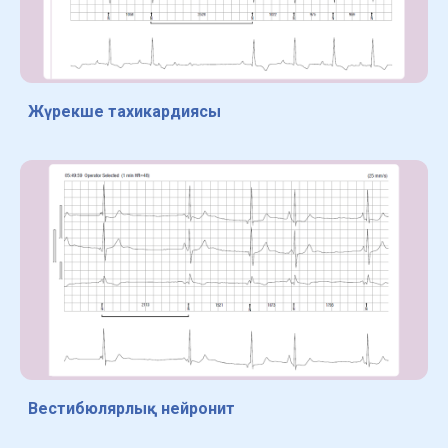
Жүрекше тахикардиясы
Вестибюлярлық нейронит