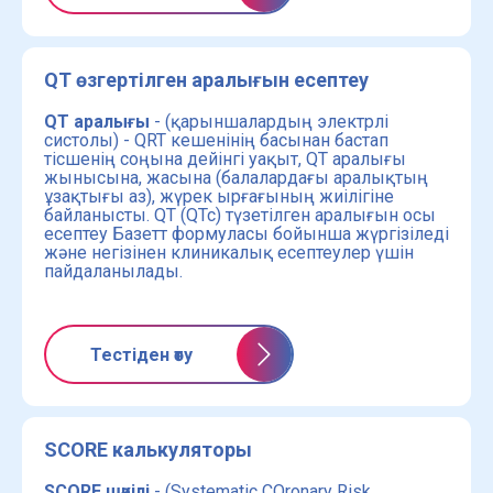
QT өзгертілген аралығын есептеу
QT аралығы
- (қарыншалардың электрлі
систолы) - QRT кешенінің басынан бастап
тісшенің соңына дейінгі уақыт, QT аралығы
жынысына, жасына (балалардағы аралықтың
ұзақтығы аз), жүрек ырғағының жиілігіне
байланысты. QT (QTc) түзетілген аралығын осы
есептеу Базетт формуласы бойынша жүргізіледі
және негізінен клиникалық есептеулер үшін
пайдаланылады.
Тестіден өту
SCORE калькуляторы
SCORE шәкілі
- (Systematic COronary Risk