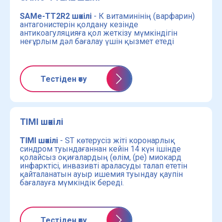
SAMe-TT2R2 шәкілі
- К витаминінің (варфарин)
антагонистерін қолдану кезінде
антикоагуляцияға қол жеткізу мүмкіндігін
неғұрлым дәл бағалау үшін қызмет етеді
Тестіден өту
TIMI шәкілі
TIMI шәкілі
- ST көтерусіз жіті коронарлық
синдром туындағаннан кейін 14 күн ішінде
қолайсыз оқиғалардың (өлім, (ре) миокард
инфарктісі, инвазивті араласуды талап ететін
қайталанатын ауыр ишемия туындау қаупін
бағалауға мүмкіндік береді.
Тестіден өту