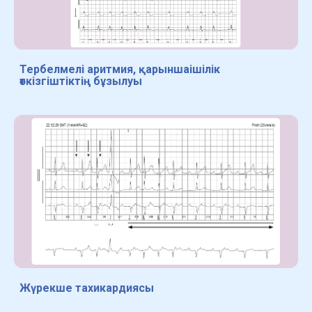
Тербелмелі аритмия, қарыншаішілік
өткізгіштіктің бұзылуы
Жүрекше тахикардиясы