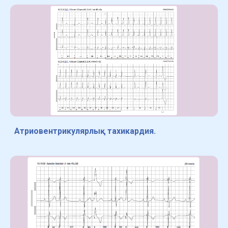
Атриовентрикулярлық тахикардия.