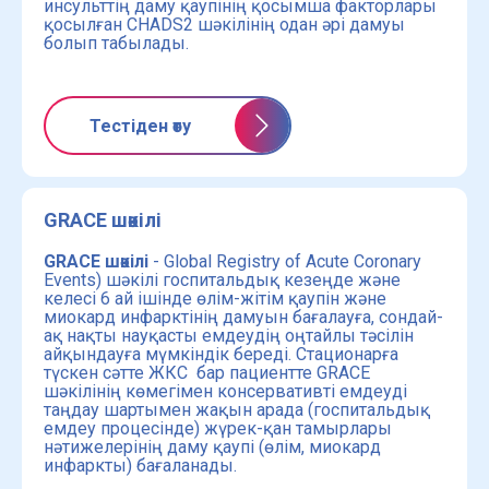
инсульттің даму қаупінің қосымша факторлары
қосылған CHADS2 шәкілінің одан әрі дамуы
болып табылады.
Тестіден өту
GRACE шәкілі
GRACE шәкілі
- Global Registry of Acute Coronary
Events) шәкілі госпитальдық кезеңде және
келесі 6 ай ішінде өлім-жітім қаупін және
миокард инфарктінің дамуын бағалауға, сондай-
ақ нақты науқасты емдеудің оңтайлы тәсілін
айқындауға мүмкіндік береді. Стационарға
түскен сәтте ЖКС бар пациентте GRACE
шәкілінің көмегімен консервативті емдеуді
таңдау шартымен жақын арада (госпитальдық
емдеу процесінде) жүрек-қан тамырлары
нәтижелерінің даму қаупі (өлім, миокард
инфаркты) бағаланады.