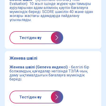
Evaluation) 10 жыл ішінде жүрек-қан тамыры
ауруларынан адам өлімінің қаупін бағалауға
мүмкіндік береді. SCORE шәкілін 40 және одан
жоғары жастағы адамдарда пайдалану
ұсынылады.
Тестіден өту
Женева шәкілі
Женева шәкілі (Geneva индексі)
- белгілі бір
болжамдық қағидалар негізінде ТЭЛА-ның
даму ықтималдығын бағалауға мүмкіндік
береді.
Тестіден өту