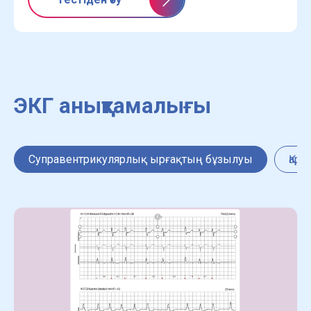
ЭКГ анықтамалығы
Суправентрикулярлық ырғақтың бұзылуы
Қар