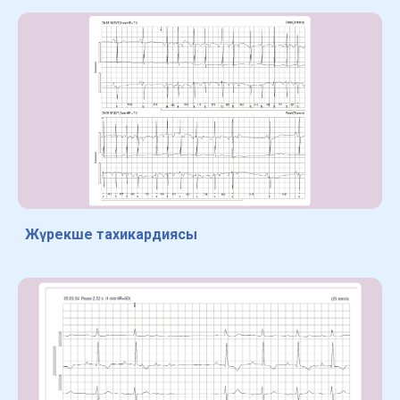
Жүрекше тахикардиясы