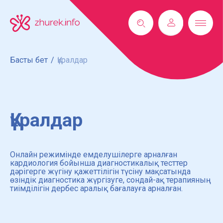
Басты бет
/
Құралдар
Құралдар
Онлайн режимінде емделушілерге арналған
кардиология бойынша диагностикалық тесттер
дәрігерге жүгіну қажеттілігін түсіну мақсатында
өзіндік диагностика жүргізуге, сондай-ақ терапияның
тиімділігін дербес аралық бағалауға арналған.