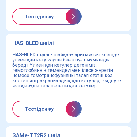
Тестіден өту
HAS-BLED шәкілі
HAS-BLED шәкілі
- шайқалу аритмиясы кезінде
үлкен қан кету қаупін бағалауға мүмкіндік
береді. Үлкен қан кетулер дегеніміз:
гемоглобиннің төмендеуімен ілесе жүретін
немесе гемотрансфузияны талап ететін кез
келген интракраниалдық қан кетулер, емдеуге
жатқызуды талап ететін қан кетулер.
Тестіден өту
SAMe-TT2R2 шәкілі