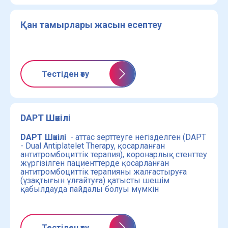
Қан тамырлары жасын есептеу
Тестіден өту
DAPT Шәкілі
DAPT Шәкілі
- аттас зерттеуге негізделген (DAPT
- Dual Antiplatelet Therapy, қосарланған
антитромбоциттік терапия), коронарлық стенттеу
жүргізілген пациенттерде қосарланған
антитромбоциттік терапияны жалғастыруға
(ұзақтығын ұлғайтуға) қатысты шешім
қабылдауда пайдалы болуы мүмкін
Тестіден өту