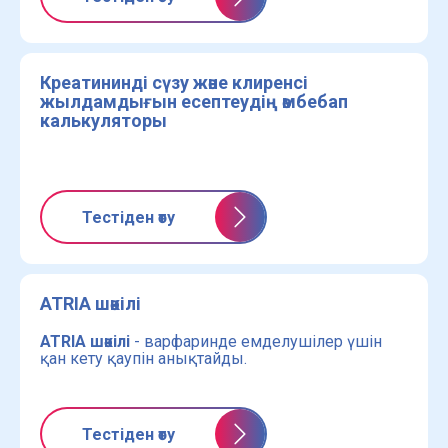
Креатининді сүзу және клиренсі
жылдамдығын есептеудің әмбебап
калькуляторы
Тестіден өту
ATRIA шәкілі
ATRIA шәкілі
- варфаринде емделушілер үшін
қан кету қаупін анықтайды.
Тестіден өту