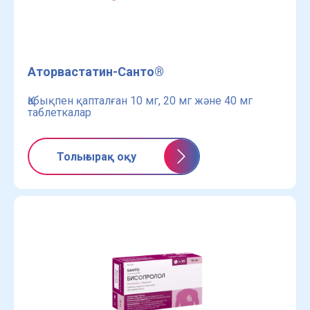
Аторвастатин-Санто®
Қабықпен қапталған 10 мг, 20 мг және 40 мг
таблеткалар
Толығырақ оқу