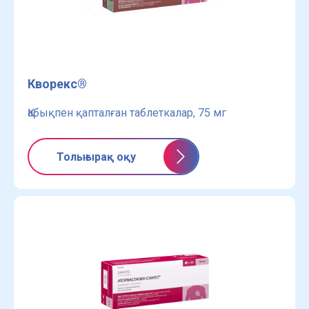
Кворекс®
Қабықпен қапталған таблеткалар, 75 мг
Толығырақ оқу