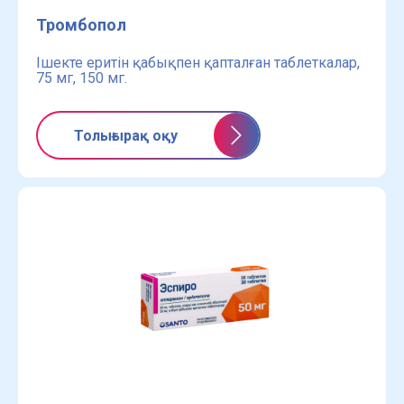
Тромбопол
Ішекте еритін қабықпен қапталған таблеткалар,
75 мг, 150 мг.
Толығырақ оқу