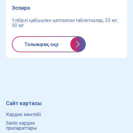
Эспиро
Үлбірлі қабықпен қапталған таблеткалар, 25 мг,
50 мг
Толығырақ оқу
Сайт картасы
Кардио мектебі
Santo кардио
препараттары