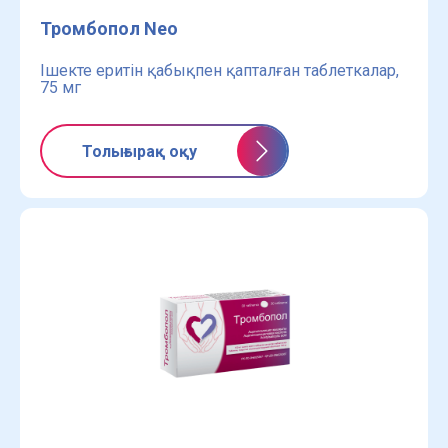
Тромбопол Neo
Ішекте еритін қабықпен қапталған таблеткалар,
75 мг
Толығырақ оқу