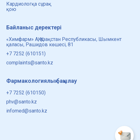
Кардиологқа сұрақ
қою
Байланыс деректері
«Химфарм» АҚ, Қазақстан Республикасы, Шымкент
қаласы, Рашидов көшесі, 81
+7 7252 (610151)
complaints@santo.kz
Фармакологиялық бақылау
+7 7252 (610150)
phv@santo.kz
infomed@santo.kz