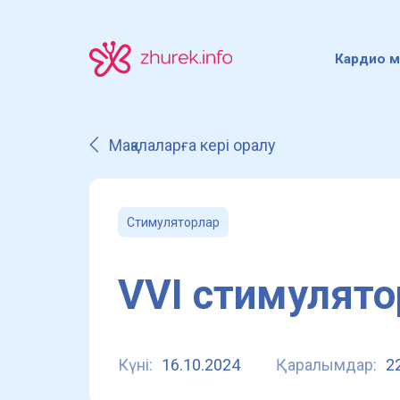
Кардио м
Мақалаларға кері оралу
Стимуляторлар
VVI стимулят
Күні:
16.10.2024
Қаралымдар:
2