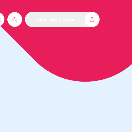
с
Дәрігерлік бөлім