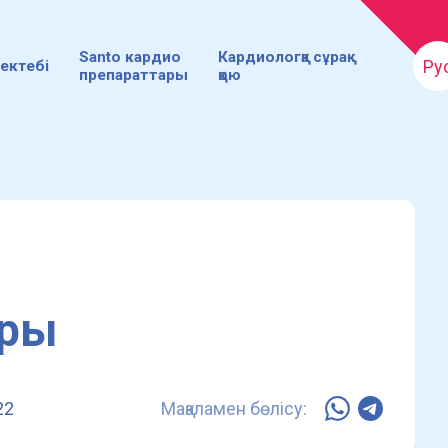
Santo кардио
Кардиологқа сұрақ
Ру
ектебі
препараттары
қою
оры
22
Мақаламен бөлісу: