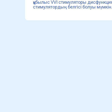
құбылыс VVI стимуляторы дисфункция
стимулятордың белгісі болуы мүмкін