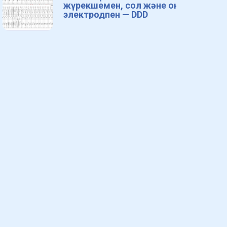
жүрекшемен, сол және оң
электродпен — DDD