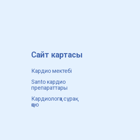
Сайт картасы
Кардио мектебі
Santo кардио
препараттары
Кардиологқа сұрақ
қою