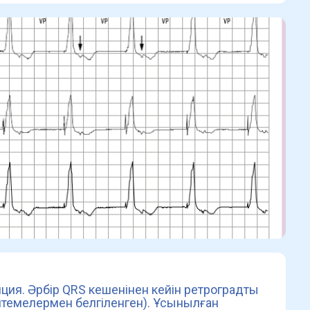
яция. Әрбір QRS кешенінен кейін ретроградты
лтемелермен белгіленген). Ұсынылған