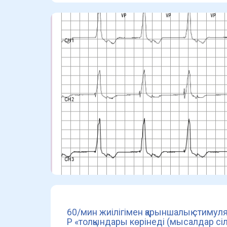
60/мин жиілігімен қарыншалық стимул
P «толқындары көрінеді (мысалдар сі