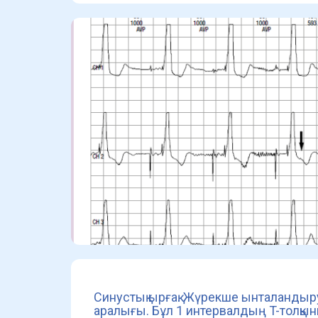
Синустық ырғақ. Жүрекше ынталандыру 
аралығы. Бұл 1 интервалдың T-толқы