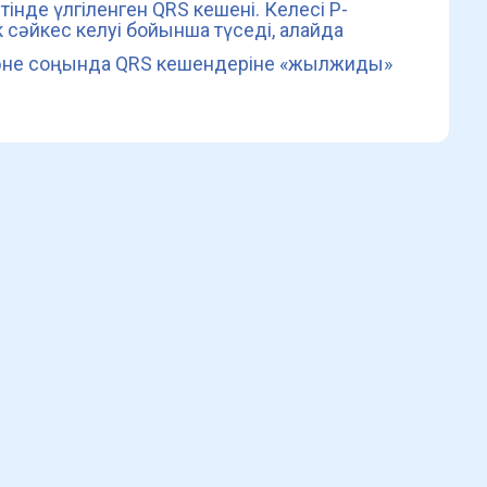
інде үлгіленген QRS кешені. Келесі Р-
 сәйкес келуі бойынша түседі, алайда
және соңында QRS кешендеріне «жылжиды»