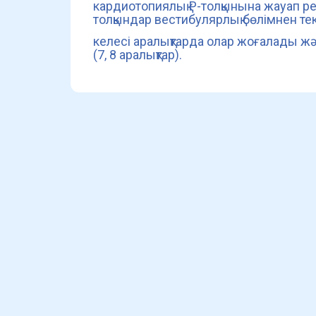
кардиотопиялық P-толқынына жауап рет
толқындар вестибулярлық бөлімнен тек
келесі аралықтарда олар жоғалады 
(7, 8 аралықтар).