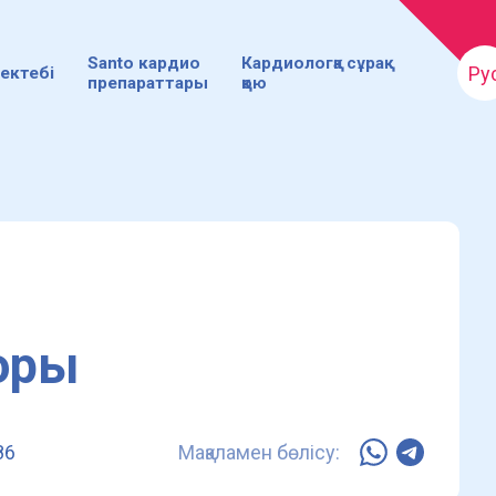
Santo кардио
Кардиологқа сұрақ
Ру
ектебі
препараттары
қою
оры
86
Мақаламен бөлісу: