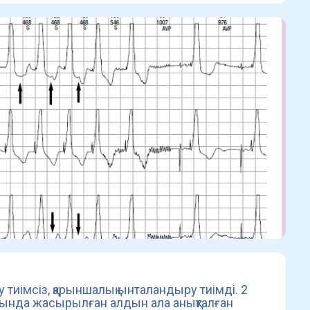
тиімсіз, қарыншалық ынталандыру тиімді. 2
нында жасырылған алдын ала анықталған