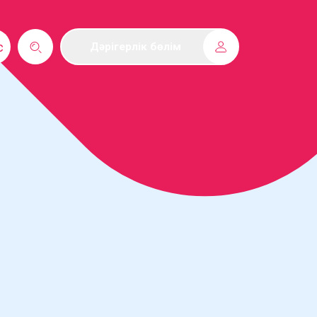
с
Дәрігерлік бөлім