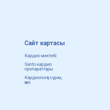
Сайт картасы
Кардио мектебі
Santo кардио
препараттары
Кардиологқа сұрақ
қою