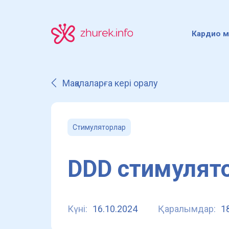
Кардио м
Мақалаларға кері оралу
Стимуляторлар
DDD стимулят
Күні:
16.10.2024
Қаралымдар:
1