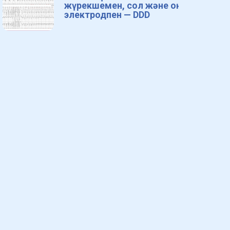
жүрекшемен, сол және оң
электродпен — DDD