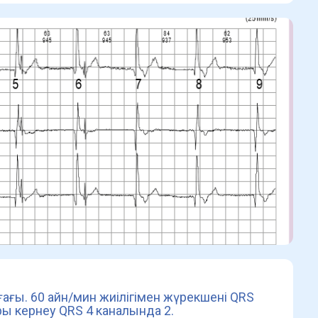
ағы. 60 айн/мин жиілігімен жүрекшені QRS
ы кернеу QRS 4 каналында 2.