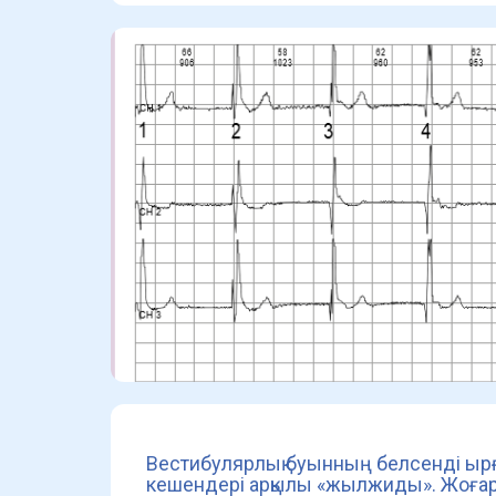
Вестибулярлық буынның белсенді ырғ
кешендері арқылы «жылжиды». Жоғар