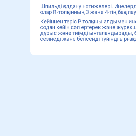
Шпильді қолдану нәтижелері. Инелер
олар R-толқынның 3 және 4-тің бақыла
Кейіннен теріс Р толқыны алдымен ин
содан кейін сәл ертерек және жүрек
дұрыс және тиімді ынталандырады, бі
сезінеді және белсенді түйінді ырға