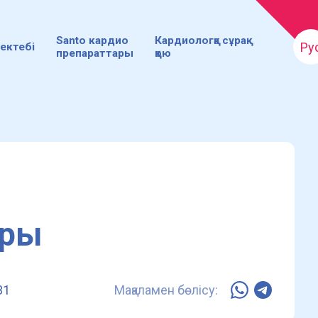
Santo кардио
Кардиологқа сұрақ
Ру
ектебі
препараттары
қою
оры
31
Мақаламен бөлісу: