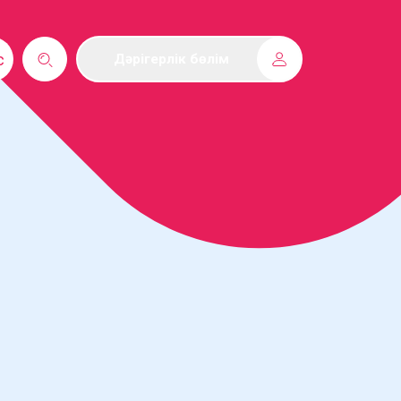
с
Дәрігерлік бөлім