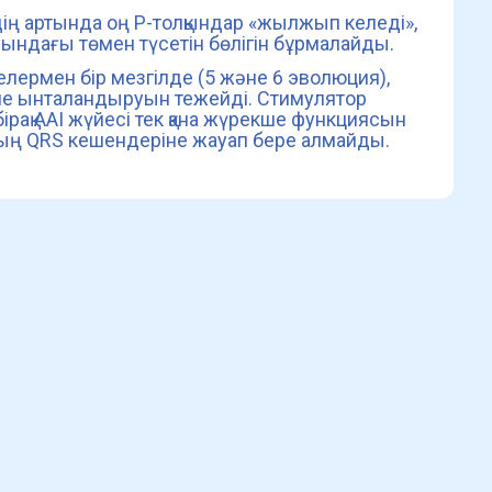
дің артында оң P-толқындар «жылжып келеді»,
уындағы төмен түсетін бөлігін бұрмалайды.
елермен бір мезгілде (5 және 6 эволюция),
ше ынталандыруын тежейді. Стимулятор
рақ AAI жүйесі тек қана жүрекше функциясын
қтың QRS кешендеріне жауап бере алмайды.