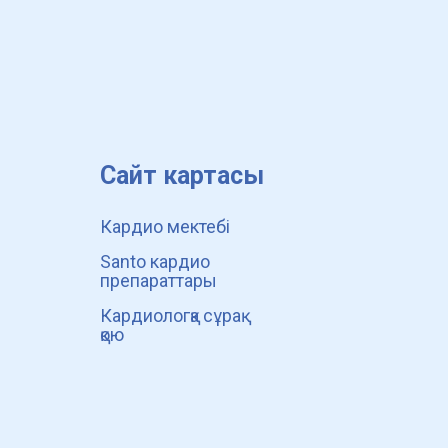
Сайт картасы
Кардио мектебі
Santo кардио
препараттары
Кардиологқа сұрақ
қою