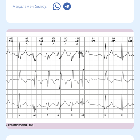
Мақаламен бөлісу: