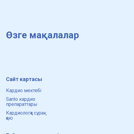
Өзге мақалалар
Сайт картасы
Кардио мектебі
Santo кардио
препараттары
Кардиологқа сұрақ
қою