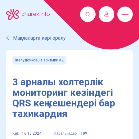
Мақалаларға кері оралу
Желудочковые аритмии KZ
3 арналы холтерлік
мониторинг кезіндегі
QRS кең кешендері бар
тахикардия
Күні:
16.10.2024
Қаралымдар:
199