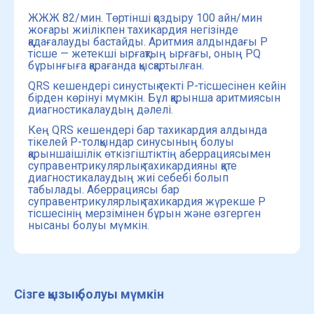
ЖЖЖ 82/мин. Төртінші қоздыру 100 айн/мин
жоғары жиілікпен тахикардия негізінде
қадағалауды бастайды. Аритмия алдындағы Р
тісше — жетекші ырғақтың ырғағы, оның PQ
бұрынғыға қарағанда қысқартылған.
QRS кешендері синустық текті Р-тісшесінен кейін
бірден көрінуі мүмкін. Бұл қарынша аритмиясын
диагностикалаудың дәлелі.
Кең QRS кешендері бар тахикардия алдында
тікелей Р-толқындар синусының болуы
қарыншаішілік өткізгіштіктің аберрациясымен
суправентрикулярлық тахикардияны қате
диагностикалаудың жиі себебі болып
табылады. Аберрациясы бар
суправентрикулярлық тахикардия жүрекше Р
тісшесінің мерзімінен бұрын және өзгерген
нысаны болуы мүмкін.
Сізге қызық болуы мүмкін