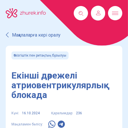
Мақалаларға кері оралу
Өткізгіштік пен ритақтың бұзылуы
Екінші дәрежелі
атриовентрикулярлық
блокада
Күні:
16.10.2024
Қаралымдар:
236
Мақаламен бөлісу: