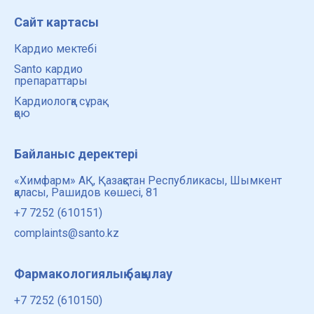
Сайт картасы
Кардио мектебі
Santo кардио
препараттары
Кардиологқа сұрақ
қою
Байланыс деректері
«Химфарм» АҚ, Қазақстан Республикасы, Шымкент
қаласы, Рашидов көшесі, 81
+7 7252 (610151)
complaints@santo.kz
Фармакологиялық бақылау
+7 7252 (610150)