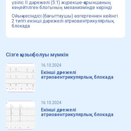
үзіліс ІІ дәрежелі (5:1) жүрекше-қарыншаның
кеңейтілген блогының механизмінде көрінді
Ойық кесіндісі (бағыттаушы) өзгергеннен кейінгі
2 типті екінші дәрежелі атриовентрикулярлық
блокада.
Сізге қызық болуы мүмкін
16.10.2024
Екінші дәрежелі
атриовентрикулярлық блокада
16.10.2024
Екінші дәрежелі
атриовентрикулярлық блокада