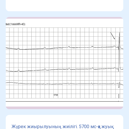
Жүрек жиырылуының жиілігі. 5700 мс-қа жуық