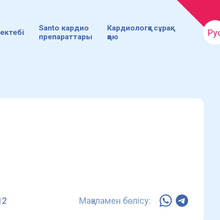
Santo кардио
Кардиологқа сұрақ
Ру
ектебі
препараттары
қою
12
Мақаламен бөлісу: