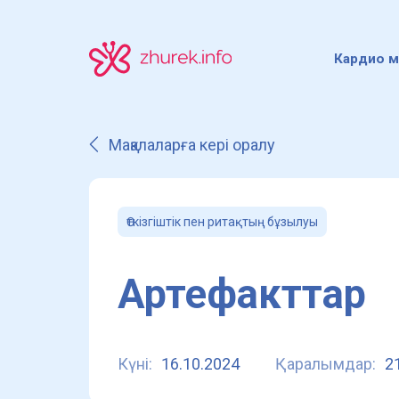
Кардио м
Мақалаларға кері оралу
Өткізгіштік пен ритақтың бұзылуы
Артефакттар
Күні:
16.10.2024
Қаралымдар:
2