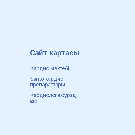
Сайт картасы
Кардио мектебі
Santo кардио
препараттары
Кардиологқа сұрақ
қою