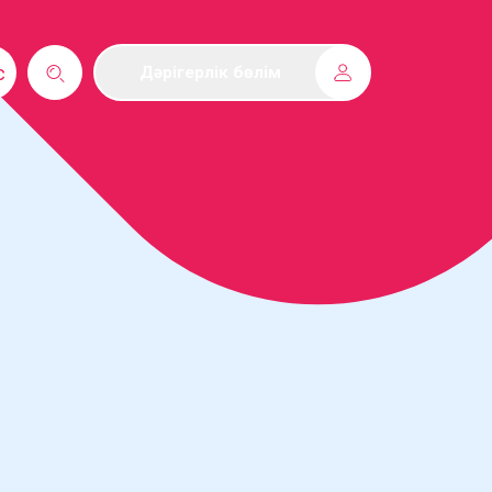
с
Дәрігерлік бөлім