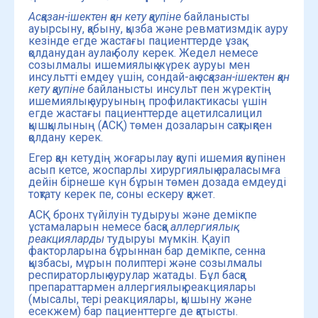
Асқазан-ішектен қан кету қаупіне
байланысты
ауырсыну, қабыну, қызба және ревматизмдік ауру
кезінде егде жастағы пациенттерде ұзақ
қолданудан аулақ болу керек. Жедел немесе
созылмалы ишемиялық жүрек ауруы мен
инсультті емдеу үшін, сондай-ақ
асқазан-ішектен қан
кету қаупіне
байланысты инсульт пен жүректің
ишемиялық ауруының профилактикасы үшін
егде жастағы пациенттерде ацетилсалицил
қышқылының (АСҚ) төмен дозаларын сақтықпен
қолдану керек.
Егер қан кетудің жоғарылау қаупі ишемия қаупінен
асып кетсе, жоспарлы хирургиялық араласымға
дейін бірнеше күн бұрын төмен дозада емдеуді
тоқтату керек пе, соны ескеру қажет.
АСҚ бронх түйілуін тудыруы және демікпе
ұстамаларын немесе басқа
аллергиялық
реакцияларды
тудыруы мүмкін. Қауіп
факторларына бұрыннан бар демікпе, сенна
қызбасы, мұрын полиптері және созылмалы
респираторлық аурулар жатады. Бұл басқа
препараттармен аллергиялық реакциялары
(мысалы, тері реакциялары, қышыну және
есекжем) бар пациенттерге де қатысты.