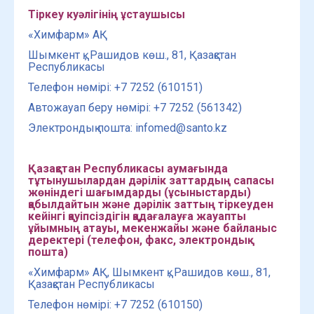
Тіркеу куәлігінің ұстаушысы
«Химфарм» АҚ
Шымкент қ., Рашидов көш., 81, Қазақстан
Республикасы
Телефон нөмірі: +7 7252 (610151)
Автожауап беру нөмірі: +7 7252 (561342)
Электрондық пошта: infomed@santo.kz
Қазақстан Республикасы аумағында
тұтынушылардан дәрілік заттардың сапасы
жөніндегі шағымдарды (ұсыныстарды)
қабылдайтын және дәрілік заттың тіркеуден
кейінгі қауіпсіздігін қадағалауға жауапты
ұйымның атауы, мекенжайы және байланыс
деректері (телефон, факс, электрондық
пошта)
«Химфарм» АҚ, Шымкент қ., Рашидов көш., 81,
Қазақстан Республикасы
Телефон нөмірі: +7 7252 (610150)