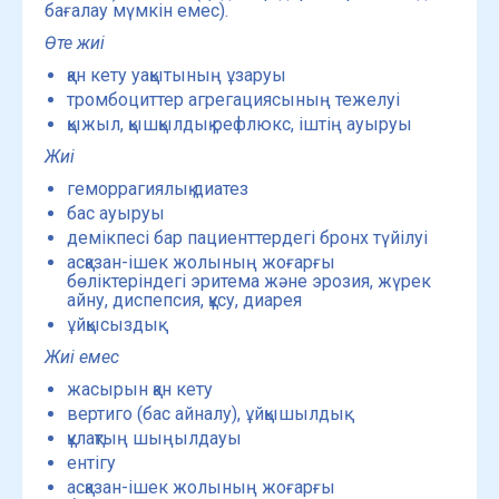
бағалау мүмкін емес).
Өте жиі
қан кету уақытының ұзаруы
тромбоциттер агрегациясының тежелуі
қыжыл, қышқылдық рефлюкс, іштің ауыруы
Жиі
геморрагиялық диатез
бас ауыруы
демікпесі бар пациенттердегі бронх түйілуі
асқазан-ішек жолының жоғарғы
бөліктеріндегі эритема және эрозия, жүрек
айну, диспепсия, құсу, диарея
ұйқысыздық
Жиі емес
жасырын қан кету
вертиго (бас айналу), ұйқышылдық
құлақтың шыңылдауы
ентігу
асқазан-ішек жолының жоғарғы