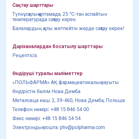
Сақтау шарттары
Түпнұсқалық қаптамада, 25 °С-тан аспайтын
температурада сақтау керек.
Балалардың қолы жетпейтін жерде сақтау керек!
Дәріханалардан босатылу шарттары
Рецептісіз.
Өндіруші туралы мәліметтер
«ПОЛЬФАРМА» АҚ фармацевтикалық зауыты
Өндірістік бөлім Нова Демба
Металовца көш. 2, 39-460, Нова Демба, Польша
Телефон нөмірі: +48 15 846 54 00
Факс нөмірі: +48 15 846 54 54
Электрондық пошта: phv@polpharma.com