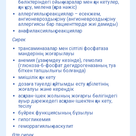
бөліктеріндегі ойық жаралар мен қан кетулер,
қан құсу, мелена (қара нәжіс)
аллергиялық реакциялар – есекжем,
ангионевроздық ісіну (ангионевроздық ісіну
аллергиясы бар пациенттерде жиі дамиды)
анафилаксиялық реакциялар
Сирек
трансаминазалар мен сілтілі фосфатаза
мәндерінің жоғарылауы
анемия (ұзақ емдеу кезінде), гемолиз
(глюкоза-6-фосфат дегидрогеназаның туа
біткен тапшылығы болғанда)
миішілік қан кету
дозаға тәуелді қайтымды есту қабілетінің
жоғалуы және кереңдік
асқазан-ішек жолының жоғарғы бөлігіндегі
ауыр дәрежедегі асқазан-ішектен қан кету,
тесілу
бүйрек функциясының бұзылуы
гипогликемия
геморрагиялық васкулит
Өте сирек