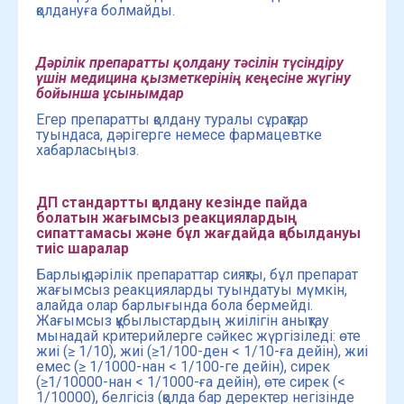
қолдануға болмайды.
Дәрілік препаратты қолдану тәсілін түсіндіру
үшін медицина қызметкерінің кеңесіне жүгіну
бойынша ұсынымдар
Егер препаратты қолдану туралы сұрақтар
туындаса, дәрігерге немесе фармацевтке
хабарласыңыз.
ДП стандартты қолдану кезінде пайда
болатын жағымсыз реакциялардың
сипаттамасы және бұл жағдайда қабылдануы
тиіс шаралар
Барлық дәрілік препараттар сияқты, бұл препарат
жағымсыз реакцияларды туындатуы мүмкін,
алайда олар барлығында бола бермейді.
Жағымсыз құбылыстардың жиілігін анықтау
мынадай критерийлерге сәйкес жүргізіледі: өте
жиі (≥ 1/10), жиі (≥1/100-ден < 1/10-ға дейін), жиі
емес (≥ 1/1000-нан < 1/100-ге дейін), сирек
(≥1/10000-нан < 1/1000-ға дейін), өте сирек (<
1/10000), белгісіз (қолда бар деректер негізінде