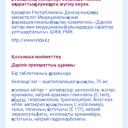
ақпараттық дерекқорға жүгіну керек.
Қазақстан Республикасы Денсаулық сақтау
министрлігі Медициналық және
фармацевтикалық бақылау комитетінің «Дәрілік
заттар мен медициналық бұйымдарды сараптау
ұлттық орталығы» ШЖҚ РМК
http://www.ndda.kz
Қосымша мәліметтер
Дәрілік препараттың құрамы
Бір таблетканың құрамында:
белсенді зат
– ацетилсалицил қышқылы, 75 мг,
қосымша заттар
– ұнтақ тәрізді целлюлоза, жүгері
крахмалы, натрий крахмал гликолаты (С типі);
қабығы:
гипромеллоза, триэтилцитрат, Acryl-eze
white: метакрил қышқылының С кополимері,
тальк, титанның қостотығы (Е 171), натрий
лаурилсульфаты, коллоидты кремнийдің
қостотығы, натрий гидрокарбонаты.