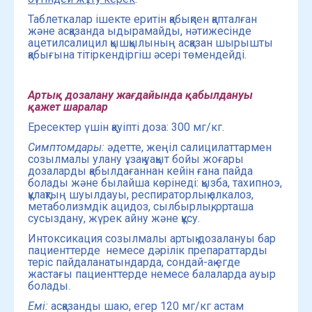
Таблеткалар ішекте еритін қабықпен қапталған
және асқазанда ыдырамайды, нәтижесінде
ацетилсалицил қышқылының асқазан шырышты
қабығына тітіркендіргіш әсері төмендейді.
Артық дозалану жағдайында қабылдануы
қажет шаралар
Ересектер үшін қауіпті доза: 300 мг/кг.
Симптомдары:
әдетте, жеңіл салицилаттармен
созылмалы улану ұзақ уақыт бойы жоғары
дозаларды қабылдағаннан кейін ғана пайда
болады және былайша көрінеді: қызба, тахипноэ,
құлақтың шуылдауы, респираторлық алкалоз,
метаболизмдік ацидоз, сылбырлық, орташа
сусыздану, жүрек айну және құсу.
Интоксикация созылмалы артық дозалануы бар
пациенттерде немесе дәрілік препараттарды
теріс пайдаланатындарда, сондай-ақ егде
жастағы пациенттерде немесе балаларда ауыр
болады.
Емі:
асқазанды шаю, егер 120 мг/кг астам