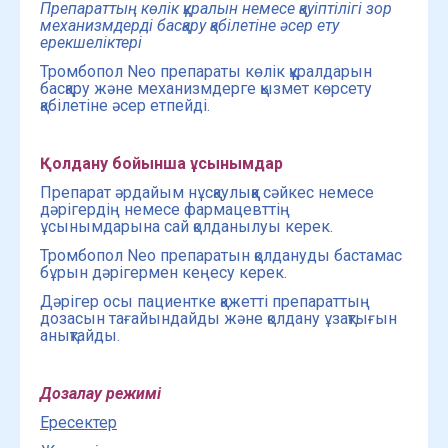
Препараттың көлік құралын немесе қауіптілігі зор
механизмдерді басқару қабілетіне әсер ету
ерекшеліктері
Тромбопол Neo препараты көлік құралдарын
басқару және механизмдерге қызмет көрсету
қабілетіне әсер етпейді.
Қолдану бойынша ұсынымдар
Препарат әрдайым нұсқаулыққа сәйкес немесе
дәрігердің немесе фармацевттің
ұсынымдарына сай қолданылуы керек.
Тромбопол Neo препаратын қолдануды бастамас
бұрын дәрігермен кеңесу керек.
Дәрігер осы пациентке қажетті препараттың
дозасын тағайындайды және қолдану ұзақтығын
анықтайды.
Дозалау режимі
Ересектер