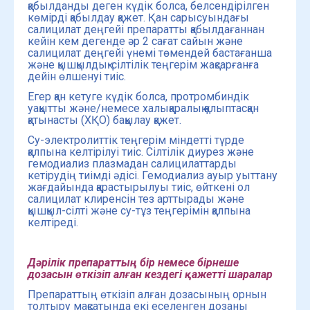
қабылданды деген күдік болса, белсендірілген
көмірді қабылдау қажет. Қан сарысуындағы
салицилат деңгейі препаратты қабылдағаннан
кейін кем дегенде әр 2 сағат сайын және
салицилат деңгейі үнемі төмендей бастағанша
және қышқылдық-сілтілік теңгерім жақсарғанға
дейін өлшенуі тиіс.
Егер қан кетуге күдік болса, протромбиндік
уақытты және/немесе халықаралық қалыптасқан
қатынасты (ХҚО) бақылау қажет.
Су-электролиттік теңгерім міндетті түрде
қалпына келтірілуі тиіс. Сілтілік диурез және
гемодиализ плазмадан салицилаттарды
кетірудің тиімді әдісі. Гемодиализ ауыр уыттану
жағдайында қарастырылуы тиіс, өйткені ол
салицилат клиренсін тез арттырады және
қышқыл-сілті және су-тұз теңгерімін қалпына
келтіреді.
Дәрілік препараттың бір немесе бірнеше
дозасын өткізіп алған кездегі қажетті шаралар
Препараттың өткізіп алған дозасының орнын
толтыру мақсатында екі еселенген дозаны