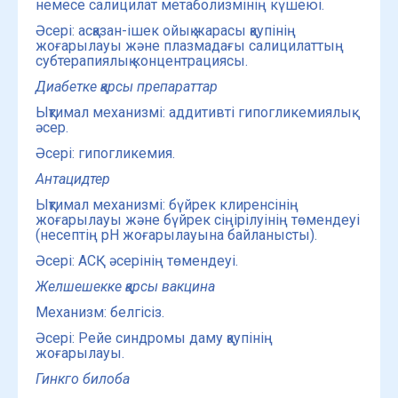
немесе салицилат метаболизмінің күшеюі.
Әсері: асқазан-ішек ойық жарасы қаупінің
жоғарылауы және плазмадағы салицилаттың
субтерапиялық концентрациясы.
Диабетке қарсы препараттар
Ықтимал механизмі: аддитивті гипогликемиялық
әсер.
Әсері: гипогликемия.
Антацидтер
Ықтимал механизмі: бүйрек клиренсінің
жоғарылауы және бүйрек сіңірілуінің төмендеуі
(несептің рН жоғарылауына байланысты).
Әсері: АСҚ әсерінің төмендеуі.
Желшешекке қарсы вакцина
Механизм: белгісіз.
Әсері: Рейе синдромы даму қаупінің
жоғарылауы.
Гинкго билоба