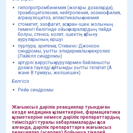
гипопротромбинемия (жоғары дозаларда),
тромбоцитопения, нейтропения, эозинофилия,
агранулоцитоз, апластикалық анемия
стоматит, эзофагит, асқазан-ішек жолының
төменгі бөлігінде ойық жаралардың пайда
болуы, стеноз, колит, ішектің қабыну
ауруларының өршуі
пурпура, эритема, Стивенс-Джонсон
синдромы, уытты эпидермалық некролиз
(Лайелл синдромы)
әртүрлі вирустық аурулармен байланысты
дозаға тәуелді қайтымды уытты гепатит (А
және В тұмауы, желшешек)
Белгісіз
Рейе синдромы
Жағымсыз
дәрілік реакциялар туындаған
кезде медицина қызметкеріне, фармацевтика
қызметкеріне немесе дәрілік препараттардың
тиімсіздігі туралы хабарламаларды қоса
алғанда, дәрілік препараттарға жағымсыз
реакциялар (әсерлер) бойынша тікелей