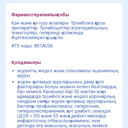
Фармакотерапиялық тобы
Қан және қан түзу ағзалары. Тромбозға қарсы
препараттар. Тромбоциттер агрегациясының
тежегіштері, гепаринді қоспағанда.
Ацетилсалицил қышқылы.
ATХ коды: B01AC06
Қолданылуы
жүректің жедел және созылмалы ишемиялық
ауруы
жүрек-қантамыр ауруларының даму қаупі
факторлары болуы мүмкін келесі белгілердің
бірі немесе бірнешеуі бар 50 жастан асқан
адамдарда тромбоз және жедел коронарлық
синдром сияқты жүрек-қантамыр ауруларының
бастапқы профилактикасы: гипертония,
гиперхолестеринемия, қант диабеті, семіздік
(ДСИ > 30) және 55 жасқа дейінгі миокард
инфарктісінің отбасылық анамнезі, кем
дегенде ата-анасының, ағасының немесе