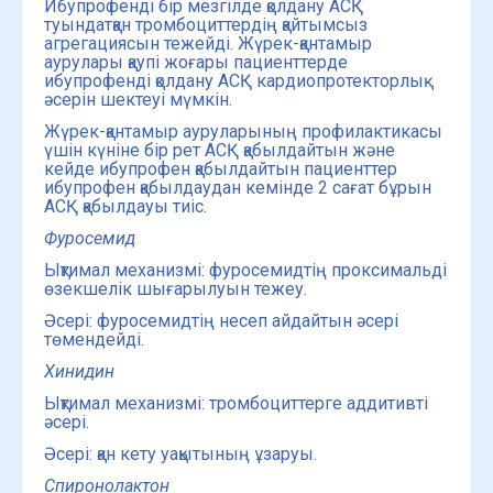
Ибупрофенді бір мезгілде қолдану АСҚ
туындатқан тромбоциттердің қайтымсыз
агрегациясын тежейді. Жүрек-қантамыр
аурулары қаупі жоғары пациенттерде
ибупрофенді қолдану АСҚ кардиопротекторлық
әсерін шектеуі мүмкін.
Жүрек-қантамыр ауруларының профилактикасы
үшін күніне бір рет АСҚ қабылдайтын және
кейде ибупрофен қабылдайтын пациенттер
ибупрофен қабылдаудан кемінде 2 сағат бұрын
АСҚ қабылдауы тиіс.
Фуросемид
Ықтимал механизмі: фуросемидтің проксимальді
өзекшелік шығарылуын тежеу.
Әсері: фуросемидтің несеп айдайтын әсері
төмендейді.
Хинидин
Ықтимал механизмі: тромбоциттерге аддитивті
әсері.
Әсері: қан кету уақытының ұзаруы.
Спиронолактон