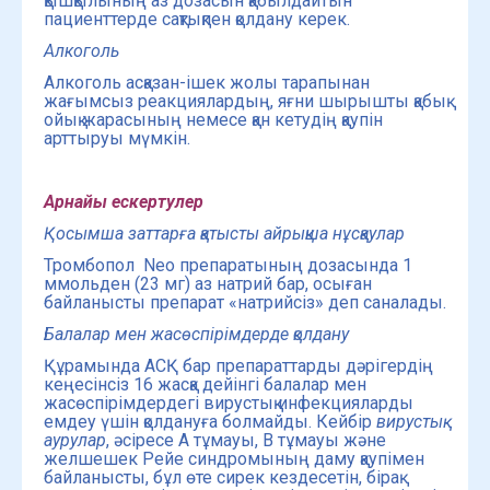
қышқылының аз дозасын қабылдайтын
пациенттерде сақтықпен қолдану керек.
Алкоголь
Алкоголь асқазан-ішек жолы тарапынан
жағымсыз реакциялардың, яғни шырышты қабық
ойық жарасының немесе қан кетудің қаупін
арттыруы мүмкін.
Арнайы ескертулер
Қосымша заттарға қатысты айрықша нұсқаулар
Тромбопол Neo препаратының дозасында 1
ммольден (23 мг) аз натрий бар, осыған
байланысты препарат «натрийсіз» деп саналады.
Балалар мен жасөспірімдерде қолдану
Құрамында АСҚ бар препараттарды дәрігердің
кеңесінсіз 16 жасқа дейінгі балалар мен
жасөспірімдердегі вирустық инфекцияларды
емдеу үшін қолдануға болмайды. Кейбір
вирустық
аурулар
, әсіресе А тұмауы, В тұмауы және
желшешек Рейе синдромының даму қаупімен
байланысты, бұл өте сирек кездесетін, бірақ