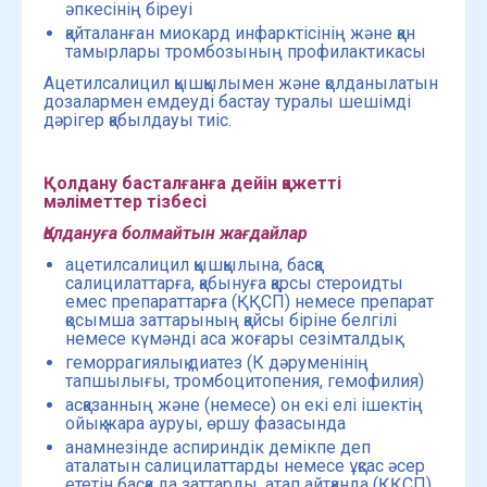
әпкесінің біреуі
қайталанған миокард инфарктісінің және қан
тамырлары тромбозының профилактикасы
Ацетилсалицил қышқылымен және қолданылатын
дозалармен емдеуді бастау туралы шешімді
дәрігер қабылдауы тиіс.
Қолдану басталғанға дейін қажетті
мәліметтер тізбесі
Қолдануға болмайтын жағдайлар
ацетилсалицил қышқылына, басқа
салицилаттарға, қабынуға қарсы стероидты
емес препараттарға (ҚҚСП) немесе препарат
қосымша заттарының қайсы біріне белгілі
немесе күмәнді аса жоғары сезімталдық
геморрагиялық диатез (К дәруменінің
тапшылығы, тромбоцитопения, гемофилия)
асқазанның және (немесе) он екі елі ішектің
ойық жара ауруы, өршу фазасында
анамнезінде аспириндік демікпе деп
аталатын салицилаттарды немесе ұқсас әсер
ететін басқа да заттарды, атап айтқанда (ҚҚСП)