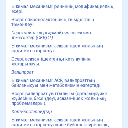
Ықтимал механизмі: рениннің модификациялық
әсері.
Әсері: спиронолактонның тиімділігінің
төмендеуі.
Серотонинді кері қармайтын селективті
тежегіштер (СКҚСТ)
Ықтимал механизмі: асқазан-ішек жолының
аддитивті тітіркенуі.
Әсері: асқазан-ішектен қан кету қаупінің
жоғарылауы.
Вальпроат
Ықтимал механизмі: АСҚ вальпроаттың
байланысуы мен метаболизмін өзгертеді.
Әсері: вальпроат уыттылығы (орталық жүйке
жүйесінің бәсеңдеуі, асқазан-ішек жолының
проблемалары).
Кортикостероидтар
Ықтимал механизмі: асқазан-ішек жолының
аддитивті тітіркенуі және бүйрек клиренсінің