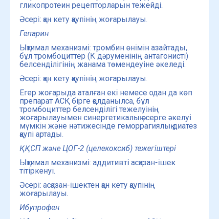
гликопротеин рецепторларын тежейді.
Әсері: қан кету қаупінің жоғарылауы.
Гепарин
Ықтимал механизмі: тромбин өнімін азайтады,
бұл тромбоциттер (К дәруменінің антагонисті)
белсенділігінің жанама төмендеуіне әкеледі.
Әсері: қан кету қаупінің жоғарылауы.
Егер жоғарыда аталған екі немесе одан да көп
препарат АСҚ бірге қолданылса, бұл
тромбоциттер белсенділігі тежелуінің
жоғарылауымен синергетикалық әсерге әкелуі
мүмкін және нәтижесінде геморрагиялық диатез
қаупі артады.
ҚҚСП және ЦОГ-2 (целекоксиб) тежегіштері
Ықтимал механизмі: аддитивті асқазан-ішек
тітіркенуі.
Әсері: асқазан-ішектен қан кету қаупінің
жоғарылауы.
Ибупрофен