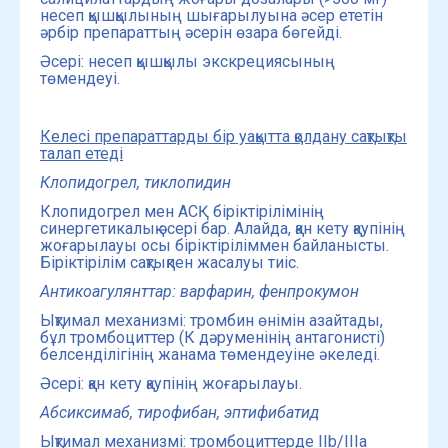
несеп қышқылының шығарылуына әсер ететін
әрбір препараттың әсерін өзара бөгейді.
Әсері: несеп қышқылы экскрециясының
төмендеуі.
Келесі препараттарды бір уақытта қолдану сақтықты
талап етеді
Клопидогрел, тиклопидин
Клопидогрел мен АСҚ біріктірілімінің
синергетикалық әсері бар. Алайда, қан кету қаупінің
жоғарылауы осы біріктіріліммен байланысты.
Біріктірілім сақтықпен жасалуы тиіс.
Антикоагулянттар: варфарин, фенпрокумон
Ықтимал механизмі: тромбин өнімін азайтады,
бұл тромбоциттер (К дәруменінің антагонисті)
белсенділігінің жанама төмендеуіне әкеледі.
Әсері: қан кету қаупінің жоғарылауы.
Абсиксимаб, тирофибан, эптифибатид
Ықтимал механизмі: тромбоциттерде IIb/IIIa