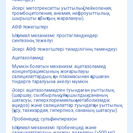
Әсері: метотрексатты уыттылық (лейкопения,
тромбоцитопения, анемия, нефроуыттылық,
шырышты қабықтың жаралануы).
АӨФ тежегіштері
Ықтимал механизмі: простагландиндер
синтезінің тежелуі.
Әсері: АӨФ тежегіштері тиімділігінің төмендеуі.
Ацетазоламид
Мүмкін болатын механизм: ацетазоламид
концентрациясының жоғарылауы
салицилаттардың қан плазмасынан қоршаған
тіндерге таралуына әкелуі мүмкін.
Әсері: ацетазоламидтен туындаған уыттылық
(шаршау, сылбырлық, ұйқышылдық, сананың
шатасуы, гиперхлоремиялық метаболизмдік
ацидоз) және салицилаттар туындатқан уыттылық
(құсу, тахикардия, гиперпноэ, сананың шатасуы).
Пробенецид, сульфинпиразон
Ықтимал механизмі: пробенецид және
салицилаттардың жоғары дозалары (>500 мг)