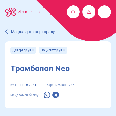
Мақалаларға кері оралу
Дәрігерлер үшін
Пациенттер үшін
Тромбопол Neo
Күні:
11.10.2024
Қаралымдар:
284
Мақаламен бөлісу: