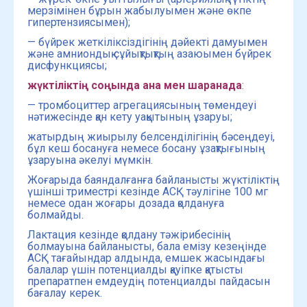
мерзімінен бұрын жабылуымен және өкпе
гипертензиясымен);
— бүйрек жеткіліксіздігінің дәйекті дамуымен
және амниондық сұйықтықтың азаюымен бүйрек
дисфункциясы;
жүктіліктің соңында ана мен шаранада
:
— тромбоциттер агрегациясының төмендеуі
нәтижесінде қан кету уақытының ұзаруы;
жатырдың жиырылу белсенділігінің бәсеңдеуі,
бұл кеш босануға немесе босану ұзақтығының
ұзаруына әкелуі мүмкін.
Жоғарыда баяндалғанға байланысты жүктіліктің
үшінші триместрі кезінде АСҚ тәулігіне 100 мг
немесе одан жоғары дозада қолдануға
болмайды.
Лактация кезінде қолдану тәжірибесінің
болмауына байланысты, бала емізу кезеңінде
АСҚ тағайындар алдында, емшек жасындағы
балалар үшін потенциалды қауіпке қатысты
препаратпен емдеудің потенциалды пайдасын
бағалау керек.