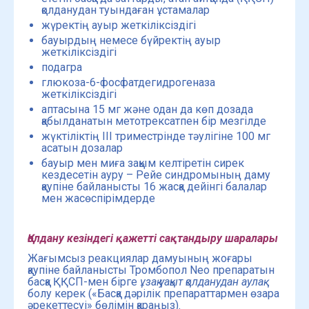
қолданудан туындаған ұстамалар
жүректің ауыр жеткіліксіздігі
бауырдың немесе бүйректің ауыр
жеткіліксіздігі
подагра
глюкоза-6-фосфатдегидрогеназа
жеткіліксіздігі
аптасына 15 мг және одан да көп дозада
қабылданатын метотрексатпен бір мезгілде
жүктіліктің III триместрінде тәулігіне 100 мг
асатын дозалар
бауыр мен миға зақым келтіретін сирек
кездесетін ауру – Рейе синдромының даму
қаупіне байланысты 16 жасқа дейінгі балалар
мен жасөспірімдерде
Қолдану кезіндегі қажетті сақтандыру шаралары
Жағымсыз реакциялар дамуының жоғары
қаупіне байланысты Тромбопол Neo препаратын
басқа ҚҚСП-мен бірге
ұзақ уақыт қолданудан аулақ
болу керек («Басқа дәрілік препараттармен өзара
әрекеттесуі» бөлімін қараңыз).