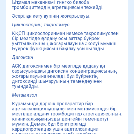
Ықтимал механизмі: гингко билоба
тромбоциттердің агрегациясын тежейді.
Әсері: қан кету қаупінің жоғарылауы.
Циклоспорин, такролимус
ҚҚСП циклоспоринмен немесе такролимуспен
бір мезгілде қолдану осы заттар бүйрек
уыттылығының жоғарылауына әкелуі мүмкін.
Бүйрек функциясын бақылау ұсынылады.
Дигоксин
АСҚ дигоксинмен бір мезгілде қолдану қан
сарысуындағы дигоксин концентрациясының
жоғарылауына әкеледі, бұл бүйректің
дигоксинді шығаруының төмендеуінен
туындайды.
Метамизол
Құрамында дәрілік препараттар бар
ацетилсалицил қышқылы мен метамизолды бір
мезгілде қолдану тромбоциттер агрегациясының
клиникалық маңызды деңгейін төмендетуі
мүмкін. Демек, бұл біріктірілімді
кардиопротекция үшін ацетилсалицил