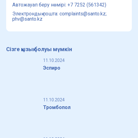
Автожауап беру нөмірі: +7 7252 (561342)
Электрондық пошта: complaints@santo.kz;
phv@santo.kz
Сізге қызық болуы мүмкін
11.10.2024
Эспиро
11.10.2024
Тромбопол