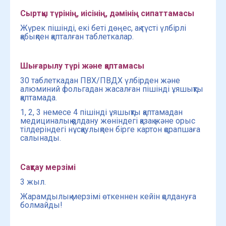
Сыртқы түрінің, иісінің, дәмінің сипаттамасы
Жүрек пішінді, екі беті дөңес, ақ түсті үлбірлі
қабықпен қапталған таблеткалар.
Шығарылу түрі және қаптамасы
30 таблеткадан ПВХ/ПВДХ үлбірден және
алюминий фольгадан жасалған пішінді ұяшықты
қаптамада.
1, 2, 3 немесе 4 пішінді ұяшықты қаптамадан
медициналық қолдану жөніндегі қазақ және орыс
тілдеріндегі нұсқаулықпен бірге картон қорапшаға
салынады.
Сақтау мерзімі
3 жыл.
Жарамдылық мерзімі өткеннен кейін қолдануға
болмайды!