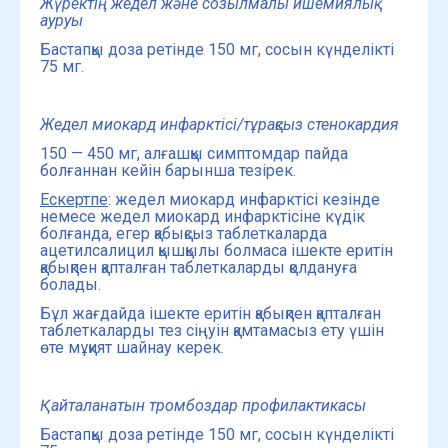
Жүректің жедел және созылмалы ишемиялық
ауруы
Бастапқы доза ретінде 150 мг, сосын күнделікті
75 мг.
Жедел миокард инфаркті
сі
/тұрақсыз стенокардия
150 — 450 мг, алғашқы симптомдар пайда
болғаннан кейін барынша тезірек.
Ескертпе
: жедел миокард инфарктісі кезінде
немесе жедел миокард инфарктісіне күдік
болғанда, егер қабықсыз таблеткаларда
ацетилсалицил қышқылы болмаса ішекте еритін
қабықпен қапталған таблеткаларды қолдануға
болады.
Бұл жағдайда ішекте еритін қабықпен қапталған
таблеткаларды тез сіңуін қамтамасыз ету үшін
өте мұқият шайнау керек.
Қайталанатын тромбоздар профилактикасы
Бастапқы доза ретінде 150 мг, сосын күнделікті