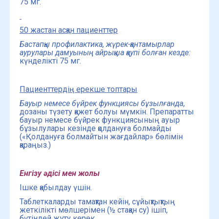
75 мг.
50 жастан асқан пациенттер
Бастапқы профилактика, жүрек-қантамырлар
аурулары дамуының айрықша қаупі болған кезде:
күнделікті 75 мг.
Пациенттердің ерекше топтары
Бауыр немесе бүйрек функциясы бұзылғанда
,
дозаны түзету қажет болуы мүмкін. Препаратты
бауыр немесе бүйрек функциясының ауыр
бұзылулары кезінде қолдануға болмайды
(«Қолдануға болмайтын жағдайлар» бөлімін
қараңыз.)
Енгізу әдісі мен жолы
Ішке қабылдау үшін.
Таблеткаларды тамақтан кейін, сұйықтықтың
жеткілікті мөлшерімен (½ стақан су) ішіп,
бүтіндей жұту керек
.