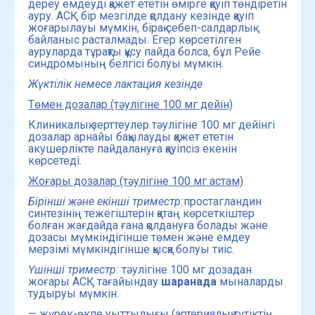
дереу емдеуді қажет ететін өмірге қауіп төндіретін
ауру. АСҚ бір мезгілде қолдану кезінде қауіп
жоғарылауы мүмкін, бірақ себеп-салдарлық
байланыс расталмады. Егер көрсетілген
ауруларда тұрақты құсу пайда болса, бұл Рейе
синдромының белгісі болуы мүмкін.
Жүктілік немесе лактация кезінде
Төмен дозалар (тәулігіне 100 мг дейін)
Клиникалық зерттеулер тәулігіне 100 мг дейінгі
дозалар арнайы бақылауды қажет ететін
акушерлікте пайдалануға қауіпсіз екенін
көрсетеді.
Жоғары дозалар (тәулігіне 100 мг астам)
Бірінші және екінші триместр:
простагландин
синтезінің тежегіштерін қатаң көрсеткіштер
болған жағдайда ғана қолдануға болады және
дозасы мүмкіндігінше төмен және емдеу
мерзімі мүмкіндігінше қысқа болуы тиіс.
Үшінші триместр:
тәулігіне 100 мг дозадан
жоғары АСҚ тағайындау
шаранада
мыналарды
тудыруы мүмкін:
— жүрек-өкпе уыттылығы (артериялық түтіктің