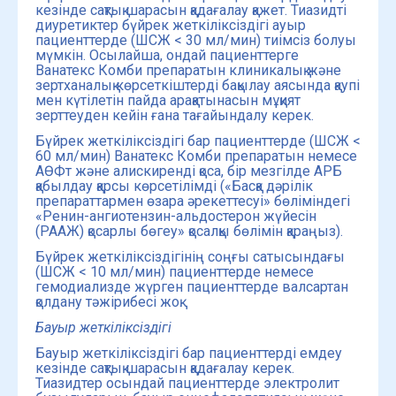
кезінде сақтық шарасын қадағалау қажет. Тиазидті
диуретиктер бүйрек жеткіліксіздігі ауыр
пациенттерде (ШСЖ < 30 мл/мин) тиімсіз болуы
мүмкін. Осылайша, ондай пациенттерге
Ванатекс Комби препаратын клиникалық және
зертханалық көрсеткіштерді бақылау аясында қаупі
мен күтілетін пайда арақатынасын мұқият
зерттеуден кейін ғана тағайындалу керек.
Бүйрек жеткіліксіздігі бар пациенттерде (ШСЖ <
60 мл/мин) Ванатекс Комби препаратын немесе
АӨФт және алискиренді қоса, бір мезгілде АРБ
қабылдау қарсы көрсетілімді («Басқа дәрілік
препараттармен өзара әрекеттесуі» бөліміндегі
«Ренин-ангиотензин-альдостерон жүйесін
(РААЖ) қосарлы бөгеу» қосалқы бөлімін қараңыз).
Бүйрек жеткіліксіздігінің соңғы сатысындағы
(ШСЖ < 10 мл/мин) пациенттерде немесе
гемодиализде жүрген пациенттерде валсартан
қолдану тәжірибесі жоқ.
Бауыр жеткіліксіздігі
Бауыр жеткіліксіздігі бар пациенттерді емдеу
кезінде сақтық шарасын қадағалау керек.
Тиазидтер осындай пациенттерде электролит