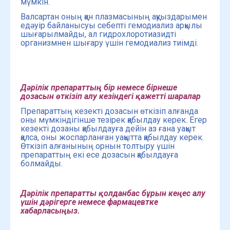
мүмкін.
Валсартан оның қан плазмасының ақуыздарымен
едәуір байланысуы себепті гемодиализ арқылы
шығарылмайды, ал гидрохлоротиазидті
организмнен шығару үшін гемодиализ тиімді.
Дәрілік препараттың бір немесе бірнеше
дозасын өткізіп алу кезіндегі қажетті шаралар
Препараттың кезекті дозасын өткізіп алғанда
оны мүмкіндігінше тезірек қабылдау керек. Егер
кезекті дозаны қабылдауға дейін аз ғана уақыт
қалса, оны жоспарланған уақытта қабылдау керек.
Өткізіп алғанының орнын толтыру үшін
препараттың екі есе дозасын қабылдауға
болмайды.
Дәрілік препаратты қолданбас бұрын кеңес алу
үшін дәрігерге немесе фармацевтке
хабарласыңыз.