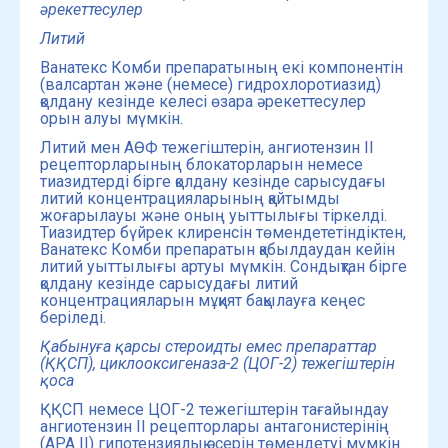
әрекеттесулер
Литий
Ванатекс Комби препаратының екі компонентін
(валсартан және (немесе) гидрохлоротиазид)
қолдану кезінде келесі өзара әрекеттесулер
орын алуы мүмкін.
Литий мен АӨФ тежегіштерін, ангиотензин II
рецепторларының блокаторларын немесе
тиазидтерді бірге қолдану кезінде сарысудағы
литий концентрацияларының қайтымды
жоғарылауы және оның уыттылығы тіркелді.
Тиазидтер бүйрек клиренсін төмендететіндіктен,
Ванатекс Комби препаратын қабылдаудан кейін
литий уыттылығы артуы мүмкін. Сондықтан бірге
қолдану кезінде сарысудағы литий
концентрацияларын мұқият бақылауға кеңес
беріледі.
Қабынуға қарсы стероидты емес препараттар
(ҚҚСП), циклооксигеназа-2 (ЦОГ-2) тежегіштерін
қоса
ҚҚСП немесе ЦОГ-2 тежегіштерін тағайындау
ангиотензин II рецепторлары антагонистерінің
(АРА II) гипотензиялық әсерін төмендетуі мүмкін.