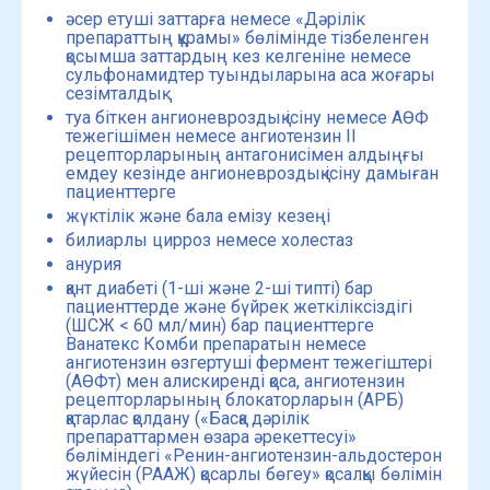
әсер етуші заттарға немесе «Дәрілік
препараттың құрамы» бөлімінде тізбеленген
қосымша заттардың кез келгеніне немесе
сульфонамидтер туындыларына аса жоғары
сезімталдық
туа біткен ангионевроздық ісіну немесе АӨФ
тежегішімен немесе ангиотензин II
рецепторларының антагонисімен алдыңғы
емдеу кезінде ангионевроздық ісіну дамыған
пациенттерге
жүктілік және бала емізу кезеңі
билиарлы цирроз немесе холестаз
анурия
қант диабеті (1-ші және 2-ші типті) бар
пациенттерде және бүйрек жеткіліксіздігі
(ШСЖ < 60 мл/мин) бар пациенттерге
Ванатекс Комби препаратын немесе
ангиотензин өзгертуші фермент тежегіштері
(АӨФт) мен алискиренді қоса, ангиотензин
рецепторларының блокаторларын (АРБ)
қатарлас қолдану («Басқа дәрілік
препараттармен өзара әрекеттесуі»
бөліміндегі «Ренин-ангиотензин-альдостерон
жүйесін (РААЖ) қосарлы бөгеу» қосалқы бөлімін