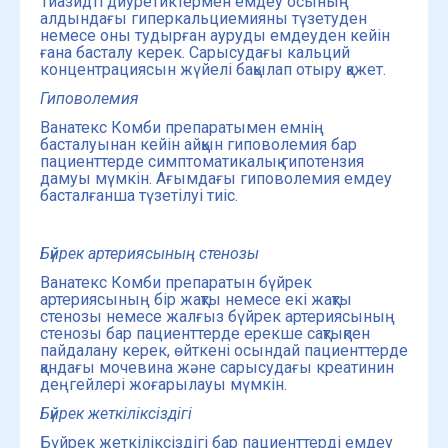
Тиазидті диуретиктермен емдеу осының
алдындағы гиперкальциемияны түзетуден
немесе оны тудырған ауруды емдеуден кейін
ғана басталу керек. Сарысудағы кальций
концентрациясын жүйелі бақылап отыру қажет.
Гиповолемия
Ванатекс Комби препаратымен емнің
басталуынан кейін айқын гиповолемия бар
пациенттерде симптоматикалық гипотензия
дамуы мүмкін. Ағымдағы гиповолемия емдеу
басталғанша түзетілуі тиіс.
Бүйрек артериясының стенозы
Ванатекс Комби препаратын бүйрек
артериясының бір жақты немесе екі жақты
стенозы немесе жалғыз бүйрек артериясының
стенозы бар пациенттерде ерекше сақтықпен
пайдалану керек, өйткені осындай пациенттерде
қандағы мочевина және сарысудағы креатинин
деңгейлері жоғарылауы мүмкін.
Бүйрек жеткіліксіздігі
Бүйрек жеткіліксіздігі бар пациенттерді емдеу