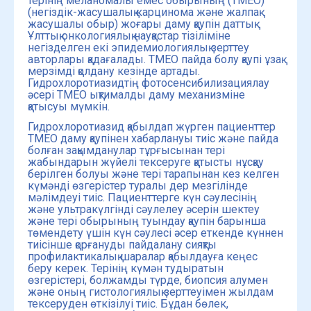
терінің меланомалы емес обырының (ТМЕО)
(негіздік-жасушалық карцинома және жалпақ
жасушалы обыр) жоғары даму қаупін даттық
Ұлттық онкологиялық науқастар тізіліміне
негізделген екі эпидемиологиялық зерттеу
авторлары қадағалады. ТМЕО пайда болу қаупі ұзақ
мерзімді қолдану кезінде артады.
Гидрохлоротиазидтің фотосенсибилизациялау
әсері ТМЕО ықтималды даму механизміне
қатысуы мүмкін.
Гидрохлоротиазид қабылдап жүрген пациенттер
ТМЕО даму қаупінен хабарлануы тиіс және пайда
болған зақымданулар тұрғысынан тері
жабындарын жүйелі тексеруге қатысты нұсқау
берілген болуы және тері тарапынан кез келген
күмәнді өзгерістер туралы дер мезгілінде
мәлімдеуі тиіс. Пациенттерге күн сәулесінің
және ультракүлгінді сәулелеу әсерін шектеу
және тері обырының туындау қаупін барынша
төмендету үшін күн сәулесі әсер еткенде күннен
тиісінше қорғануды пайдалану сияқты
профилактикалық шаралар қабылдауға кеңес
беру керек. Терінің күмән тудыратын
өзгерістері, болжамды түрде, биопсия алумен
және оның гистологиялық зерттеуімен жылдам
тексеруден өткізілуі тиіс. Бұдан бөлек,