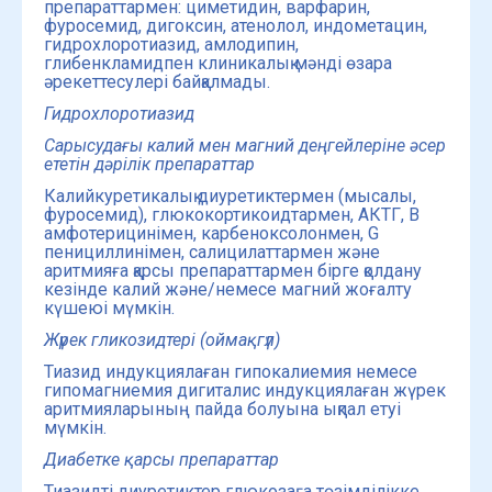
препараттармен: циметидин, варфарин,
фуросемид, дигоксин, атенолол, индометацин,
гидрохлоротиазид, амлодипин,
глибенкламидпен клиникалық мәнді өзара
әрекеттесулері байқалмады.
Гидрохлоротиазид
Сарысудағы калий мен магний деңгейлеріне әсер
ететін дәрілік препараттар
Калийкуретикалық диуретиктермен (мысалы,
фуросемид), глюкокортикоидтармен, АКТГ, В
амфотерицинімен, карбеноксолонмен, G
пенициллинімен, салицилаттармен және
аритмияға қарсы препараттармен бірге қолдану
кезінде калий және/немесе магний жоғалту
күшеюі мүмкін.
Жүрек гликозидтері (оймақгүл)
Тиазид индукциялаған гипокалиемия немесе
гипомагниемия дигиталис индукциялаған жүрек
аритмияларының пайда болуына ықпал етуі
мүмкін.
Диабетке қарсы препараттар
Тиазидті диуретиктер глюкозаға төзімділікке