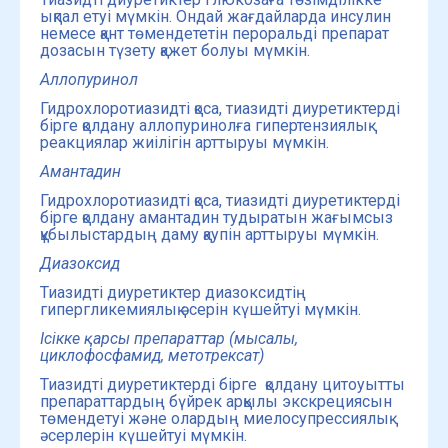
ықпал етуі мүмкін. Ондай жағдайларда инсулин
немесе қант төмендететін пероральді препарат
дозасын түзету қажет болуы мүмкін.
Аллопуринол
Гидрохлоротиазидті қоса, тиазидті диуретиктерді
бірге қолдану аллопуринолға гипертензиялық
реакциялар жиілігін арттыруы мүмкін.
Амантадин
Гидрохлоротиазидті қоса, тиазидті диуретиктерді
бірге қолдану амантадин тудыратын жағымсыз
құбылыстардың даму қаупін арттыруы мүмкін.
Диазоксид
Тиазидті диуретиктер диазоксидтің
гипергликемиялық әсерін күшейтуі мүмкін.
Ісікке қарсы препараттар (мысалы,
циклофосфамид, метотрексат)
Тиазидті диуретиктерді бірге қолдану цитоуытты
препараттардың бүйрек арқылы экскрециясын
төмендетуі және олардың миелосупрессиялық
әсерлерін күшейтуі мүмкін.