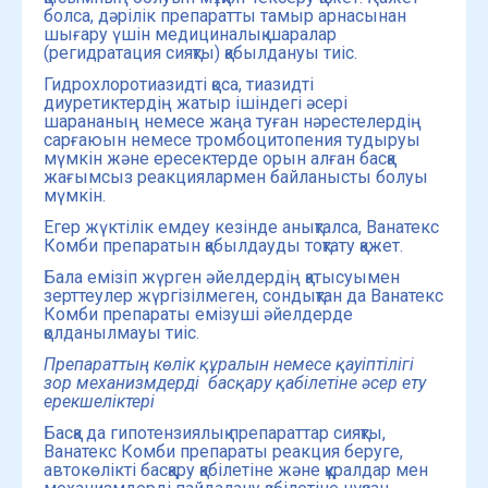
болса, дәрілік препаратты тамыр арнасынан
шығару үшін медициналық шаралар
(регидратация сияқты) қабылдануы тиіс.
Гидрохлоротиазидті қоса, тиазидті
диуретиктердің жатыр ішіндегі әсері
шарананың немесе жаңа тyған нәрестелердің
сарғаюын немесе тромбоцитопения тудыруы
мүмкін және ересектерде орын алған басқа
жағымсыз реакциялармен байланысты болуы
мүмкін.
Егер жүктілік емдеу кезінде анықталса, Ванатекс
Комби препаратын қабылдауды тоқтату қажет.
Бала емізіп жүрген әйелдердің қатысуымен
зерттеулер жүргізілмеген, сондықтан да Ванатекс
Комби препараты емізуші әйелдерде
қолданылмауы тиіс.
Препараттың көлік құралын немесе қауіптілігі
зор механизмдерді басқару қабілетіне әсер ету
ерекшеліктері
Басқа да гипотензиялық препараттар сияқты,
Ванатекс Комби препараты реакция беруге,
автокөлікті басқару қабілетіне және құралдар мен