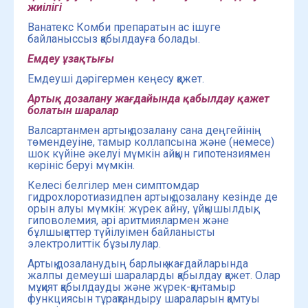
жиілігі
Ванатекс Комби препаратын ас ішуге
байланыссыз қабылдауға болады.
Емдеу ұзақтығы
Емдеуші дәрігермен кеңесу қажет.
Артық дозалану жағдайында қабылдау қажет
болатын шаралар
Валсартанмен артық дозалану сана деңгейінің
төмендеуіне, тамыр коллапсына және (немесе)
шок күйіне әкелуі мүмкін айқын гипотензиямен
көрініс беруі мүмкін.
Келесі белгілер мен симптомдар
гидрохлоротиазидпен артық дозалану кезінде де
орын алуы мүмкін: жүрек айну, ұйқышылдық,
гиповолемия, әрі аритмиялармен және
бұлшықеттер түйілуімен байланысты
электролиттік бұзылулар.
Артық дозаланудың барлық жағдайларында
жалпы демеуші шараларды қабылдау қажет. Олар
мұқият қабылдауды және жүрек-қантамыр
функциясын тұрақтандыру шараларын қамтуы