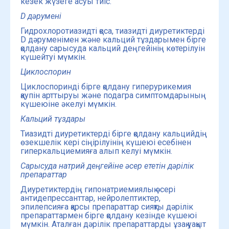
кезек жүзеге асуы тиіс.
D дәрумені
Гидрохлоротиазидті қоса, тиазидті диуретиктерді
D дәруменімен және кальций тұздарымен бірге
қолдану сарысуда кальций деңгейінің көтерілуін
күшейтуі мүмкін.
Циклоспорин
Циклоспоринді бірге қолдану гиперурикемия
қаупін арттыруы және подагра симптомдарының
күшеюіне әкелуі мүмкін.
Кальций тұздары
Тиазидті диуретиктерді бірге қолдану кальцийдің
өзекшелік кері сіңірілуінің күшеюі есебінен
гиперкальциемияға алып келуі мүмкін.
Сарысуда натрий деңгейіне әсер ететін дәрілік
препараттар
Диуретиктердің гипонатриемиялық әсері
антидепрессанттар, нейролептиктер,
эпилепсияға қарсы препараттар сияқты дәрілік
препараттармен бірге қолдану кезінде күшеюі
мүмкін. Аталған дәрілік препараттарды ұзақ уақыт