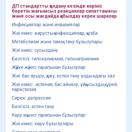
ДП стандартты қолдану кезінде көрініс
беретін жағымсыз реакциялар сипаттамасы
және осы жағдайда қабылдау керек шаралар
Инфекциялар және инвазиялар
Жиі емес: вирустық инфекциялар, қызба.
Метаболизм және тамақтану бұзылулары
Жиі емес: сусыздану
Белгісіз: гипокалиемия, гипонатриемия.
Жүйке жүйесі тарапынан бұзылулар
Жиі: бас ауыру, қажу, естен тану алдындағы хал
Жиі емес: астения, бас айналу, ұйқысыздық, үрей,
парестезия
Сирек: депрессия
Белгісіз: естен тану
Көру мүшесі тарапынан бұзылулар
Жиі емес: көру бұзылулары