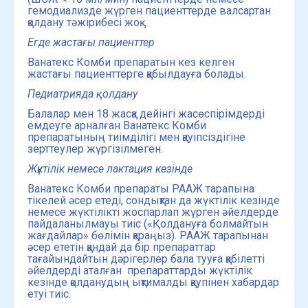
гемодиализде жүрген пациенттерде валсартан
қолдану тәжірибесі жоқ.
Егде жастағы пациенттер
Ванатекс Комби препаратын кез келген
жастағы пациенттерге қабылдауға болады.
Педиатрияда қолдану
Балалар мен 18 жасқа дейінгі жасөспірімдерді
емдеуге арналған Ванатекс Комби
препаратының тиімділігі мен қауіпсіздігіне
зерттеулер жүргізілмеген.
Жүктілік немесе
лактация кезінде
Ванатекс Комби препараты РААЖ тарапына
тікелей әсер етеді, сондықтан да жүктілік кезінде
немесе жүктілікті жоспарлап жүрген әйелдерде
пайдаланылмауы тиіс («Қолдануға болмайтын
жағдайлар» бөлімін қараңыз). РААЖ тарапынан
әсер ететін қандай да бір препараттар
тағайындайтын дәрігерлер бала тууға қабілетті
әйелдерді аталған препараттарды жүктілік
кезінде қолданудың ықтималды қаупінен хабардар
етуі тиіс.