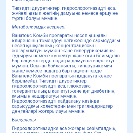
Тиазидті диуретиктер, гидрохлоротиазидті қоса,
жүйелі қызыл жегінің дамуына немесе өршуіне
түрткі болуы мүмкін.
Метаболизмдік әсерлері
Ванатекс Комби препараты несеп қышқылы
клиренсінің төмендеуі нәтижесінде сарысудағы
несеп қышқылының концентрациясын
жоғарылатуы мүмкін және гиперурикемияны
тудыруы немесе күшейтуі және оған бейімділігі
бар пациенттерде подагра дамуына ықпал етуі
мүмкін. Осыған байланысты, гиперурикемия
және/немесе подагра бар пациенттерде
Ванатекс Комби препаратын қолдануға кеңес
берілмейді. Тиазидті диуретиктер,
гидрохлоротиазидті қоса, глюкозаға
толеранттылыққа ықпал етуі және қант диабетінің
ағымын нашарлатуы мүмкін.
Гидрохлоротиазидті пайдалану кезінде
сарысудағы холестерин мен триглицеридтер
деңгейлері жоғарылауы мүмкін.
Басқалары
Гидрохлоротиазидке аса жоғары сезімталдық