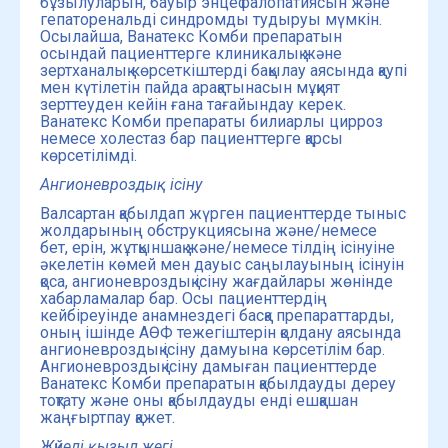
бұзылуларын, бауыр энцефалопатиясын және
гепаторенальді синдромды тудыруы мүмкін.
Осылайша, Ванатекс Комби препаратын
осындай пациенттерге клиникалық және
зертханалық көрсеткіштерді бақылау аясында қаупі
мен күтілетін пайда арақатынасын мұқият
зерттеуден кейін ғана тағайындау керек.
Ванатекс Комби препараты билиарлы цирроз
немесе холестаз бар пациенттерге қарсы
көрсетілімді.
Ангионевроздық ісіну
Валсартан қабылдап жүрген пациенттерде тыныс
жолдарының обструкциясына және/немесе
бет, ерін, жұтқыншақ және/немесе тілдің ісінуіне
әкелетін көмей мен дауыс саңылауының ісінуін
қоса, ангионевроздық ісіну жағдайлары жөнінде
хабарламалар бар. Осы пациенттердің
кейбіреуінде анамнездегі басқа препараттарды,
оның ішінде АӨФ тежегіштерін қолдану аясында
ангионевроздық ісіну дамуына көрсетілім бар.
Ангионевроздық ісіну дамыған пациенттерде
Ванатекс Комби препаратын қабылдауды дереу
тоқтату және оны қабылдауды енді ешқашан
жаңғыртпау қажет.
Жүйелі қызыл жегі