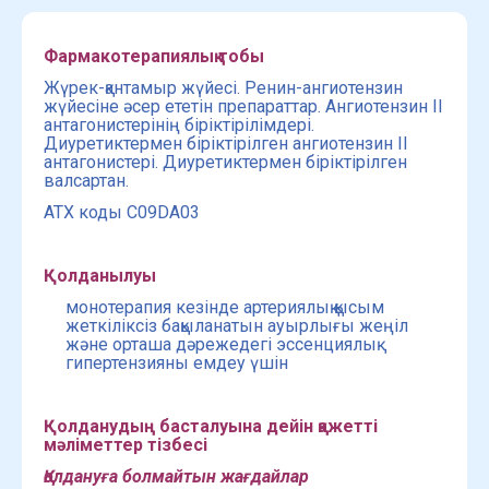
Фармакотерапиялық тобы
Жүрек-қантамыр жүйесі. Ренин-ангиотензин
жүйесіне әсер ететін препараттар. Ангиотензин II
антагонистерінің біріктірілімдері.
Диуретиктермен біріктірілген ангиотензин II
антагонистері. Диуретиктермен біріктірілген
валсартан.
ATХ коды C09DA03
Қолданылуы
монотерапия кезінде артериялық қысым
жеткіліксіз бақыланатын ауырлығы жеңіл
және орташа дәрежедегі эссенциялық
гипертензияны емдеу үшін
Қолданудың басталуына дейін қажетті
мәліметтер тізбесі
Қолдануға болмайтын жағдайлар