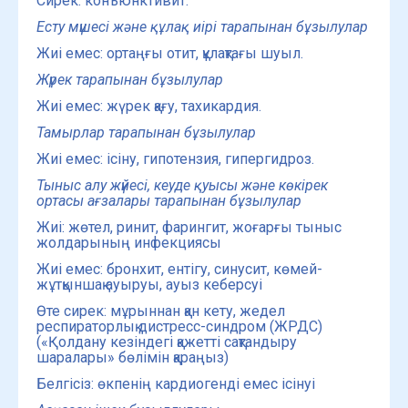
Сирек: конъюнктивит.
Есту мүшесі және құлақ иірі тарапынан бұзылулар
Жиі емес: ортаңғы отит, құлақтағы шуыл.
Жүрек тарапынан бұзылулар
Жиі емес: жүрек қағу, тахикардия.
Тамырлар тарапынан бұзылулар
Жиі емес: ісіну, гипотензия, гипергидроз.
Тыныс алу жүйесі, кеуде қуысы және көкірек
ортасы ағзалары тарапынан бұзылулар
Жиі: жөтел, ринит, фарингит, жоғарғы тыныс
жолдарының инфекциясы
Жиі емес: бронхит, ентігу, синусит, көмей-
жұтқыншақ ауыруы, ауыз кеберсуі
Өте сирек: мұрыннан қан кету, жедел
респираторлық дистресс-синдром (ЖРДС)
(«Қолдану кезіндегі қажетті сақтандыру
шаралары» бөлімін қараңыз)
Белгісіз: өкпенің кардиогенді емес ісінуі