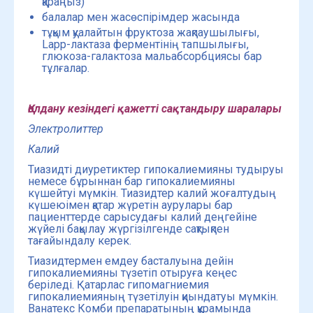
қараңыз)
балалар мен жасөспірімдер жасында
тұқым қуалайтын фруктоза жақпаушылығы,
Lapp-лактаза ферментінің тапшылығы,
глюкоза-галактоза мальабсорбциясы бар
тұлғалар.
Қолдану кезіндегі қажетті сақтандыру шаралары
Электролиттер
Калий
Тиазидті диуретиктер гипокалиемияны тудыруы
немесе бұрыннан бар гипокалиемияны
күшейтуі мүмкін. Тиазидтер калий жоғалтудың
күшеюімен қатар жүретін аурулары бар
пациенттерде сарысудағы калий деңгейіне
жүйелі бақылау жүргізілгенде сақтықпен
тағайындалу керек.
Тиазидтермен емдеу басталуына дейін
гипокалиемияны түзетіп отыруға кеңес
беріледі. Қатарлас гипомагниемия
гипокалиемияның түзетілуін қиындатуы мүмкін.
Ванатекс Комби препаратының құрамында