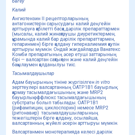
б
өгеу
Калий
Ангиотензин II рецепторларының
антагонистерін сарысудағы калий деңгейін
арттыруға қабілетті басқа дәрілік препараттармен
(мысалы, калий жинақтаушы диуретиктермен,
құрамында калий бар дәрілік препараттармен,
гепаринмен) бірге қолдану гиперкалиемия қаупін
арттыруы мүмкін. Ондай жағдайларда Ванатекс
Комби препаратының әсер етуші заттарының
бірі — валсартан сақтықпен және калий деңгейін
бақылаумен қолданылуы тиіс.
Тасымалдаушылар
Адам бауырының тініне жүргізілген
in
vitro
зерттеулері валсартанның OATP1B1 бауырлық
қармау тасымалдағышының және MRP2
бауырлық эффлюкс тасымалдағышының
субстраты болып табылады. OATP1B1
(рифампицин, циклоспорин) немесе MRP2
(ритонавир) тасымалдаушыларының
тежегіштерін бірге қолдану, осылайша,
валсартанның жүйелі әсерін арттыруы мүмкін.
Валсартанмен монотерапияда келесі дәрілік