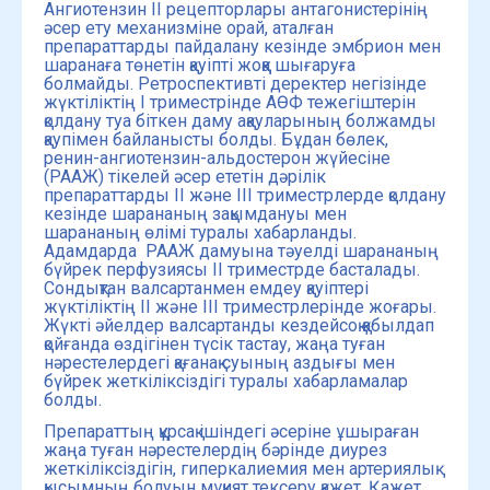
Ангиотензин II рецепторлары антагонистерінің
әсер ету механизміне орай, аталған
препараттарды пайдалану кезінде эмбрион мен
шаранаға төнетін қауіпті жоққа шығаруға
болмайды. Ретроспективті деректер негізінде
жүктіліктің I триместрінде АӨФ тежегіштерін
қолдану туа біткен даму ақауларының болжамды
қаупімен байланысты болды. Бұдан бөлек,
ренин-ангиотензин-альдостерон жүйесіне
(РААЖ) тікелей әсер ететін дәрілік
препараттарды II және III триместрлерде қолдану
кезінде шарананың зақымдануы мен
шарананың өлімі туралы хабарланды.
Адамдарда РААЖ дамуына тәуелді шарананың
бүйрек перфузиясы II триместрде басталады.
Сондықтан валсартанмен емдеу қауіптері
жүктіліктің II және III триместрлерінде жоғары.
Жүкті әйелдер валсартанды кездейсоқ қабылдап
қойғанда өздігінен түсік тастау, жаңа туған
нәрестелердегі қағанақ суының аздығы мен
бүйрек жеткіліксіздігі туралы хабарламалар
болды.
Препараттың құрсақ ішіндегі әсеріне ұшыраған
жаңа туған нәрестелердің бәрінде диурез
жеткіліксіздігін, гиперкалиемия мен артериялық
қысымның болуын мұқият тексеру қажет. Қажет