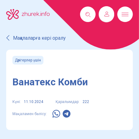
Мақалаларға кері оралу
Дәрігерлер үшін
Ванатекс Комби
Күні:
11.10.2024
Қаралымдар:
222
Мақаламен бөлісу: