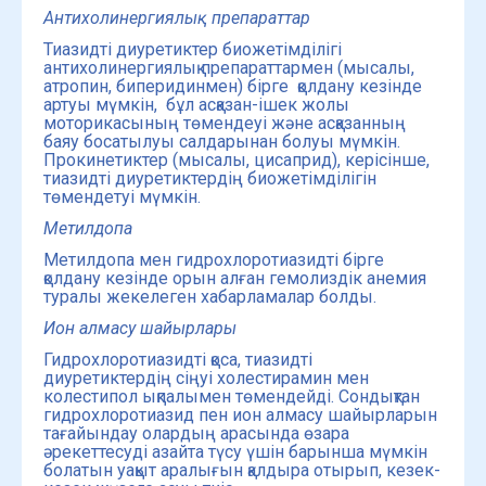
Антихолинергиялық препараттар
Тиазидті диуретиктер биожетімділігі
антихолинергиялық препараттармен (мысалы,
атропин, биперидинмен) бірге қолдану кезінде
артуы мүмкін, бұл асқазан-ішек жолы
моторикасының төмендеуі және асқазанның
баяу босатылуы салдарынан болуы мүмкін.
Прокинетиктер (мысалы, цисаприд), керісінше,
тиазидті диуретиктердің биожетімділігін
төмендетуі мүмкін.
Метилдопа
Метилдопа мен гидрохлоротиазидті бірге
қолдану кезінде орын алған гемолиздік анемия
туралы жекелеген хабарламалар болды.
Ион алмасу шайырлары
Гидрохлоротиазидті қоса, тиазидті
диуретиктердің сіңуі холестирамин мен
колестипол ықпалымен төмендейді. Сондықтан
гидрохлоротиазид пен ион алмасу шайырларын
тағайындау олардың арасында өзара
әрекеттесуді азайта түсу үшін барынша мүмкін
болатын уақыт аралығын қалдыра отырып, кезек-