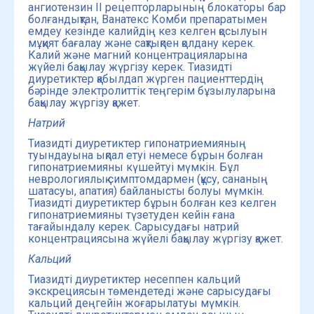
ангиотензин II рецепторларының блокаторы бар
болғандықтан, Ванатекс Комби препаратымен
емдеу кезінде калийдің кез келген қосылуын
мұқият бағалау және сақтықпен қолдану керек.
Калий және магний концентрацияларына
жүйелі бақылау жүргізу керек. Тиазидті
диуретиктер қабылдап жүрген пациенттердің
бәрінде электролиттік теңгерім бұзылуларына
бақылау жүргізу қажет.
Натрий
Тиазидті диуретиктер гипонатриемияның
туындауына ықпал етуі немесе бұрын болған
гипонатриемияны күшейтуі мүмкін. Бұл
неврологиялық симптомдармен (құсу, сананың
шатасуы, апатия) байланысты болуы мүмкін.
Тиазидті диуретиктер бұрын болған кез келген
гипонатриемияны түзетуден кейін ғана
тағайындалу керек. Сарысудағы натрий
концентрациясына жүйелі бақылау жүргізу қажет.
Кальций
Тиазидті диуретиктер несеппен кальций
экскрециясын төмендетеді және сарысудағы
кальций деңгейін жоғарылатуы мүмкін.