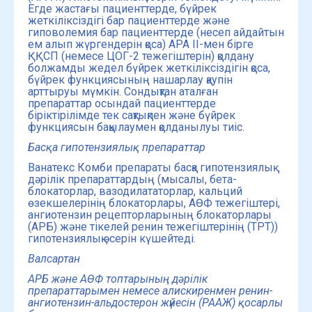
Егде жастағы пациенттерде, бүйрек
жеткіліксіздігі бар пациенттерде және
гиповолемия бар пациенттерде (несеп айдайтын
ем алып жүргендерін қоса) АРА II-мен бірге
ҚҚСП (немесе ЦОГ-2 тежегіштерін) қолдану
болжамды жедел бүйрек жеткіліксіздігін қоса,
бүйрек функциясының нашарлау қаупін
арттыруы мүмкін. Сондықтан аталған
препараттар осындай пациенттерде
біріктірілімде тек сақтықпен және бүйрек
функциясын бақылаумен қолданылуы тиіс.
Басқа гипотензиялық препараттар
Ванатекс Комби препараты басқа гипотензиялық
дәрілік препараттардың (мысалы, бета-
блокаторлар, вазодилататорлар, кальций
өзекшелерінің блокаторлары, АӨФ тежегіштері,
ангиотензин рецепторларының блокаторлары
(АРБ) және тікелей ренин тежегіштерінің (ТРТ))
гипотензиялық әсерін күшейтеді.
Валсартан
АРБ және АӨФ топтарының дәрілік
препараттарымен немесе алискиренмен р
енин-
ангиотензин-альдостерон
жүйесін
(РА
АЖ
)
қосарлы