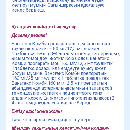
механизмдерді пайдалану қабілетіне нұқсан
келтіруі мүмкін. Сақтық шарасын қадағалауға
кеңес беріледі.
Қолдану жөніндегі нұсқаулар
Дозалау режимі
Ванатекс Комби препаратының ұсынылатын
тәуліктік дозасы – 80 мг/12,5 мг дозада
1 таблетка. Емнің 3-4 аптасы өткенде артериялық
қысым төмендеуі жеткіліксіз болса, Ванатекс
Комби препаратымен 160 мг/12,5 мг тәуліктік
1 таблетка дозасында емдеуге ауысу қажет
болуы мүмкін. Ванатекс Комби препаратын
160 мг/25 мг тәуліктік 1 таблетка дозада тек
Ванатекс Комби 160 мг/12,5 мг препаратын
қабылдағанда артериялық қысымның талапқа сай
төмендеуіне жетпеген пациенттерге ғана
қолдану керек. Ең жоғары гипотензиялық әсері 2-
4 апта емделуден соң көрініс береді.
Енгізу әдісі және жолы
Таблеткаларды сұйықтықпен ішу керек.
Қабылдау уақытының көрсетілуімен қолдану