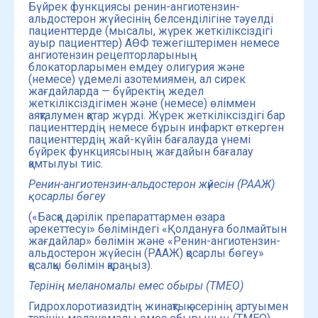
Бүйрек функциясы ренин-ангиотензин-
альдостерон жүйесінің белсенділігіне тәуелді
пациенттерде (мысалы, жүрек жеткіліксіздігі
ауыр пациенттер) АӨФ тежегіштерімен немесе
ангиотензин рецепторларының
блокаторларымен емдеу олигурия және
(немесе) үдемелі азотемиямен, ал сирек
жағдайларда — бүйректің жедел
жеткіліксіздігімен және (немесе) өліммен
аяқталумен қатар жүрді. Жүрек жеткіліксіздігі бар
пациенттердің немесе бұрын инфаркт өткерген
пациенттердің жай-күйін бағалауда үнемі
бүйрек функциясының жағдайын бағалау
қамтылуы тиіс.
Р
енин-ангиотензин-альдостерон
жүйесін
(РА
АЖ
)
қосарлы
б
өгеу
(«Басқа дәрілік препараттармен өзара
әрекеттесуі» бөліміндегі «Қолдануға болмайтын
жағдайлар» бөлімін және «Ренин-ангиотензин-
альдостерон жүйесін (РААЖ) қосарлы бөгеу»
қосалқы бөлімін қараңыз).
Терінің меланомалы емес обыры (ТМЕО)
Гидрохлоротиазидтің жинақтық әсерінің артуымен