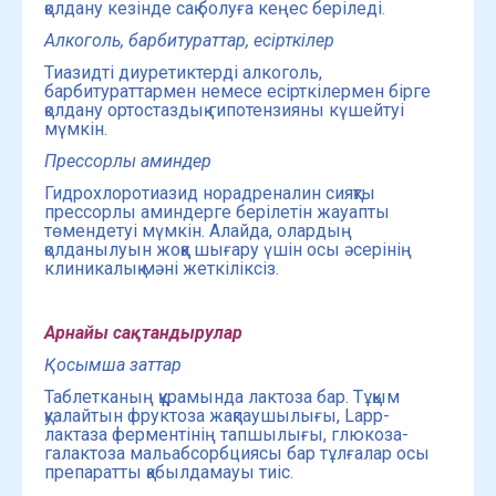
қолдану кезінде сақ болуға кеңес беріледі.
Алкоголь, барбитураттар, есірткілер
Тиазидті диуретиктерді алкоголь,
барбитураттармен немесе есірткілермен бірге
қолдану ортостаздық гипотензияны күшейтуі
мүмкін.
Прессорлы аминдер
Гидрохлоротиазид норадреналин сияқты
прессорлы аминдерге берілетін жауапты
төмендетуі мүмкін. Алайда, олардың
қолданылуын жоққа шығару үшін осы әсерінің
клиникалық мәні жеткіліксіз.
Арнайы сақтандырулар
Қосымша заттар
Таблетканың құрамында лактоза бар. Тұқым
қуалайтын фруктоза жақпаушылығы, Lapp-
лактаза ферментінің тапшылығы, глюкоза-
галактоза мальабсорбциясы бар тұлғалар осы
препаратты қабылдамауы тиіс.