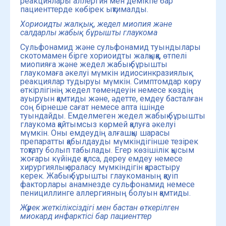
реакциялары аллергия мен демікпе бар
пациенттерде көбірек ықтималды.
Хориоидты жалқық, жедел миопия және
салдарлы жабық бұрышты глаукома
Сульфонамид және сульфонамид туындылары
скотомамен бірге хориоидты жалқыққа, өтпелі
миопияға және жедел жабық бұрышты
глаукомаға әкелуі мүмкін идиосинкразиялық
реакциялар тудыруы мүмкін. Симптомдар көру
өткірлігінің жедел төмендеуін немесе көздің
ауыруын қамтиды және, әдетте, емдеу басталған
соң бірнеше сағат немесе апта ішінде
туындайды. Емделмеген жедел жабық бұрышты
глаукома қайтымсыз көрмей қалуға әкелуі
мүмкін. Оны емдеудің алғашқы шарасы
препаратты қабылдауды мүмкіндігінше тезірек
тоқтату болып табылады. Егер көзішілік қысым
жоғары күйінде қалса, дереу емдеу немесе
хирургиялық араласу мүмкіндігін қарастыру
керек. Жабық бұрышты глаукоманың қауіп
факторлары анамнезде сульфонамид немесе
пенициллинге аллергияның болуын қамтиды.
Жүрек жеткіліксіздігі мен бастан өткерілген
миокард инфарктісі бар пациенттер