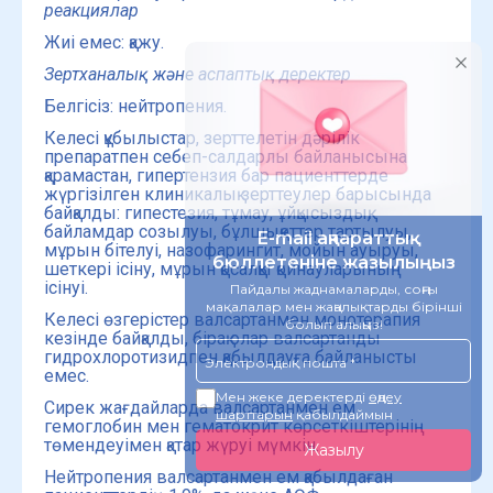
реакциялар
Жиі емес: қажу.
Зертханалық және аспаптық деректер
Белгісіз: нейтропения.
Келесі құбылыстар, зерттелетін дәрілік
препаратпен себеп-салдарлы байланысына
қарамастан, гипертензия бар пациенттерде
жүргізілген клиникалық зерттеулер барысында
байқалды: гипестезия, тұмау, ұйқысыздық,
байламдар созылуы, бұлшықеттер тартылуы,
мұрын бітелуі, назофарингит, мойын ауыруы,
шеткері ісіну, мұрын қосалқы қойнауларының
ісінуі.
Келесі өзгерістер валсартанмен монотерапия
кезінде байқалды, бірақ олар валсартанды
гидрохлоротизидпен қабылдауға байланысты
емес.
Сирек жағдайларда валсартанмен ем
гемоглобин мен гематокрит көрсеткіштерінің
төмендеуімен қатар жүруі мүмкін.
Нейтропения валсартанмен ем қабылдаған