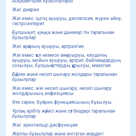
Асқазан-ішек бұзыллулары
Жиі: диарея
Жиі емес: іштің ауыруы, диспепсия, жүрек айну,
гастроэнтерит.
Бұлшықет, қаңқа және дәнекер тін тарапынан
бұзылулар
Жиі: арқаның ауыруы, артралгия.
Жиі емес: қол немесе аяқ ауыруы, кеуденің
ауыруы, мойын ауыруы, артрит, байламдардың
созылуы, бұлшықеттердің құрысуы, миалгия.
Бүйрек және несеп шығару жолдары тарапынан
бұзылулар
Жиі емес: жиі несеп шығару, несеп шығару
жолдарының инфекциясы
Өте сирек: бүйрек функциясының бұзылуы.
Ұрпақ өрбіту жүйесі және сүт бездері тарапынан
бұзылулар
Жиі: эректильді дисфункция.
Жалпы бұзылулар және енгізген жердегі