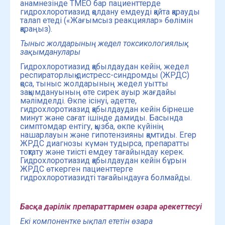
анамнезінде ТМЕО бар пациенттерде
гидрохлоротиазид қолдану емдеуді қайта қарауды
талап етеді («Жағымсыз реакциялар» бөлімін
қараңыз).
Тыныс жолдарының жедел
токсикологи
ялық
зақымданулары
Гидрохлоротиазид қабылдаудан кейін, жедел
респираторлық дистресс-синдромды (ЖРДС)
қоса, тыныс жолдарының жедел уытты
зақымдануының өте сирек ауыр жағдайы
мәлімделді. Өкпе ісінуі, әдетте,
гидрохлоротиазид қабылдаудан кейін бірнеше
минут және сағат ішінде дамиды. Басында
симптомдар ентігу, қызба, өкпе күйінің
нашарлауын және гипотензияны қамтиды. Егер
ЖРДС диагнозы күмән тудырса, препаратты
тоқтату және тиісті емдеу тағайындау керек.
Гидрохлоротиазид қабылдаудан кейін бұрын
ЖРДС өткерген пациенттерге
гидрохлоротиазидті тағайындауға болмайды.
Басқа дәрілік препараттармен өзара әрекеттесуі
Екі компонентке ықпал ететін өзара