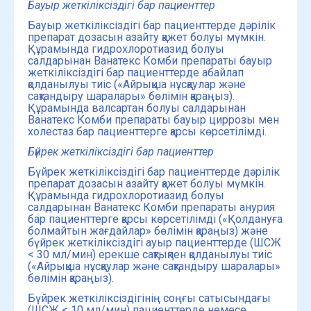
Бауыр жеткіліксіздігі
бар пациенттер
Бауыр жеткіліксіздігі бар пациенттерде дәрілік
препарат дозасын азайту қажет болуы мүмкін.
Құрамында гидрохлоротиазид болуы
салдарынан Ванатекс Комби препараты бауыр
жеткіліксіздігі бар пациенттерде абайлап
қолданылуы тиіс («Айрықша нұсқаулар және
сақтандыру шаралары» бөлімін қараңыз).
Құрамында валсартан болуы салдарынан
Ванатекс Комби препараты бауыр циррозы мен
холестаз бар пациенттерге қарсы көрсетілімді.
Бүйрек жеткіліксіздігі бар пациенттер
Бүйрек жеткіліксіздігі бар пациенттерде дәрілік
препарат дозасын азайту қажет болуы мүмкін.
Құрамында гидрохлоротиазид болуы
салдарынан Ванатекс Комби препараты анурия
бар пациенттерге қарсы көрсетілімді («Қолдануға
болмайтын жағдайлар» бөлімін қараңыз) және
бүйрек жеткіліксіздігі ауыр пациенттерде (ШСЖ
< 30 мл/мин) ерекше сақтықпен қолданылуы тиіс
(«Айрықша нұсқаулар және сақтандыру шаралары»
бөлімін қараңыз).
Бүйрек жеткіліксіздігінің соңғы сатысындағы
(ШСЖ < 10 мл/мин) пациенттерде немесе