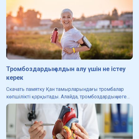
Тромбоздардың алдын алу үшін не істеу
керек
Скачать памятку Қан тамырларындағы тромбалар
көпшілікті қорқытады. Алайда, тромбоздардың неге
дамитынын, тәуекелдердің қандай факторлары бар
екенін және қан тамырларында тромбалардың пайда
болуын бол