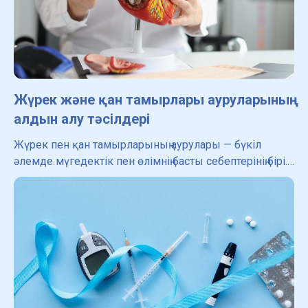
Жүрек және қан тамырлары ауруларының
алдын алу тәсілдері
Жүрек пен қан тамырларының аурулары — бүкіл
әлемде мүгедектік пен өлімнің басты себептерінің бірі.
Өкінішке орай, ЖҚА әркімге әсер етуі мүмкін, алайда
жақсы жаңалық та бар ― жүрек-қан тамыры аур