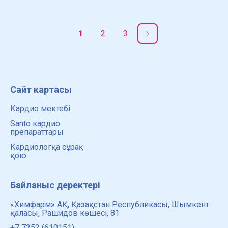
әсіресе жүрек-қан тамыры ауруларының алдын алуға
қатысты, онда
1
2
3
Сайт картасы
Кардио мектебі
Santo кардио
препараттары
Кардиологқа сұрақ
қою
Байланыс деректері
«Химфарм» АҚ, Қазақстан Республикасы, Шымкент
қаласы, Рашидов көшесі, 81
+7 7252 (610151)