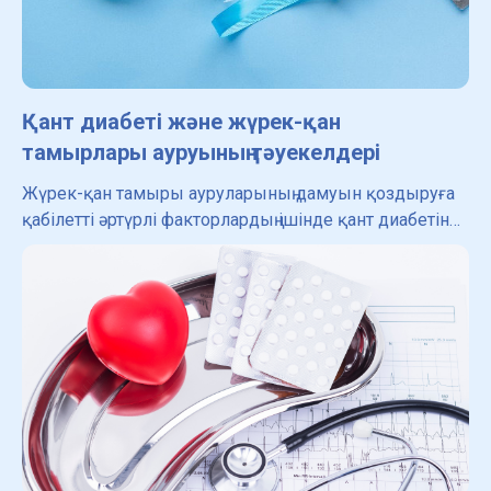
Қант диабеті және жүрек-қан
тамырлары ауруының тәуекелдері
Жүрек-қан тамыры ауруларының дамуын қоздыруға
қабілетті әртүрлі факторлардың ішінде қант диабетін
ерекше атап көрсету қажет. Бұл ретте ЖҚА қаупі
пациенттің жасына қарамастан туындайды –
ересектерде де