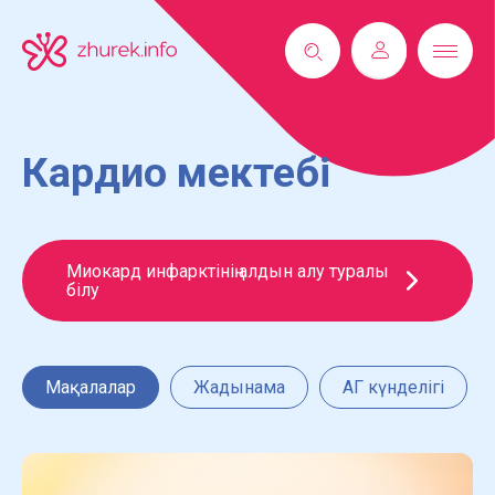
Кардио мектебі
Миокард инфарктінің алдын алу туралы
білу
Мақалалар
Жадынама
АГ күнделігі