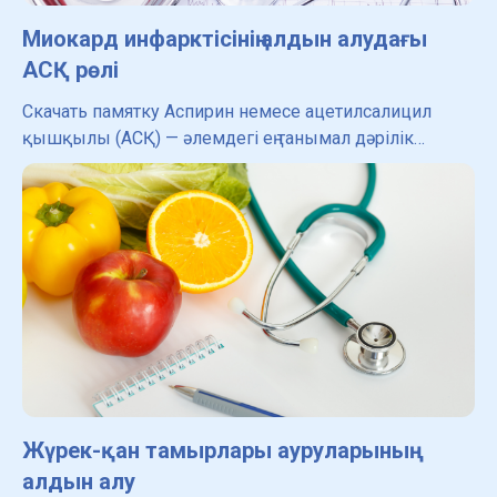
Миокард инфарктісінің алдын алудағы
АСҚ рөлі
Скачать памятку Аспирин немесе ацетилсалицил
қышқылы (АСҚ) — әлемдегі ең танымал дәрілік
препараттардың бірі. Ол қолжетімді, әртүрлі салаларда
кеңінен қолданылады, бірақ оның басты және ең маңы
Жүрек-қан тамырлары ауруларының
алдын алу