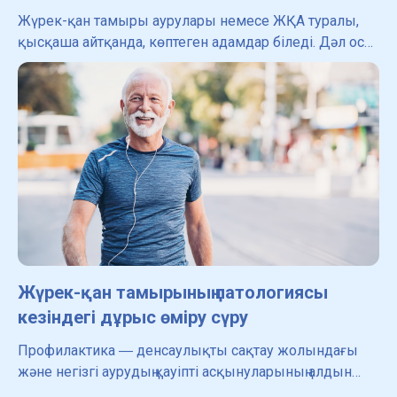
Жүрек-қан тамыры аурулары немесе ЖҚА туралы,
қысқаша айтқанда, көптеген адамдар біледі. Дәл осы
аурулар тобы әлемдегі өлім-жітімнің негізгі себебі
болып табылады [1] және өз кезегінде, барлық ЖҚА
арас
Жүрек-қан тамырының патологиясы
кезіндегі дұрыс өміру сүру
Профилактика ― денсаулықты сақтау жолындағы
және негізгі аурудың қауіпті асқынуларының алдын
алудағы табыстың әрқашан маңызды бөлігі. Бұл