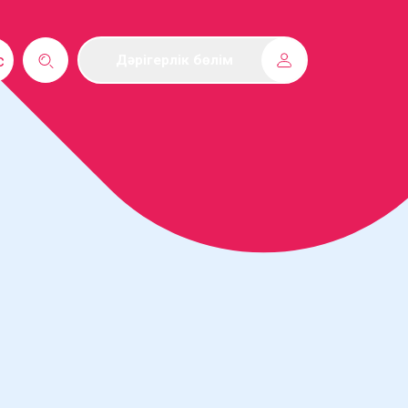
с
Дәрігерлік бөлім