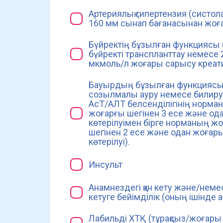
Артериялық гипертензия (систол
160 мм сынап бағанасынан жоғ
Бүйректің бұзылған функциясы 
бүйректі транспланттау немесе 
мкмоль/л жоғары сарысу креати
Бауырдың бұзылған функциясы
созылмалы ауру немесе билиру
АсТ/АЛТ белсенділігінің норма
жоғарғы шегінен 3 есе және од
көтерілуімен бірге норманың ж
шегінен 2 есе және одан жоғар
көтерілуі).
Инсульт
Анамнездегі қан кету және/немес
кетуге бейімділік (оның ішінде 
Лабильді ХТҚ (тұрақсыз/жоғары