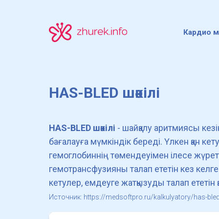
Кардио м
HAS-BLED шәкілі
HAS-BLED шәкілі
- шайқалу аритмиясы кезін
бағалауға мүмкіндік береді. Үлкен қан кет
гемоглобиннің төмендеуімен ілесе жүрет
гемотрансфузияны талап ететін кез келге
кетулер, емдеуге жатқызуды талап ететін қ
Источник: https://medsoftpro.ru/kalkulyatory/has-bled