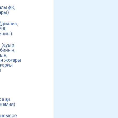
алық АҚ
ары)
(диализ,
200
нині)
 (ауыр
биннің
ның
ан жоғары
оғарғы
ы
е қан
анемия)
 немесе