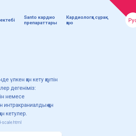
Santo кардио
Кардиологқа сұрақ
Ру
ектебі
препараттары
қою
де үлкен қан кету қаупін
улер дегеніміз:
ін немесе
н интракраниалдық қан
ан кетулер.
-scale.html