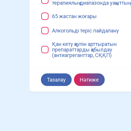
терапиялық диапазонда уақыттың
65 жастан жоғары
Алкогольді теріс пайдалану
Қан кету қаупін арттыратын
препараттарды қабылдау
(антиагреганттар, СҚҚП)
Тазалау
Нәтиже