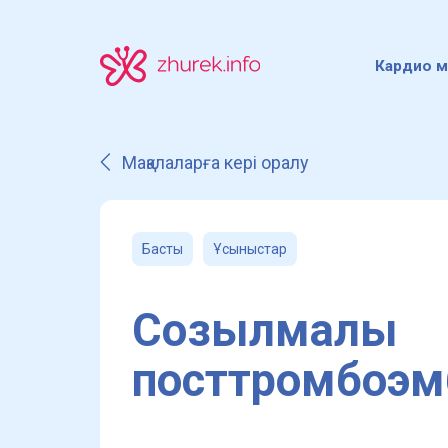
Кардио м
Мақалаларға кері оралу
Басты
Ұсыныстар
Созылмалы
посттромбоэм