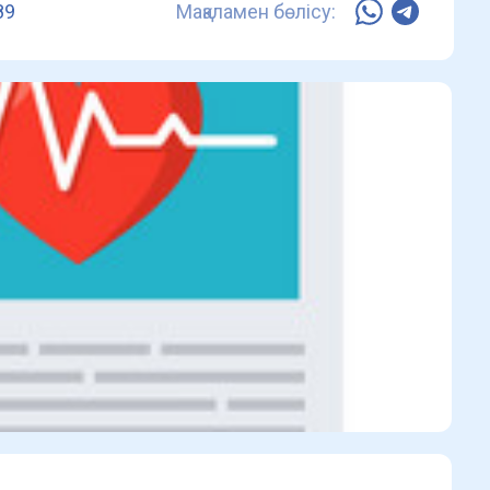
89
Мақаламен бөлісу: