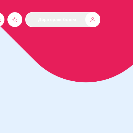
с
Дәрігерлік бөлім