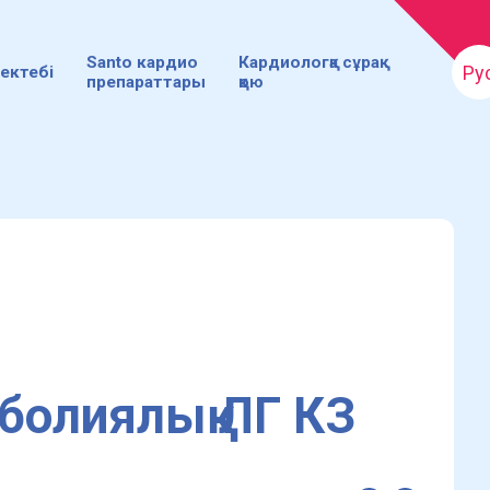
Santo кардио
Кардиологқа сұрақ
Ру
ектебі
препараттары
қою
болиялық ЛГ КЗ