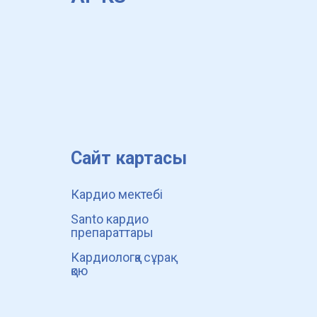
Сайт картасы
Кардио мектебі
Santo кардио
препараттары
Кардиологқа сұрақ
қою