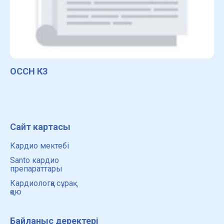
ОССН КЗ
Сайт картасы
Кардио мектебі
Santo кардио
препараттары
Кардиологқа сұрақ
қою
Байланыс деректері