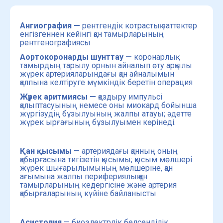
Ангиография —
рентгендік котрастық заттектер
енгізгеннен кейінгі қан тамырларының
рентгенографиясы
Аортокоронарды шунттау —
коронарлық
тамырдың
тарылу орнын айналып өту арқылы
жүрек артерияларындағы
қан айналымын
қалпына келтіруге мүмкіндік беретін
операция
Жүрек аритмиясы —
қоздыру импульсі
қалыптасуының немесе оны миокард бойынша
жүргізудің бұзылуының жалпы атауы; әдетте
жүрек ырғағының бұзылуымен көрінеді.
Қан қысымы
— артериядағы қанның оның
қабырғасына тигізетін қысымы; қысым мөлшері
жүрек шығарылымының мөлшеріне, қан
ағымына жалпы перифериялық қан
тамырларының кедергісіне және артерия
қабырғаларының күйіне байланысты
Асистолия
— биоэлектрлік белсенділік