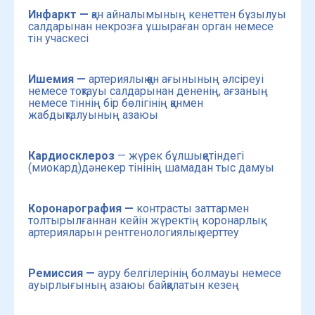
Инфаркт —
қан айналымының кенеттен бұзылуы
салдарынан некрозға ұшыраған орган немесе
тін учаскесі
Ишемия —
артериялық қан ағынының әлсіреуі
немесе тоқтауы салдарынан дененің, ағзаның
немесе тіннің бір бөлігінің қанмен
жабдықталуының азаюы
Кардиосклероз
— жүрек бұлшықетіндегі
(миокард)дәнекер тінінің шамадан тыс дамуы
Коронарография —
контрасты заттармен
толтырылғаннан кейін жүректің коронарлық
артерияларын рентгенологиялық зерттеу
Ремиссия —
ауру белгілерінің болмауы немесе
ауырлығының азаюы байқалатын кезең