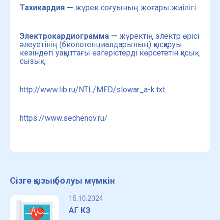
Тахикардия —
жүрек соғуының жоғары жиілігі
Электрокардиограмма —
жүректің электр өрісі
әлеуетінің (биопотенциалдарының) қысқаруы
кезіндегі уақыттағы өзгерістерді көрсететін қисық
сызық.
http://www.lib.ru/NTL/MED/slowar_a-k.txt
https://www.sechenov.ru/
Сізге қызық болуы мүмкін
15.10.2024
АГ КЗ