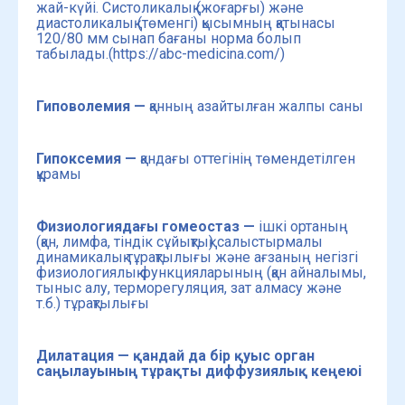
жай-күйі. Систоликалық (жоғарғы) және
диастоликалық (төменгі) қысымның қатынасы
120/80 мм сынап бағаны норма болып
табылады.(https://abc-medicina.com/)
Гиповолемия —
қанның азайтылған жалпы саны
Гипоксемия —
қандағы оттегінің төмендетілген
құрамы
Физиологиядағы гомеостаз —
ішкі ортаның
(қан, лимфа, тіндік сұйықтық) салыстырмалы
динамикалық тұрақтылығы және ағзаның негізгі
физиологиялық функцияларының (қан айналымы,
тыныс алу, терморегуляция, зат алмасу және
т.б.) тұрақтылығы
Дилатация — қандай да бір қуыс орган
саңылауының тұрақты диффузиялық кеңеюі