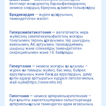
белгілері жоқ жүректің барлық бөлімдерінің
немесе олардың біреуінің қызметін толық тоқтауы
Брадикардия
— жүрек қысқаруының
төмендетілген жиілігі
Гиперсимпатикотония —
вегетативтік нерв
жүйесінің симпатикалық бөлігінің жоғары
тонусымен; терінің құрғауымен, тер шығудың
азаюымен, АҚ артуымен, тахикардиямен,
шырыш және сілекейдің төмендетілген
секрециясымен және т.б. байқалады.
Гипертония —
немесе жоғары қан қысымы —
жүрек-қан тамыры жүйесі, бас миы, бүйрек
ауруларының және басқа да аурулардың даму
қаупін едәуір арттыратын күрделі патологиялық
жай-күйм(https://www.who.int)
Гипотония —
немесе артериялық гипотензия —
бұл қалыпты көрсеткіштермен салыстырғанда
артериялық қысым төмендеген адам ағзасының