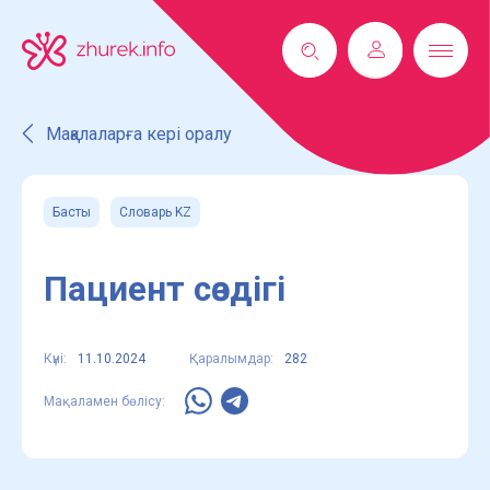
Мақалаларға кері оралу
Басты
Словарь KZ
Пациент сөздігі
Күні:
11.10.2024
Қаралымдар:
282
Мақаламен бөлісу: