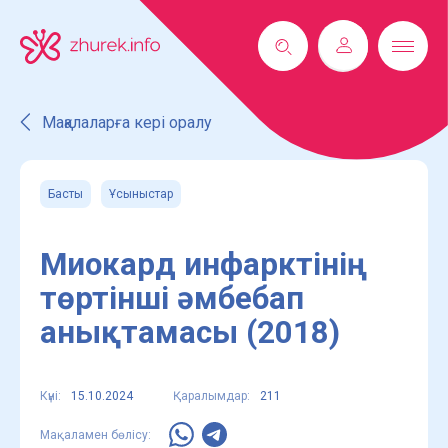
Мақалаларға кері оралу
Басты
Ұсыныстар
Миокард инфарктінің
төртінші әмбебап
анықтамасы (2018)
Күні:
15.10.2024
Қаралымдар:
211
Мақаламен бөлісу: