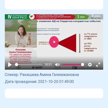
Play
18:01
Play
Mute
Settings
Enter
Спикер: Ракишева Амина Галимжановна
fulls
Дата проведения: 2021-10-20 01:49:00