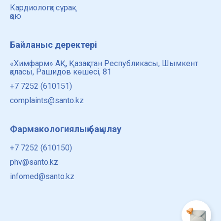
Кардиологқа сұрақ
қою
Байланыс деректері
«Химфарм» АҚ, Қазақстан Республикасы, Шымкент
қаласы, Рашидов көшесі, 81
+7 7252 (610151)
complaints@santo.kz
Фармакологиялық бақылау
+7 7252 (610150)
phv@santo.kz
infomed@santo.kz