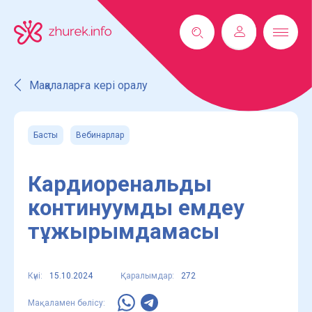
Мақалаларға кері оралу
Басты
Вебинарлар
Кардиоренальды
континуумды емдеу
тұжырымдамасы
Күні:
15.10.2024
Қаралымдар:
272
Мақаламен бөлісу: