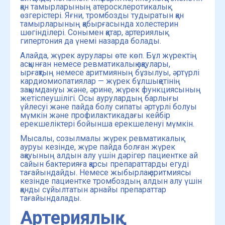
қан тамырларының атеросклеротикалық
өзгерістері. Яғни, тромбозды тудыратын қан
тамырларының қабырғасында холестерин
шөгінділері. Сонымен қатар, артериялық
гипертония да үнемі назарда болады.
Алайда, жүрек аурулары өте көп. Бұл жүректің
асқынған немесе ревматикалық ақаулары,
ырғақтың немесе аритмияның бұзылуы, әртүрлі
кардиомиопатиялар — жүрек бұлшықетінің
зақымдануы және, әрине, жүрек функциясының
жетіспеушілігі. Осы аурулардың барлығы
үйлесуі және пайда болу сипаты әртүрлі болуы
мүмкін және профилактикадағы кейбір
ерекшеліктері бойынша ерекшеленуі мүмкін.
Мысалы, созылмалы жүрек ревматикалық
ауруы кезінде, жүре пайда болған жүрек
ақауының алдын алу үшін дәрігер пациентке ай
сайын бактерияға қарсы препараттарды егуді
тағайындайды. Немесе жыбырлақ аритмиясы
кезінде пациентке тромбоздың алдын алу үшін
қанды сұйылтатын арнайы препараттар
тағайындалады.
Артериялық