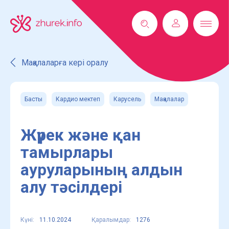
Мақалаларға кері оралу
Басты
Кардио мектеп
Карусель
Мақалалар
Жүрек және қан
тамырлары
ауруларының алдын
алу тәсілдері
Күні:
11.10.2024
Қаралымдар:
1276