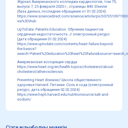
Журнал Американского колледжа кардиологов, том 75,
выпуск 7, 25 февраля 2020 г., страницы 840. Elsevier
(база данных, последнее обращение от 01.02.2024)
https://www.sciencedirect.com/science/article/pii/S07351097193
via%3Dihub
UpToDate. Patients Education. Обучение пациентов:
сердечная недостаточность. // электронный ресурс
(дата обращения 01.02.2024)
https://www.uptodate.com/contents/heart-failure-beyond-
the-basics?
search=Patient%20education%20heart%20failure&source=search_r
Американская ассоциация сердца
https://www.heart.org/en/health-topics/cholesterol/about-
cholesterol/atherosclerosis
Preventing Heart disease// Школа общественного
здоровья Harvard. Питание. Соль и сода (электронный
ресурс, дата обращения 02.02.2024)
https://www.hsph.harvard.edu/nutritionsource/salt-and-
sodium/
Сізге қызық болуы мүмкін