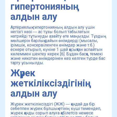
гипертонияның
алдын алу
Артериялық гипертонияның алдын алу үшін
негізгі көзі ― ас тұзы болып табылатын
натрийді тұтынуды азайту өте маңызды. Тұздың
мөлшерін барлық дайын өнімдерді (мысалы,
ірімшік, консервіленген өнімдер және т.б.)
ескере отырып, күніне 1 шай қасықтан аспайтын
көлеммен шектеу керек [6]. Бұдан басқа, темекі
және никотин өнімдерінен кез келген түрде бас
тарту ұсынылды.
Жүрек
жеткіліксіздігінің
алдын алу
Жүрек жеткіліксіздігі (ЖЖ) ― қандай да бір
себеппен жүрек бұлшық етінің күші төмендеп,
жүрек қанды сорып алуға қабілетсіз немесе