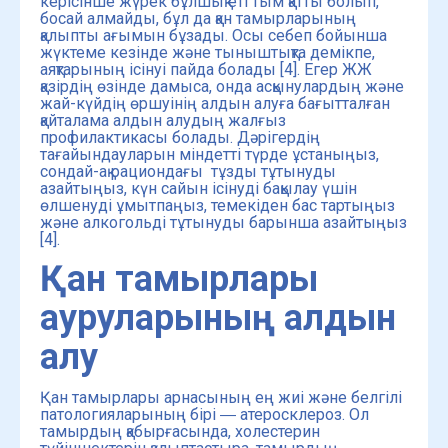
керісінше жүрек бұлшық еті тым қатты болып,
босай алмайды, бұл да қан тамырларының
қалыпты ағымын бұзады. Осы себеп бойынша
жүктеме кезінде және тыныштықта демікпе,
аяқтарының ісінуі пайда болады [4]. Егер ЖЖ
қазірдің өзінде дамыса, онда асқынулардың және
жай-күйдің өршуінің алдын алуға бағытталған
қайталама алдын алудың жалғыз
профилактикасы болады. Дәрігердің
тағайындауларын міндетті түрде ұстаныңыз,
сондай-ақ рациондағы тұзды тұтынуды
азайтыңыз, күн сайын ісінуді бақылау үшін
өлшенуді ұмытпаңыз, темекіден бас тартыңыз
және алкогольді тұтынуды барынша азайтыңыз
[4].
Қан тамырлары
ауруларының алдын
алу
Қан тамырлары арнасының ең жиі және белгілі
патологияларының бірі ― атеросклероз. Ол
тамырдың қабырғасында, холестерин