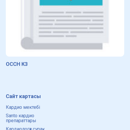
ОССН КЗ
Сайт картасы
Кардио мектебі
Santo кардио
препараттары
Кардиологқа сұрақ