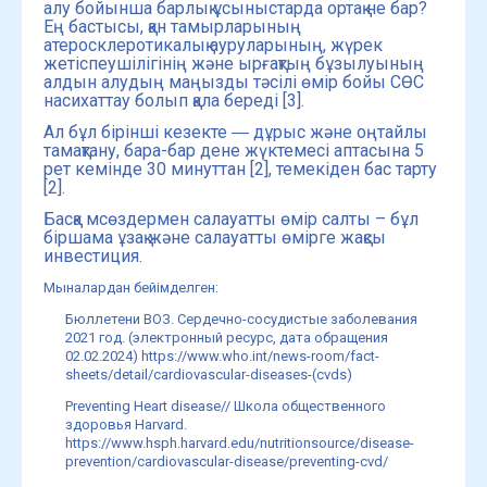
алу бойынша барлық ұсыныстарда ортақ не бар?
Ең бастысы, қан тамырларының
атеросклеротикалық ауруларының, жүрек
жетіспеушілігінің және ырғақтың бұзылуының
алдын алудың маңызды тәсілі өмір бойы СӨС
насихаттау болып қала береді [3].
Ал бұл бірінші кезекте ― дұрыс және оңтайлы
тамақтану, бара-бар дене жүктемесі аптасына 5
рет кемінде 30 минуттан [2], темекіден бас тарту
[2].
Басқа мсөздермен салауатты өмір салты – бұл
біршама ұзақ және салауатты өмірге жақсы
инвестиция.
Мыналардан бейімделген:
Бюллетени ВОЗ. Сердечно-сосудистые заболевания
2021 год. (электронный ресурс, дата обращения
02.02.2024)
https://www.who.int/news-room/fact-
sheets/detail/cardiovascular-diseases-(cvds)
Preventing Heart disease// Школа общественного
здоровья Harvard.
https://www.hsph.harvard.edu/nutritionsource/disease-
prevention/cardiovascular-disease/preventing-cvd/