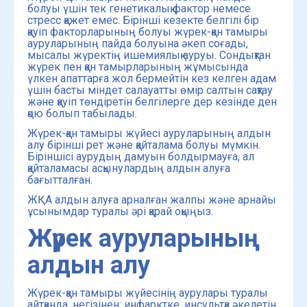
болуы үшін тек генетикалық фактор немесе
стресс қажет емес. Бірінші кезекте белгілі бір
қауіп факторларының болуы жүрек-қан тамыры
ауруларының пайда болуына әкеп соғады,
мысалы жүректің ишемиялық ауруы. Сондықтан
жүрек пен қан тамырларының жұмысында
үлкен апаттарға жол бермейтін кез келген адам
үшін басты міндет салауатты өмір салтын сақтау
және қауіп төндіретін белгілерге дер кезінде ден
қою болып табылады.
Жүрек-қан тамыры жүйесі ауруларының алдын
алу бірінші рет және қайталама болуы мүмкін.
Біріншісі аурудың дамуын болдырмауға, ал
қайталамасы асқынулардың алдын алуға
бағытталған.
ЖҚА алдын алуға арналған жалпы және арнайы
ұсынымдар туралы әрі қарай оқыңыз.
Жүрек ауруларының
алдын алу
Жүрек-қан тамыры жүйесінің аурулары туралы
айтқанда, негізінен: инфарктке, инсультқа әкелетін