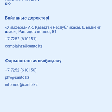
қою
Байланыс деректері
«Химфарм» АҚ, Қазақстан Республикасы, Шымкент
қаласы, Рашидов көшесі, 81
+7 7252 (610151)
complaints@santo.kz
Фармакологиялық бақылау
+7 7252 (610150)
phv@santo.kz
infomed@santo.kz