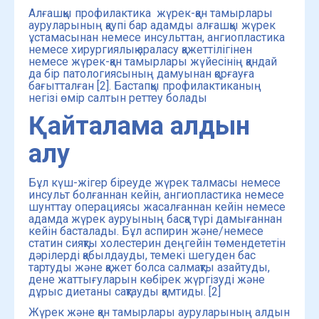
Алғашқы профилактика ​​ жүрек-қан тамырлары
ауруларының қаупі бар адамды алғашқы жүрек
ұстамасынан немесе инсульттан, ангиопластика
немесе хирургиялық араласу қажеттілігінен
немесе жүрек-қан тамырлары жүйесінің қандай
да бір патологиясының дамуынан қорғауға
бағытталған [2]. Бастапқы профилактиканың
негізі өмір салтын реттеу болады
Қайталама алдын
алу
Бұл күш-жігер біреуде жүрек талмасы немесе
инсульт болғаннан кейін, ангиопластика немесе
шунттау операциясы жасалғаннан кейін немесе
адамда жүрек ауруының басқа түрі дамығаннан
кейін басталады. Бұл аспирин және/немесе
статин сияқты холестерин деңгейін төмендететін
дәрілерді қабылдауды, темекі шегуден бас
тартуды және қажет болса салмақты азайтуды,
дене жаттығуларын көбірек жүргізуді және
дұрыс диетаны сақтауды қамтиды. [2]
Жүрек және қан тамырлары ауруларының алдын