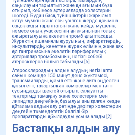
түйіншектерін қалыптастыра, тамырдың
саңылауын тарылтып және қан ағымын бұза
отырып, көбінесе артерияларда холестерин
шөгеді. Бұдан басқа, түйіншіктерін жарылып
кетуі мүмкін және осы үзілген жерде қосымша
саңылауды тарылтатын және кейде мүшенің
немесе оның учаскесінің қан ағынынан толық
ажыратылуына әкелетін тромб қалыптасады.
Жүректің ишемиялық ауруының, инфаркттердің,
инсульттердің, кенеттен жүрек өлімінің және аяқ-
қол гангренасына әкелетін перифериялық
артериялар тромбозының негізгі себебі
атеросклероз болып табылады [5].
Атеросклероздың алдын алудың негізі апта
сайын кемінде 150 минут дене жүктемесі,
трансмайларды, қызыл етті және қайта өңделген
қызыл етті, тазартылған көмірсулар мен тәтті
сусындарды шектей отырып, салауатты
теңгерімді тамақтану және холестерин мен
липидтер деңгейінің бұзылуы анықталған кезде
қайталама алдын алу ретінде дәрігер холестерин
деңгейін төмендететін белгілі бір
препараттарды қабылдауды ұсына алады [2].
Бастапқы алдын алу