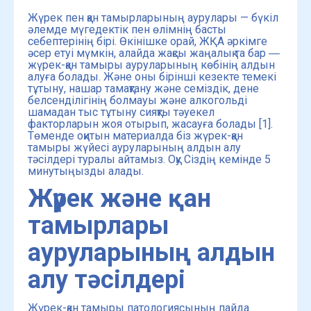
Жүрек пен қан тамырларының аурулары — бүкіл
әлемде мүгедектік пен өлімнің басты
себептерінің бірі. Өкінішке орай, ЖҚА әркімге
әсер етуі мүмкін, алайда жақсы жаңалық та бар ―
жүрек-қан тамыры ауруларының көбінің алдын
алуға болады. Және оны бірінші кезекте темекі
тұтыну, нашар тамақтану және семіздік, дене
белсенділігінің болмауы және алкогольді
шамадан тыс тұтыну сияқты тәуекел
факторларын жоя отырып, жасауға болады [1].
Төменде оқитын материалда біз жүрек-қан
тамыры жүйесі ауруларының алдын алу
тәсілдері туралы айтамыз. Оқу Сіздің кемінде 5
минутыңызды алады.
Жүрек және қан
тамырлары
ауруларының алдын
алу тәсілдері
Жүрек-қан тамыры патологиясының пайда