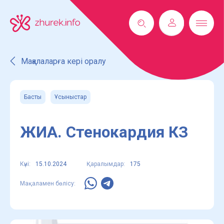
Мақалаларға кері оралу
Басты
Ұсыныстар
ЖИА. Стенокардия КЗ
Күні:
15.10.2024
Қаралымдар:
175
Мақаламен бөлісу: