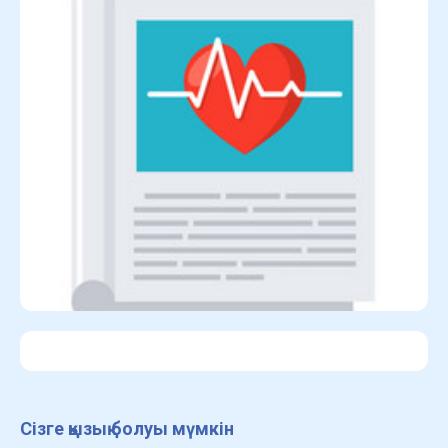
Сізге қызық болуы мүмкін