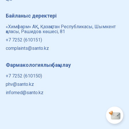
Байланыс деректері
«Химфарм» АҚ, Қазақстан Республикасы, Шымкент
қаласы, Рашидов көшесі, 81
+7 7252 (610151)
complaints@santo.kz
Фармакологиялық бақылау
+7 7252 (610150)
phv@santo.kz
infomed@santo.kz