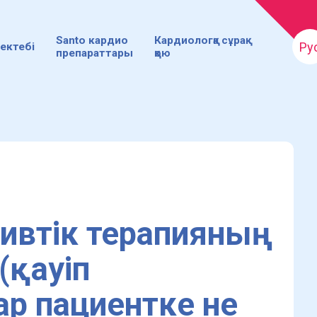
Santo кардио
Кардиологқа сұрақ
Ру
ектебі
препараттары
қою
ивтік терапияның
(қауіп
р пациентке не