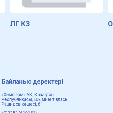
ЛГ КЗ
О
Байланыс деректері
«Химфарм» АҚ, Қазақстан
Республикасы, Шымкент қаласы,
Рашидов көшесі, 81
+7 7252 (610151)