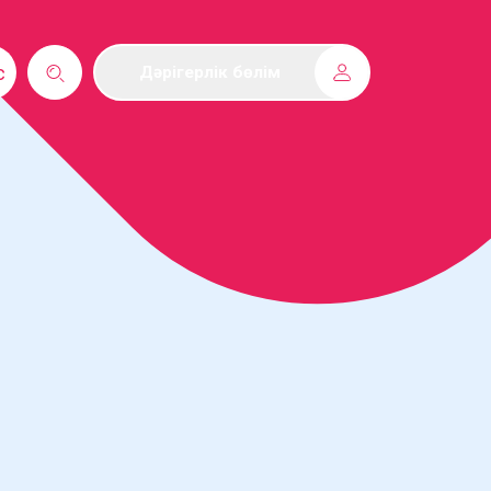
с
Дәрігерлік бөлім