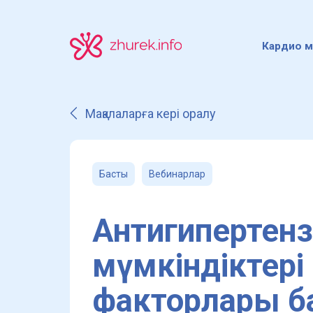
Кардио м
Мақалаларға кері оралу
Басты
Вебинарлар
Антигипертенз
мүмкіндіктері 
факторлары ба