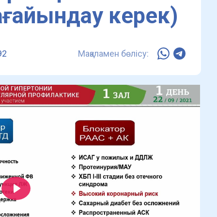
ағайындау керек)
92
Мақаламен бөлісу:
Play