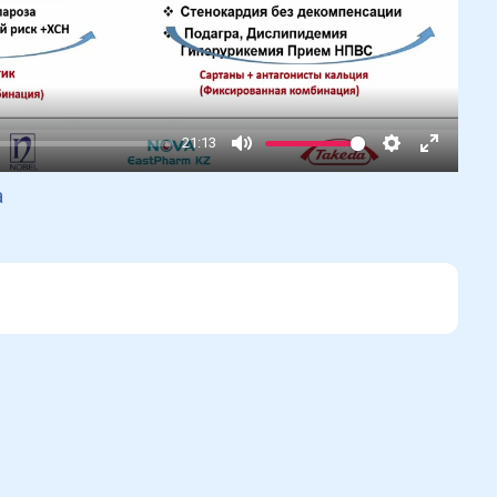
21:13
Mute
Settings
Enter
а
fullscr