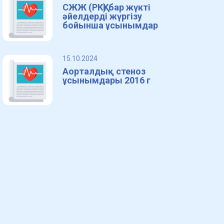
СЖЖ (РКҚ) бар жүкті
әйелдерді жүргізу
бойынша ұсынымдар
15.10.2024
Аорталдық стеноз
ұсынымдары 2016 г