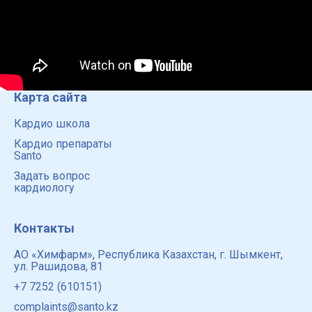
Карта сайта
Кардио школа
Кардио препараты
Santo
Задать вопрос
кардиологу
Контакты
АО «Химфарм», Республика Казахстан, г. Шымкент,
ул. Рашидова, 81
+7 7252 (610151)
complaints@santo.kz