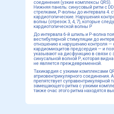
соединения (узкие комплексы QRS).
Нижняя панель: синусовый ритм с D
стрелками, Р-волны до интервала 4.
кардиотопические. Нарушения контр
волны (отрезок 3, 4, 7), которые сле
кардиотопической волны Р
До интервала 6-й шпиль и Р-волна п
вестибулярной стимуляции до интерва
отношению к нарушению контроля —
кардиомиоцитов предсердия — и поэ
указывают на дисфункцию в связи с э
синусальной волной Р, которая видна 
не является преждевременной.
Тахикардия с узкими комплексами QR
атриовентрикулярного соединения. Ат
препятствует суправентрикулярной т
замещающего ритма с узкими комплек
также очас этого ритма находятся вы