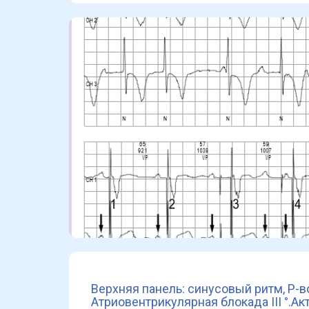
Верхняя панель: синусовый ритм, P-
Атриовентрикулярная блокада III °.А