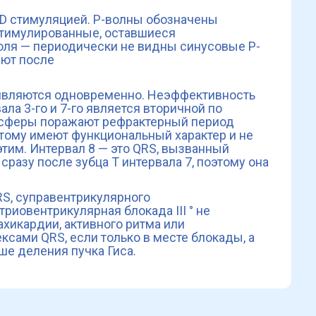
DD стимуляцией. Р-волны обозначены
 стимулированные, оставшиеся
оля — периодически не видны синусовые Р-
дуют после
оявляются одновременно. Неэффективность
ла 3-го и 7-го является вторичной по
 сферы поражают рефрактерный период
тому имеют функциональный характер и не
тим. Интервал 8 — это QRS, вызванный
сразу после зубца Т интервала 7, поэтому она
S, суправентрикулярного
риовентрикулярная блокада III ° не
ахикардии, активного ритма или
сами QRS, если только в месте блокады, а
ше деления пучка Гиса.