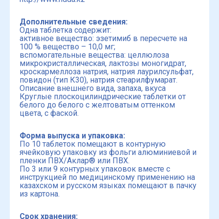
Дополнительные сведения:
Одна таблетка содержит:
активное вещество: эзетимиб в пересчете на
100 % вещество – 10,0 мг;
вспомогательные вещества: целлюлоза
микрокристаллическая, лактозы моногидрат,
кроскармеллоза натрия, натрия лаурилсульфат,
повидон (тип К30), натрия стеарилфумарат.
Описание внешнего вида, запаха, вкуса
Круглые плоскоцилиндрические таблетки от
белого до белого с желтоватым оттенком
цвета, с фаской.
Форма выпуска и упаковка:
По 10 таблеток помещают в контурную
ячейковую упаковку из фольги алюминиевой и
пленки ПВХ/Аклар® или ПВХ.
По 3 или 9 контурных упаковок вместе с
инструкцией по медицинскому применению на
казахском и русском языках помещают в пачку
из картона.
Срок хранения: