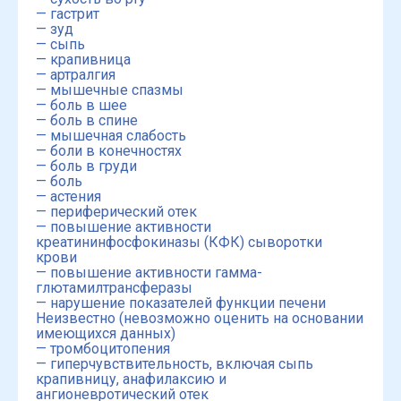
— гастрит
— зуд
— сыпь
— крапивница
— артралгия
— мышечные спазмы
— боль в шее
— боль в спине
— мышечная слабость
— боли в конечностях
— боль в груди
— боль
— астения
— периферический отек
— повышение активности
креатининфосфокиназы (КФК) сыворотки
крови
— повышение активности гамма-
глютамилтрансферазы
— нарушение показателей функции печени
Неизвестно (невозможно оценить на основании
имеющихся данных)
— тромбоцитопения
— гиперчувствительность, включая сыпь
крапивницу, анафилаксию и
ангионевротический отек