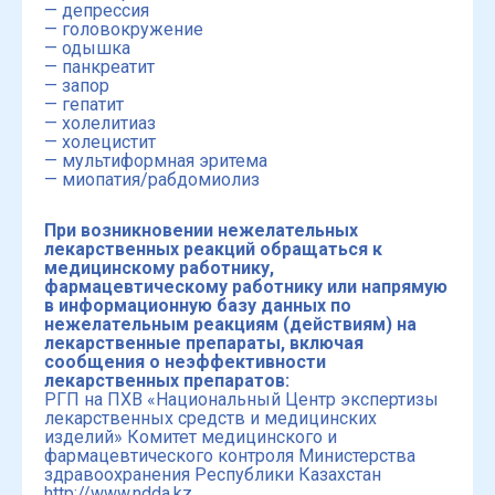
— депрессия
— головокружение
— одышка
— панкреатит
— запор
— гепатит
— холелитиаз
— холецистит
— мультиформная эритема
— миопатия/рабдомиолиз
При возникновении нежелательных
лекарственных реакций обращаться к
медицинскому работнику,
фармацевтическому работнику или напрямую
в информационную базу данных по
нежелательным реакциям (действиям) на
лекарственные препараты, включая
сообщения о неэффективности
лекарственных препаратов:
РГП на ПХВ «Национальный Центр экспертизы
лекарственных средств и медицинских
изделий» Комитет медицинского и
фармацевтического контроля Министерства
здравоохранения Республики Казахстан
http://www.ndda.kz