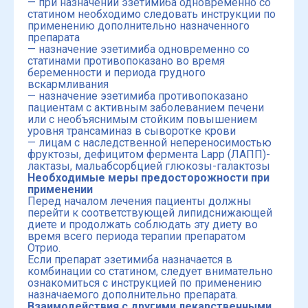
— при назначении эзетимиба одновременно со
статином необходимо следовать инструкции по
применению дополнительно назначенного
препарата
— назначение эзетимиба одновременно со
статинами противопоказано во время
беременности и периода грудного
вскармливания
— назначение эзетимиба противопоказано
пациентам с активным заболеванием печени
или с необъяснимым стойким повышением
уровня трансаминаз в сыворотке крови
— лицам с наследственной непереносимостью
фруктозы, дефицитом фермента Lapp (ЛАПП)-
лактазы, мальабсорбцией глюкозы-галактозы
Необходимые меры предосторожности при
применении
Перед началом лечения пациенты должны
перейти к соответствующей липидснижающей
диете и продолжать соблюдать эту диету во
время всего периода терапии препаратом
Отрио.
Если препарат эзетимиба назначается в
комбинации со статином, следует внимательно
ознакомиться с инструкцией по применению
назначаемого дополнительно препарата.
Взаимодействия с другими лекарственными