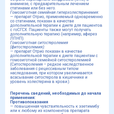
анамнезе, с предварительным лечением
статинами или без него.
Гомозиготная семейная гиперхолестеринемия:
— препарат Отрио, применяемый одновременно
со статинами, показан в качестве
дополнительной терапии к диете для пациентов
с гоСГСХ. Пациенты также могут получать
дополнительную терапию (например, аферез
ЛПНП).
Гомозиготная ситостеролемия
(фитостеролемия):
— препарат Отрио показан в качестве
дополнительной терапии к диете пациентам с
гомозиготной семейной ситостеролемией
(Ситостеролемия – редкое наследственное
заболевания с рецессивным типом
наследования, при котором увеличивается
всасывание ситостерола в кишечнике и
уровень холестерина в крови.).
Перечень сведений, необходимых до начала
применения:
Противопоказания
— повышенная чувствительность к эзетимибу
или к любому из компонентов препарата