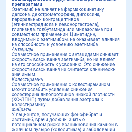
препаратами
Эзетимиб не влияет на фармакокинетику
дапсона, декстрометорфана, дигоксина,
пероральных контрацептивов
(этинилэстрадиола и левоноргестрела),
глипизида, толбутамида или мидазолама при
совместном применении. Циметидин,
вводимый с эзетимибом, не оказывает влияния
на способность к усвоению эзетимиба.
Антациды
Совместное применение с антацидами снижает
скорость всасывания эзетимиба, но не влияет
на его способность к усвоению. Это снижение
скорости всасывания не считается клинически
значимым.
Колестирамин
Совместное применение с колестирамином
может ослабить усиление снижения
холестерина липопротеинов низкой плотности
(ХС-ЛПНП) путем добавления эзетрола к
колестирамину.
Фибраты
У пациентов, получающих фенофибрат и
эзетимиб, врачи должны знать о
потенциальном риске возникновения камней в
желчном пузыре (холелитиаза) и заболеваний