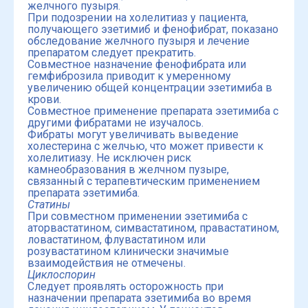
желчного пузыря.
При подозрении на холелитиаз у пациента,
получающего эзетимиб и фенофибрат, показано
обследование желчного пузыря и лечение
препаратом следует прекратить.
Совместное назначение фенофибрата или
гемфиброзила приводит к умеренному
увеличению общей концентрации эзетимиба в
крови.
Совместное применение препарата эзетимиба с
другими фибратами не изучалось.
Фибраты могут увеличивать выведение
холестерина с желчью, что может привести к
холелитиазу. Не исключен риск
камнеобразования в желчном пузыре,
связанный с терапевтическим применением
препарата эзетимиба.
Статины
При совместном применении эзетимиба с
аторвастатином, симвастатином, правастатином,
ловастатином, флувастатином или
розувастатином клинически значимые
взаимодействия не отмечены.
Циклоспорин
Следует проявлять осторожность при
назначении препарата эзетимиба во время