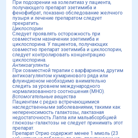
При подозрении на холелитиаз у пациента,
получающего препарат эзетимиба и
фенофибрат, показано обследование желчного
пузыря и лечение препаратом следует
прекратить.
Циклоспорин
Следует проявлять осторожность при
совместном назначении эзетимиба и
циклоспорина. У пациентов, получающих
совместно препарат эзетимиба и циклоспорин,
следует контролировать концентрацию
циклоспорина.
Антикоагулянты
При совместной терапии с варфарином, другим
антикоагулянтом кумаринового ряда или
флуиндионом необходимо внимательно
следить за уровнем международного
нормализованного соотношения (МНО).
Вспомогательные вещества
Пациентам с редко встречающимися
наследственными заболеваниями, такими как
непереносимость галактозы, лактазная
недостаточность Лаппа или мальабсорбцией
глюкозы-галактозы не следует принимать этот
препарат.
Препарат Отрио содержит менее 1 ммоль (23