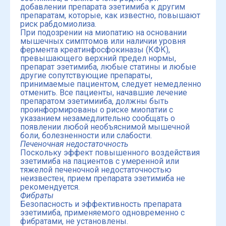
добавлении препарата эзетимиба к другим
препаратам, которые, как известно, повышают
риск рабдомиолиза.
При подозрении на миопатию на основании
мышечных симптомов или наличии уровня
фермента креатинфосфокиназы (КФК),
превышающего верхний предел нормы,
препарат эзетимиба, любые статины и любые
другие сопутствующие препараты,
принимаемые пациентом, следует немедленно
отменить. Все пациенты, начавшие лечение
препаратом эзетимииба, должны быть
проинформированы о риске миопатии с
указанием незамедлительно сообщать о
появлении любой необъяснимой мышечной
боли, болезненности или слабости.
Печеночная недостаточность
Поскольку эффект повышенного воздействия
эзетимиба на пациентов с умеренной или
тяжелой печеночной недостаточностью
неизвестен, прием препарата эзетимиба не
рекомендуется.
Фибраты
Безопасность и эффективность препарата
эзетимиба, применяемого одновременно с
фибратами, не установлены.