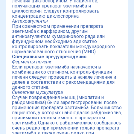
лечения циклоспорином. У пациентов,
получающих препарат эзетимиба и
циклоспорин, следует контролировать
концентрацию циклоспорина.
Антикоагулянты
При совместном применении препарата
эзетимиба с варфарином, другим
антикоагулянтом кумаринового ряда или
флуиндионом необходимо адекватно
контролировать показатели международного
нормализованного отношения (МНО).
Специальные предупреждения
Ферменты печени
Если препарат эзетимиба назначается в
комбинации со статином, контроль функции
печени следует проводить в начале лечения и
далее в соответствии с рекомендациями для
данного статина.
Скелетная мускулатура
Случаи повреждения мышц (миопатии и
рабдомиолиза) были зарегистрированы после
применения препарата эзетимиба. Большинство
пациентов, у которых наблюдался рабдомиолиз,
принимали статины вместе с препаратом
эзетимиба. Однако о рабдомиолизе сообщалось
очень редко при применении только препарата
эзетимиба, а также очень редко при