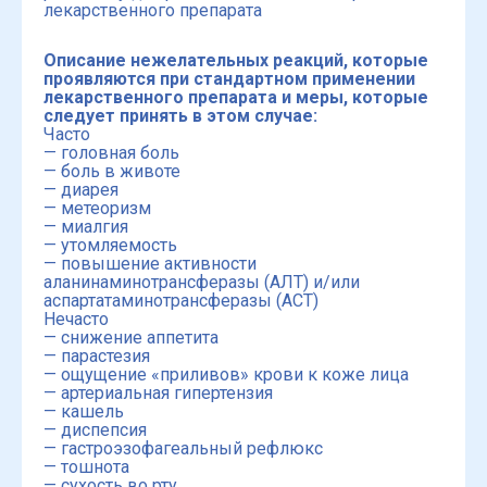
лекарственного препарата
Описание нежелательных реакций, которые
проявляются при стандартном применении
лекарственного препарата и меры, которые
следует принять в этом случае:
Часто
— головная боль
— боль в животе
— диарея
— метеоризм
— миалгия
— утомляемость
— повышение активности
аланинаминотрансферазы (АЛТ) и/или
аспартатаминотрансферазы (ACT)
Нечасто
— снижение аппетита
— парастезия
— ощущение «приливов» крови к коже лица
— артериальная гипертензия
— кашель
— диспепсия
— гастроэзофагеальный рефлюкс
— тошнота
— сухость во рту