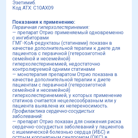
Эзетимиб.
Код АТХ: C10AX09
Показания к применению:
Первичная гиперхолестеринемия:
— препарат Отрио применяемый одновременно
с ингибиторами
ГМГ-КоА-редуктазы (статинами) показан в
качестве дополнительной терапии к диете для
пациентов с первичной (гетерозиготной
семейной и несемейной)
гиперхолестеринемией, недостаточно
контролируемой одними статинами
— монотерапия препаратом Отрио показана в
качестве дополнительной терапии к диете
пациентам с первичной (гетерозиготной
семейной и несемейной)
гиперхолестеринемией, у которых применение
статинов считается нецелесообразным или у
пациента выявлена их непереносимость.
Профилактика сердечно-сосудистых
заболеваний:
— препарат Отрио показан для снижения риска
сердечно-сосудистых заболеваний у пациентов
с ишемической болезнью сердца (ИБС) и
острым коронарным синдромом (ОКС) в