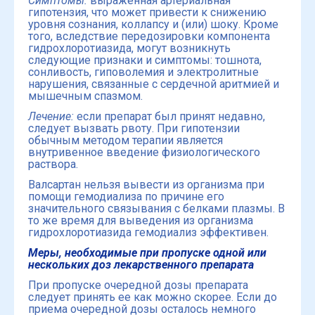
Симптомы
:
выраженная артериальная
гипотензия, что может привести к снижению
уровня сознания, коллапсу и (или) шоку. Кроме
того, вследствие передозировки компонента
гидрохлоротиазида, могут возникнуть
следующие признаки и симптомы: тошнота,
сонливость, гиповолемия и электролитные
нарушения, связанные с сердечной аритмией и
мышечным спазмом.
Лечение:
если препарат был принят недавно,
следует вызвать рвоту. При гипотензии
обычным методом терапии является
внутривенное введение физиологического
раствора.
Валсартан нельзя вывести из организма при
помощи гемодиализа по причине его
значительного связывания с белками плазмы. В
то же время для выведения из организма
гидрохлоротиазида гемодиализ эффективен.
Меры, необходимые при пропуске одной или
нескольких доз лекарственного препарата
При пропуске очередной дозы препарата
следует принять ее как можно скорее. Если до
приема очередной дозы осталось немного