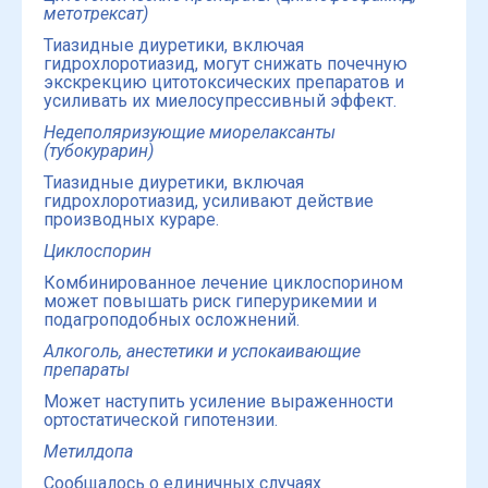
метотрексат)
Тиазидные диуретики, включая
гидрохлоротиазид, могут снижать почечную
экскрекцию цитотоксических препаратов и
усиливать их миелосупрессивный эффект.
Недеполяризующие миорелаксанты
(
тубокурарин)
Тиазидные диуретики, включая
гидрохлоротиазид, усиливают действие
производных кураре.
Циклоспорин
Комбинированное лечение циклоспорином
может повышать риск гиперурикемии и
подагроподобных осложнений.
Алкоголь, анестетики и успокаивающие
препараты
Moжет наступить усиление выраженности
ортостатической гипотензии.
Метилдопа
Сообщалось о единичных случаях