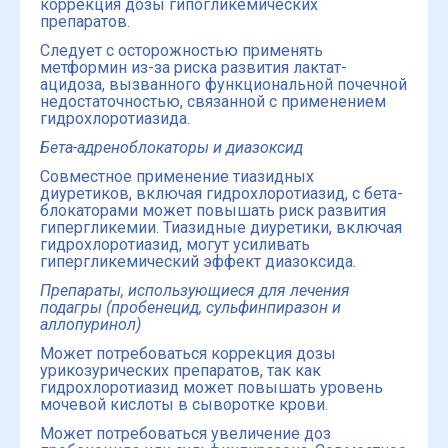
коррекция дозы гипогликемических
препаратов.
Следует с осторожностью применять
метформин из-за риска развития лактат-
ацидоза, вызванного функциональной почечной
недостаточностью, связанной с применением
гидрохлоротиазида.
Бета-адреноблокаторы и диазоксид
Совместное применение тиазидных
диуретиков, включая гидрохлоротиазид, с бета-
блокаторами может повышать риск развития
гипергликемии. Тиазидные диуретики, включая
гидрохлоротиазид, могут усиливать
гипергликемический эффект диазоксида.
Препараты, использующиеся для лечения
подагры (пробенецид, сульфинпиразон и
аллопуринол)
Может потребоваться коррекция дозы
урикозурических препаратов, так как
гидрохлоротиазид может повышать уровень
мочевой кислоты в сыворотке крови.
Может потребоваться увеличение доз