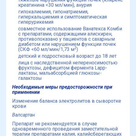
креатинина <30 мл/мин), анурия
гипокалиемия, гипонатриемия,
гиперкальциемия и симптоматическая
гиперурикемия
cовместное использование Ванатекса Комби
с препаратами, содержащими алискирен,
противопоказано у пациентов с сахарным
диабетом или нарушением функции почек
2
(СКФ <60 мл/мин/1,73 м
)
детский и подростковый возраст до 18 лет
лица с наследственной непереносимостью
фруктозы, дефицитом фермента Lapp-
лактазы, мальабсорбцией глюкозы-
галактозы
Необходимые меры предосторожности при
применении
Изменение баланса электролитов в сыворотке
крови
Валсартан
Препарат не рекомендуется в случае
одновременного проведения заместительной
терапии препаратами калия, калийсберегающих