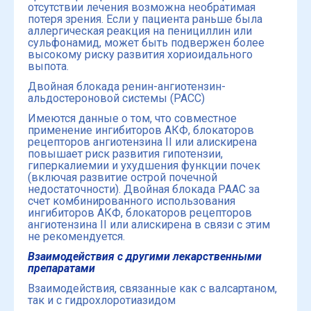
отсутствии лечения возможна необратимая
потеря зрения. Если у пациента раньше была
аллергическая реакция на пенициллин или
сульфонамид, может быть подвержен более
высокому риску развития хориоидального
выпота.
Двойная блокада ренин-ангиотензин-
альдостероновой системы (РАСС)
Имеются данные о том, что совместное
применение ингибиторов АКФ, блокаторов
рецепторов ангиотензина II или алискирена
повышает риск развития гипотензии,
гиперкалиемии и ухудшения функции почек
(включая развитие острой почечной
недостаточности). Двойная блокада РААС за
счет комбинированного использования
ингибиторов АКФ, блокаторов рецепторов
ангиотензина II или алискирена в связи с этим
не рекомендуется.
Взаимодействия с другими лекарственными
препаратами
Взаимодействия, связанные как с валсартаном,
так и с гидрохлоротиазидом