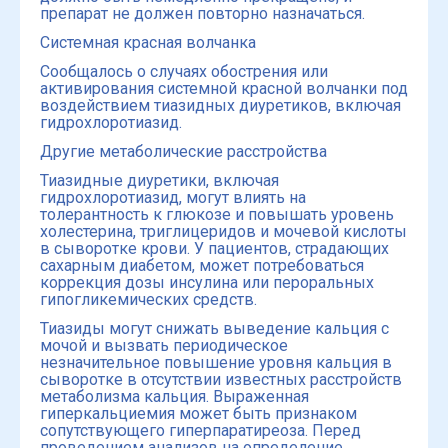
препарат не должен повторно назначаться.
Системная красная волчанка
Сообщалось о случаях обострения или
активирования системной красной волчанки под
воздействием тиазидных диуретиков, включая
гидрохлоротиазид.
Другие метаболические расстройства
Тиазидные диуретики, включая
гидрохлоротиазид, могут влиять на
толерантность к глюкозе и повышать уровень
холестерина, триглицеридов и мочевой кислоты
в сыворотке крови. У пациентов, страдающих
сахарным диабетом, может потребоваться
коррекция дозы инсулина или пероральных
гипогликемических средств.
Тиазиды могут снижать выведение кальция с
мочой и вызвать периодическое
незначительное повышение уровня кальция в
сыворотке в отсутствии известных расстройств
метаболизма кальция. Выраженная
гиперкальциемия может быть признаком
сопутствующего гиперпаратиреоза. Перед
проведением анализов на определение