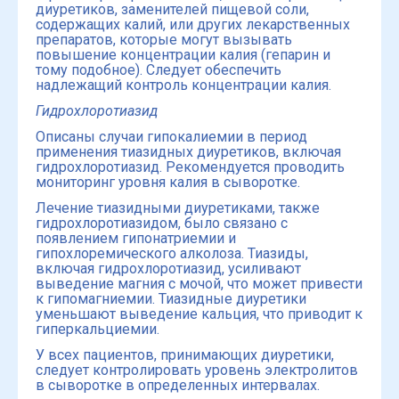
диуретиков, заменителей пищевой соли,
содержащих калий, или других лекарственных
препаратов, которые могут вызывать
повышение концентрации калия (гепарин и
тому подобное). Следует обеспечить
надлежащий контроль концентрации калия.
Гидрохлоротиазид
Описаны случаи гипокалиемии в период
применения тиазидных диуретиков, включая
гидрохлоротиазид. Рекомендуется проводить
мониторинг уровня калия в сыворотке.
Лечение тиазидными диуретиками, также
гидрохлоротиазидом, было связано с
появлением гипонатриемии и
гипохлоремического алколоза. Тиазиды,
включая гидрохлоротиазид, усиливают
выведение магния с мочой, что может привести
к гипомагниемии. Тиазидные диуретики
уменьшают выведение кальция, что приводит к
гиперкальциемии.
У всех пациентов, принимающих диуретики,
следует контролировать уровень электролитов
в сыворотке в определенных интервалах.