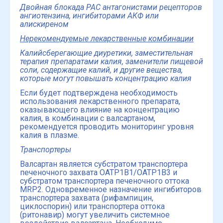
Двойная блокада РАС антагонистами рецепторов
ангиотензина, ингибиторами АКФ или
алискиреном
Нерекомендуемые лекарственные комбинации
Калийсберегающие диуретики, заместительная
терапия препаратами калия, заменители пищевой
соли, содержащие калий, и другие вещества,
которые могут повышать концентрацию калия
Если будет подтверждена необходимость
использования лекарственного препарата,
оказывающего влияние на концентрацию
калия, в комбинации с валсартаном,
рекомендуется проводить мониторинг уровня
калия в плазме.
Транспортеры
Валсартан является субстратом транспортера
печеночного захвата OATP1B1/OATP1B3 и
субстратом транспортера печеночного оттока
MRP2. Одновременное назначение ингибиторов
транспортера захвата (рифампицин,
циклоспорин) или транспортера оттока
(ритонавир) могут увеличить системное