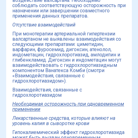
воздействие валсартана. Необходимо
соблюдать соответствующую осторожность при
назначении или завершении совместного
применения данных препаратов.
Отсутствие взаимодействий
При монотерапии артериальной гипертензии
валсартаном не выявлены взаимодействия со
следующими препаратами: циметидин,
варфарин, фуросемид, дигоксин, атенолол,
индометацин, гидрохлоротиазид, амлодипин и
глибенкламид. Дигоксин и индометацин могут
взаимодействовать с гидрохлоротиазидным
компонентом Ванатексa Комби (смотри
«Взаимодействия, связанные с
гидрохлоротиазидом»).
Взаимодействия, связанные с
гидрохлоротиазидом
Необходимая осторожность при одновременном
применении
Лекарственные средства, которые влияют на
уровень калия в сыворотке крови
Гипокалиемический эффект гидрохлоротиазида
может быть вызван одновременным