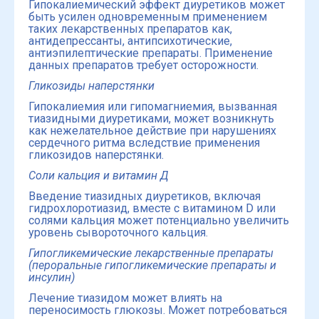
Гипокалиемический эффект диуретиков может
быть усилен одновременным применением
таких лекарственных препаратов как,
антидепрессанты, антипсихотические,
антиэпилептические препараты. Применение
данных препаратов требует осторожности.
Гликозиды наперстянки
Гипокалиемия или гипомагниемия, вызванная
тиазидными диуретиками, может возникнуть
как нежелательное действие при нарушениях
сердечного ритма вследствие применения
гликозидов наперстянки.
Соли кальция и витамин Д
Введение тиазидных диуретиков, включая
гидрохлоротиазид, вместе с витамином D или
солями кальция может потенциально увеличить
уровень сывороточного кальция.
Гипогликемические лекарственные препараты
(пероральные гипогликемические препараты и
инсулин)
Лечение тиазидом может влиять на
переносимость глюкозы. Может потребоваться