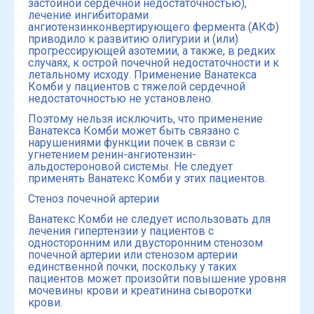
застойной сердечной недостаточностью),
лечение ингибиторами
ангиотензинконвертирующего фермента (АКФ)
приводило к развитию олигурии и (или)
прогрессирующей азотемии, а также, в редких
случаях, к острой почечной недостаточности и к
летальному исходу. Применение Ванатекса
Комби у пациентов с тяжелой сердечной
недостаточностью не установлено.
Поэтому нельзя исключить, что применение
Ванатекса Комби может быть связано с
нарушениями функции почек в связи с
угнетением ренин-ангиотензин-
альдостероновой системы. Не следует
применять Ванатекс Комби у этих пациентов.
Стеноз почечной артерии
Ванатекс Комби не следует использовать для
лечения гипертензии у пациентов с
односторонним или двусторонним стенозом
почечной артерии или стенозом артерии
единственной почки, поскольку у таких
пациентов может произойти повышение уровня
мочевины крови и креатинина сыворотки
крови.