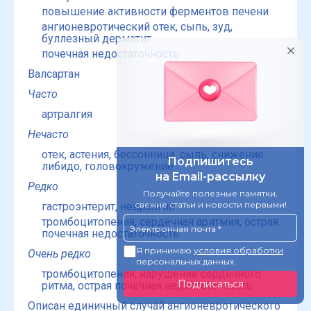
повышение активности ферментов печени
ангионевротический отек, сыпь, зуд,
буллезный дерматит
почечная недостаточность
Валсартан
Часто
артралгия
Нечасто
отек, астения, бессонница, сыпь, снижение
либидо, головокружение
Редко
гастроэнтерит, невралгия
тромбоцитопения, сердечная аритмия, острая
почечная недостаточность
Очень редко
тромбоцитопения, нарушение сердечного
ритма, острая почечная недостаточность
Описан единичный случай ангионевротического