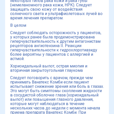
некоторых типов рака кожи и рака губы
(немеланомного рака кожи, НРК). Следует
защищать свою кожу от воздействия
солнечного света и ультрафиолетовых лучей во
время лечения препаратом.
В целом
Следует соблюдать осторожность у пациентов,
у которых ранее была продемонстрирована
гиперчувствительность к другим антагонистам
рецепторов ангиотензина II. Реакции
гиперчувствительности к гидрохлоротиазиду
более вероятны у пациентов с аллергией и
астмой.
Хориоидальный выпот, острая миопия и
вторичная закрытоугольная глаукома
Следует поговорить с врачом, прежде чем
принимать Ванатекс Комби если пациент
испытывает снижение зрения или боль в глазах.
Это могут быть симптомы скопления жидкости
в сосудистой оболочке глаза (хориоидальный
выпот) или повышения глазного давления,
которые могут наблюдаться в течение
нескольких часов до недели с момента начала
приема препарата Ванатекс Комби. При