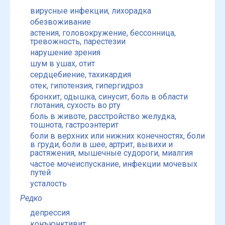
вирусные инфекции, лихорадка
обезвоживание
астения, головокружение, бессонница,
тревожность, парестезии
нарушение зрения
шум в ушах, отит
сердцебиение, тахикардия
отек, гипотензия, гипергидроз
бронхит, одышка, синусит, боль в области
глотания, сухость во рту
боль в животе, расстройство желудка,
тошнота, гастроэнтерит
боли в верхних или нижних конечностях, боли
в груди, боли в шее, артрит, вывихи и
растяжения, мышечные судороги, миалгия
частое мочеиспускание, инфекции мочевых
путей
усталость
Редко
депрессия
конъюнктивит