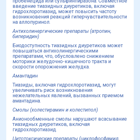
пробенецида или сульфинпиразона. Совместное
введение тиазидных диуретиков, включая
гидрохлоротиазид, может повысить частоту
возникновения реакций гиперчувствительности
на аллопуринол.
Антихолинергические препараты
(атропин,
биперидин)
Биодоступность тиазидных диуретиков может
повышаться антихолинергическими
препаратами, что, обусловлено снижением
моторики желудочно-кишечного тракта и
скорости опорожнения желудка.
Амантадин
Тиазиды, включая гидрохлоротиазид, могут
увеличивать риск возникновения
нежелательных явлений, вызванных приемом
амантадина.
Смолы (холестирамин и колестипол)
Анионообменные смолы нарушают всасывание
тиазидных диуретиков, включая
гидрохлоротиазид.
Цитотоксические препараты (
циклофосфамид,