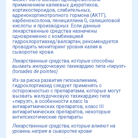
применением калиевых диуретиков,
кортикостероидов, слабительных,
адренокортикотропного гормона (АКТГ),
карбеноксолона, пенициллина G, салициловой
кислоты и производных. Если данные
лекарственные средства назначены
одновременно с комбинацией
гидрохлоротиазид/валсартан, рекомендуется
проводить мониторинг уровня калия в
сыворотке крови.
Лекарственные средства
, которые способны
вызвать желудочковую тахикардию типа «пируэт»
(
torsades
de
pointes
)
Из-за риска развития гипокалиемии,
гидрохлортиазид следует применять с
осторожностью с препаратами, которые могут
вызвать желудочковую тахикардию типа
«пируэт», в особенности класс Iа
антиаритмических препаратов, класс III
антиаритмических препаратов, некоторые
антипсихотические препараты.
Лекарственные средства, которые влияют на
уровень натрия в сыворотке крови