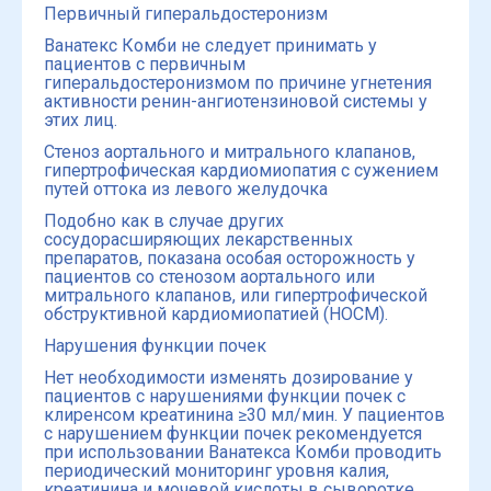
Первичный гиперальдостеронизм
Ванатекс Комби не следует принимать у
пациентов с первичным
гиперальдостеронизмом по причине угнетения
активности ренин-ангиотензиновой системы у
этих лиц.
Стеноз аортального и митрального клапанов,
гипертрофическая кардиомиопатия с сужением
путей оттока из левого желудочка
Подобно как в случае других
сосудорасширяющих лекарственных
препаратов, показана особая осторожность у
пациентов со стенозом аортального или
митрального клапанов, или гипертрофической
обструктивной кардиомиопатией (HOCM).
Нарушения функции почек
Нет необходимости изменять дозирование у
пациентов с нарушениями функции почек с
клиренсом креатинина ≥30 мл/мин. У пациентов
с нарушением функции почек рекомендуется
при использовании Ванатекса Комби проводить
периодический мониторинг уровня калия,
креатинина и мочевой кислоты в сыворотке