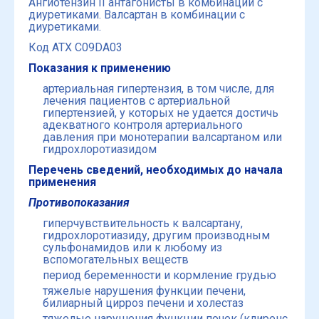
Ангиотензин II антагонисты в комбинации с
диуретиками. Валсартан в комбинации с
диуретиками.
Код ATХ C09DA03
Показания к применению
артериальная гипертензия, в том числе, для
лечения пациентов с артериальной
гипертензией, у которых не удается достичь
адекватного контроля артериального
давления при монотерапии валсартаном или
гидрохлоротиазидом
Перечень сведений, необходимых до начала
применения
Противопоказания
гиперчувствительность к валсартану,
гидрохлоротиазиду, другим производным
сульфонамидов или к любому из
вспомогательных веществ
период беременности и кормление грудью
тяжелые нарушения функции печени,
билиарный цирроз печени и холестаз
тяжелые нарушения функции почек (клиренс