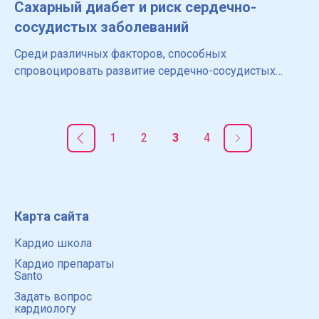
Сахарный диабет и риск сердечно-
сосудистых заболеваний
Среди различных факторов, способных
спровоцировать развитие сердечно-сосудистых
заболеваний, особо необходимо выделить сахарный
диабет. При этом риск ССЗ возникает независимо от
возраста пациента – пр
1
2
3
4
Карта сайта
Кардио школа
Кардио препараты
Santo
Задать вопрос
кардиологу