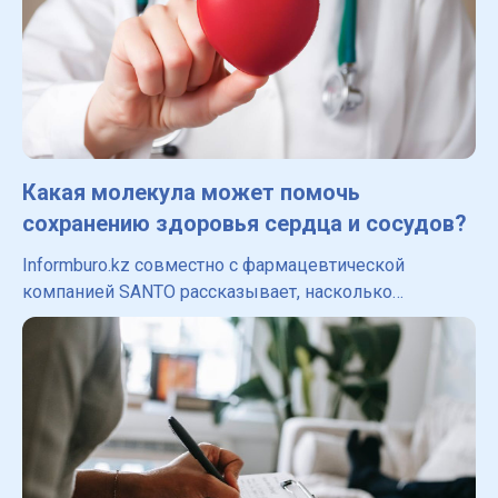
Какая молекула может помочь
сохранению здоровья сердца и сосудов?
Informburo.kz совместно с фармацевтической
компанией SANTO рассказывает, насколько
молекула способна предотвратить фатальное
развитие заболеваний. Какая молекула помогает в
лечении и профилактике серд