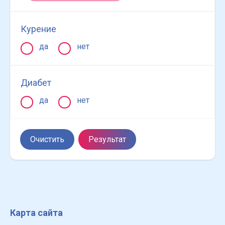
Курение
да
нет
Диабет
да
нет
Очистить
Результат
Карта сайта