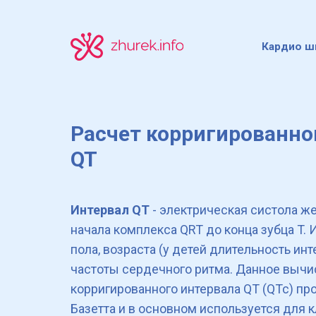
Кардио ш
Расчет корригированно
QT
Интервал QT
- электрическая систола ж
начала комплекса QRT до конца зубца T. 
пола, возраста (у детей длительность ин
частоты сердечного ритма. Данное выч
корригированного интервала QT (QTc) пр
Базетта и в основном используется для 