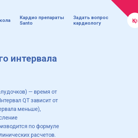
Кардио препараты
Задать вопрос
Қаз
кола
Santo
кардиологу
го интервала
елудочков) — время от
Интервал QT зависит от
тервала меньше),
исление
оизводится по формуле
клинических расчетов.