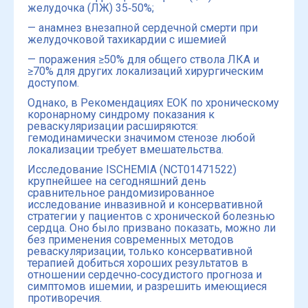
желудочка (ЛЖ) 35‑50%;
— анамнез внезапной сердечной смерти при
желудочковой тахикардии с ишемией
— поражения ≥50% для общего ствола ЛКА и
≥70% для других локализаций хирургическим
доступом.
Однако, в Рекомендациях ЕОК по хроническому
коронарному синдрому показания к
реваскуляризации расширяются:
гемодинамически значимом стенозе любой
локализации требует вмешательства.
Исследование ISCHEMIA (NCT01471522)
крупнейшее на сегодняшний день
сравнительное рандомизированное
исследование инвазивной и консервативной
стратегии у пациентов с хронической болезнью
сердца. Оно было призвано показать, можно ли
без применения современных методов
реваскуляризации, только консервативной
терапией добиться хороших результатов в
отношении сердечно‑сосудистого прогноза и
симптомов ишемии, и разрешить имеющиеся
противоречия.