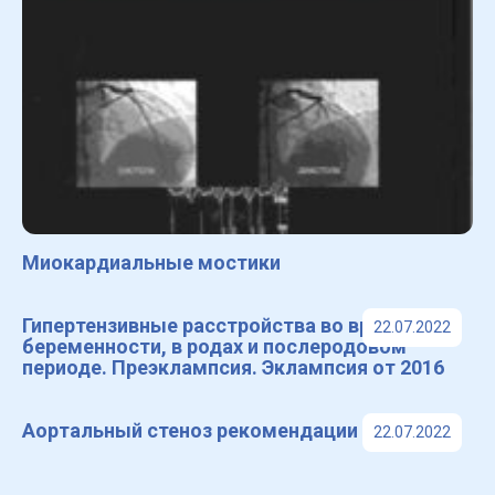
Миокардиальные мостики
Гипертензивные расстройства во время
22.07.2022
беременности, в родах и послеродовом
периоде. Преэклампсия. Эклампсия от 2016
Аортальный стеноз рекомендации 2016 г
22.07.2022