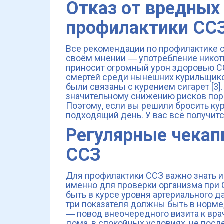
Отказ от вредных
профилактики СС
Все рекомендации по профилактике 
своём мнении ― употребление никоти
приносит огромный урон здоровью ССЗ
смертей среди нынешних курильщико
были связаны с курением сигарет [3].
значительному снижению рисков пор
Поэтому, если вы решили бросить кур
подходящий день. У вас всё получитс
Регулярные чекап
ССЗ
Для профилактики ССЗ важно знать и
именно для проверки организма при
быть в курсе уровня артериального да
три показателя должны быть в норме,
― повод внеочередного визита к вра
дома, в спокойных условиях, не посл