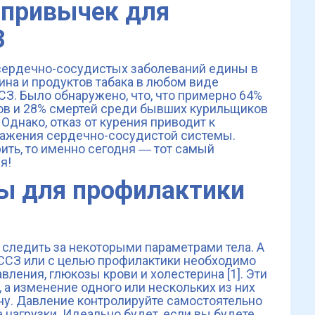
 привычек для
З
сердечно-сосудистых заболеваний едины в
на и продуктов табака в любом виде
. Было обнаружено, что, что примерно 64% ​​
в и 28% смертей среди бывших курильщиков
 Однако, отказ от курения приводит к
ажения сердечно-сосудистой системы.
ить, то именно сегодня ― тот самый
я!
ы для профилактики
 следить за некоторыми параметрами тела. А
 ССЗ или с целью профилактики необходимо
вления, глюкозы крови и холестерина [1]. Эти
 а изменение одного или нескольких из них
чу. Давление контролируйте самостоятельно
е нагрузки. Идеально будет, если вы будете