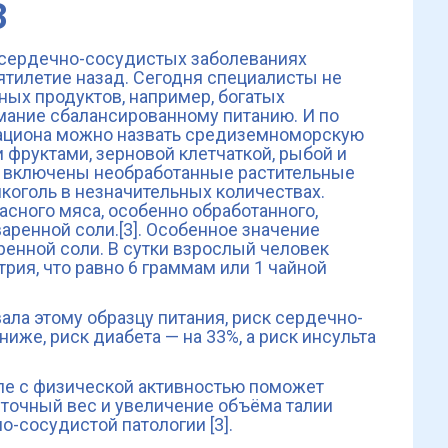
З
 сердечно-сосудистых заболеваниях
сятилетие назад. Сегодня специалисты не
ных продуктов, например, богатых
мание сбалансированному питанию. И по
ациона можно назвать средиземноморскую
и фруктами, зерновой клетчаткой, рыбой и
ть включены необработанные растительные
коголь в незначительных количествах.
асного мяса, особенно обработанного,
варенной соли.[3]. Особенное значение
енной соли. В сутки взрослый человек
трия, что равно 6 граммам или 1 чайной
ала этому образцу питания, риск сердечно-
иже, риск диабета — на 33%, а риск инсульта
пе с физической активностью поможет
ыточный вес и увеличение объёма талии
-сосудистой патологии [3].