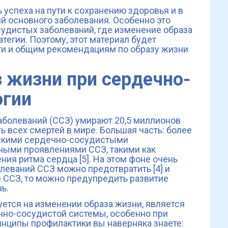
успеха на пути к сохранению здоровья и в
 основного заболевания. Особенно это
удистых заболеваний, где изменение образа
атегии. Поэтому, этот материал будет
ти и общим рекомендациям по образу жизни
 жизни при сердечно-
огии
аболеваний (ССЗ) умирают 20,5 миллионов
еть всех смертей в мире. Большая часть: более
ческими сердечно-сосудистыми
ными проявлениями ССЗ, такими как
ия ритма сердца [5]. На этом фоне очень
олеваний ССЗ можно предотвратить [4] и
 ССЗ, то можно предупредить развитие
ь.
уется на изменении образа жизни, является
чно-сосудистой системы, особенно при
инципы профилактики вы наверняка знаете: