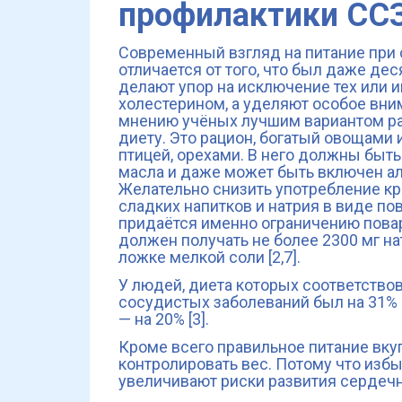
профилактики СС
Современный взгляд на питание при
отличается от того, что был даже де
делают упор на исключение тех или и
холестерином, а уделяют особое вни
мнению учёных лучшим вариантом р
диету. Это рацион, богатый овощами 
птицей, орехами. В него должны бы
масла и даже может быть включен ал
Желательно снизить употребление кр
сладких напитков и натрия в виде по
придаётся именно ограничению повар
должен получать не более 2300 мг на
ложке мелкой соли [2,7].
У людей, диета которых соответствов
сосудистых заболеваний был на 31% н
— на 20% [3].
Кроме всего правильное питание вку
контролировать вес. Потому что изб
увеличивают риски развития сердечно