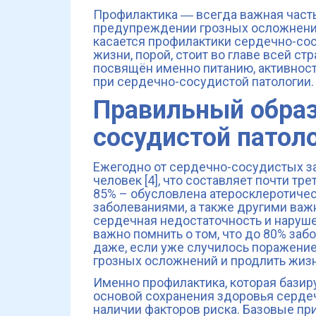
Профилактика ― всегда важная часть 
предупреждении грозных осложнений
касается профилактики сердечно-сос
жизни, порой, стоит во главе всей стр
посвящён именно питанию, активнос
при сердечно-сосудистой патологии.
Правильный образ
сосудистой патол
Ежегодно от сердечно-сосудистых з
человек [4], что составляет почти тр
85% – обусловлена ​​атеросклероти
заболеваниями, а также другими важ
сердечная недостаточность и нарушен
важно помнить о том, что до 80% заб
даже, если уже случилось поражение
грозных осложнений и продлить жизн
Именно профилактика, которая базир
основой сохранения здоровья серде
наличии факторов риска. Базовые пр