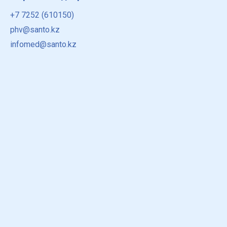
+7 7252 (610150)
phv@santo.kz
infomed@santo.kz