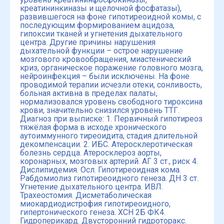
креатининкиназы и щелочной фосфатазы),
развившегося на фоне гипотиреоидной комы, с
последующим формированием ацидоза,
гипоксии тканей и угнетения дыхательного
центра. Другие причины нарушения
дыхательной функции – острое нарушение
мозгового кровообращения, миастенический
криз, органическое поражение головного мозга,
нейроинфекция – были исключены. На фоне
проводимой терапии исчезли отеки, сонливость,
больная активна в пределах палаты,
нормализовался уровень свободного тироксина
крови, значительно снизился уровень ТТГ.
Диагноз при выписке: 1. Первичный гипотиреоз
тяжёлая форма в исходе хронического
аутоиммунного тиреоидита, стадия длительной
декомпенсации. 2. ИБС. Атеросклеротическая
болезнь сердца. Атеросклероз аорты,
коронарных, мозговых артерий. АГ 3 ст., риск 4.
Дислипидемия. Осл. Гипотиреоидная кома.
Рабдомиолиз гипотиреоидного генеза. ДН 3 ст.
Угнетение дыхательного центра. ИВЛ.
Трахеостомия. Дисметаболическая
миокардиодистрофия гипотиреоидного,
гипертонического генеза. ХСН 2Б ФК4.
Гидроперикард. Двусторонний гидроторакс.