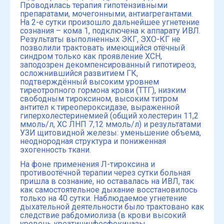
Проводилась терапия гипотензивными
препаратами, мочегонными, антиагрегантами.
На 2-е сутки произошло дальнейшее угнетение
сознания – кома 1, подключена к аппарату ИВЛ.
Результаты выполненных ЭКГ, ЭХО-КГ не
позволили трактовать имеющийся отёчный
синдром только как проявление ХСН,
заподозрен декомпенсированный гипотиреоз,
осложнившийся развитием ГК,
подтверждённый высоким уровнем
тиреотропного гормона крови (ТТГ), низким
свободным тироксином, высоким титром
антител к тиреопероксидазе, выраженной
гиперхолестеринемией (общий холестерин 11,2
ммоль/л, ХС ЛНП 7,12 ммоль/л) и результатами
УЗИ щитовидной железы: уменьшение объема,
неоднородная структура и пониженная
эхогенность ткани.
На фоне применения Л-тироксина и
противоотёчной терапии через сутки больная
пришла в сознание, но оставалась на ИВЛ, так
как самостоятельное дыхание восстановилось
только на 40 сутки. Наблюдаемое угнетение
дыхательной деятельности было трактовано как
следствие рабдомиолиза (в крови высокий
уровень креатининфосфокиназы,