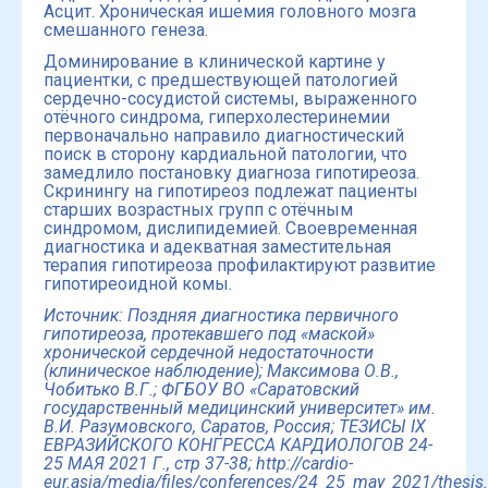
Асцит. Хроническая ишемия головного мозга
смешанного генеза.
Доминирование в клинической картине у
пациентки, с предшествующей патологией
сердечно-сосудистой системы, выраженного
отёчного синдрома, гиперхолестеринемии
первоначально направило диагностический
поиск в сторону кардиальной патологии, что
замедлило постановку диагноза гипотиреоза.
Скринингу на гипотиреоз подлежат пациенты
старших возрастных групп с отёчным
синдромом, дислипидемией. Своевременная
диагностика и адекватная заместительная
терапия гипотиреоза профилактируют развитие
гипотиреоидной комы.
Источник: Поздняя диагностика первичного
гипотиреоза, протекавшего под «маской»
хронической сердечной недостаточности
(клиническое наблюдение); Максимова О.В.,
Чобитько В.Г.; ФГБОУ ВО «Саратовский
государственный медицинский университет» им.
В.И. Разумовского, Саратов, Россия; ТЕЗИСЫ IX
ЕВРАЗИЙСКОГО КОНГРЕССА КАРДИОЛОГОВ 24-
25 МАЯ 2021 Г., стр 37-38;
http://cardio-
eur.asia/media/files/conferences/24_25_may_2021/thesis