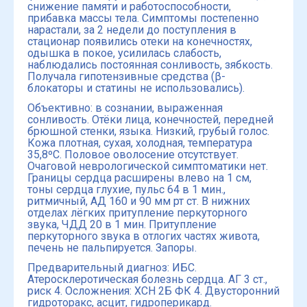
снижение памяти и работоспособности,
прибавка массы тела. Симптомы постепенно
нарастали, за 2 недели до поступления в
стационар появились отеки на конечностях,
одышка в покое, усилилась слабость,
наблюдались постоянная сонливость, зябкость.
Получала гипотензивные средства (β-
блокаторы и статины не использовались).
Объективно: в сознании, выраженная
сонливость. Отёки лица, конечностей, передней
брюшной стенки, языка. Низкий, грубый голос.
Кожа плотная, сухая, холодная, температура
35,8ºС. Половое оволосение отсутствует.
Очаговой неврологической симптоматики нет.
Границы сердца расширены влево на 1 см,
тоны сердца глухие, пульс 64 в 1 мин.,
ритмичный, АД 160 и 90 мм рт ст. В нижних
отделах лёгких притупление перкуторного
звука, ЧДД 20 в 1 мин. Притупление
перкуторного звука в отлогих частях живота,
печень не пальпируется. Запоры.
Предварительный диагноз: ИБС.
Атеросклеротическая болезнь сердца. АГ 3 ст.,
риск 4. Осложнения: ХСН 2Б ФК 4. Двусторонний
гидроторакс, асцит, гидроперикард.