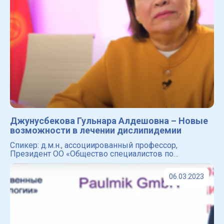
Джунусбекова Гульнара Алдешовна – Новые
возможности в лечении дислипидемии
Спикер: д.м.н., ассоциированный профессор,
Президент ОО «Общество специалистов по
артериальной гипертонии и кардиоваскулярной
профилактике», заведующая кафедрой кардиологии
06.03.2023
Казахского медици