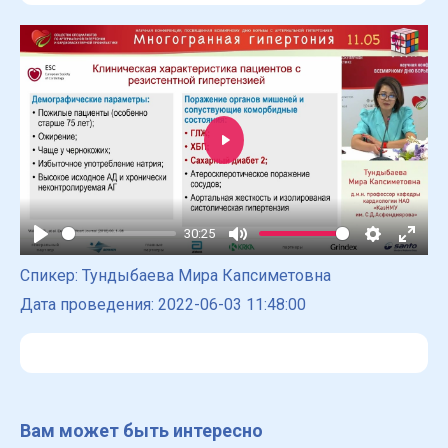
Play
30:25
Play
Mute
Settings
Enter
Спикер: Тундыбаева Мира Капсиметовна
fulls
Дата проведения: 2022-06-03 11:48:00
Вам может быть интересно