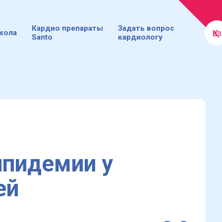
Кардио препараты
Задать вопрос
Қаз
кола
Santo
кардиологу
ипидемии у
ей