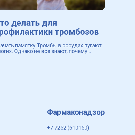
то делать для
рофилактики тромбозов
ачать памятку Тромбы в сосудах пугают
огих. Однако не все знают, почему
звиваются тромбозы, какие существуют
кторы риска и какие есть способы для
едотвращения возникновения тромбов в
судах
Фармаконадзор
+7 7252 (610150)