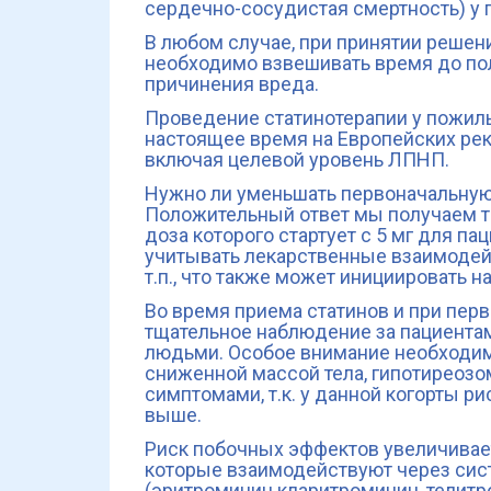
сердечно-сосудистая смертность) у п
В любом случае, при принятии решени
необходимо взвешивать время до пол
причинения вреда.
Проведение статинотерапии у пожил
настоящее время на Европейских ре
включая целевой уровень ЛПНП.
Нужно ли уменьшать первоначальную 
Положительный ответ мы получаем то
доза которого стартует с 5 мг для па
учитывать лекарственные взаимодей
т.п., что также может инициировать н
Во время приема статинов и при пер
тщательное наблюдение за пациента
людьми. Особое внимание необходим
сниженной массой тела, гипотирео
симптомами, т.к. у данной когорты 
выше.
Риск побочных эффектов увеличивае
которые взаимодействуют через сис
(эритромицин кларитромицин, телитро