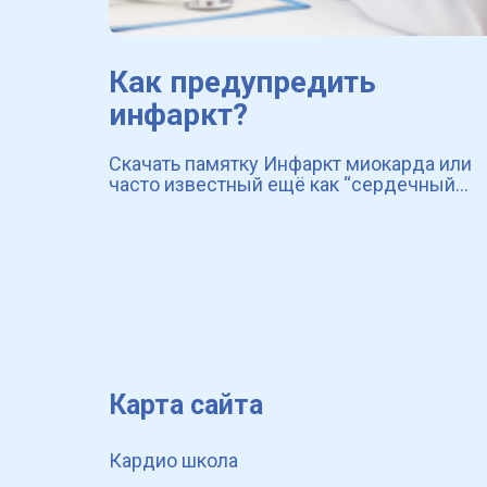
Как предупредить
инфаркт?
Скачать памятку Инфаркт миокарда или
часто известный ещё как “сердечный
приступ” ― очень опасное заболевание
сердечно-сосудистой системы. Именно
инфаркт входит в ведущие причины сме
во всём мире [4
Карта сайта
Кардио школа