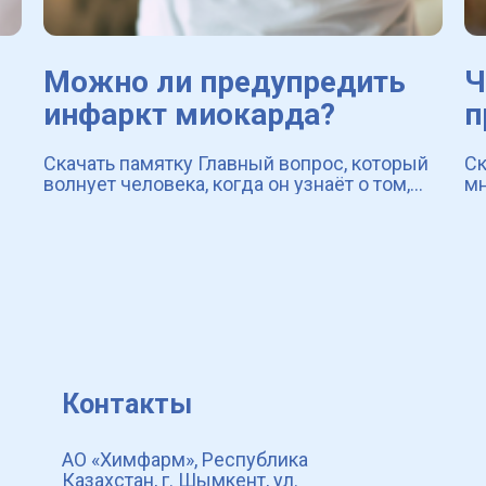
Можно ли предупредить
Ч
инфаркт миокарда?
п
Скачать памятку Главный вопрос, который
Ск
волнует человека, когда он узнаёт о том,
мн
что такое инфаркт миокарда ― можно ли
ра
избежать инфаркта и как это сделать?
фа
рти
Забегая вперёд мы хотим успокоить вас ―
пр
проф
со
Контакты
АО «Химфарм», Республика
Казахстан, г. Шымкент, ул.