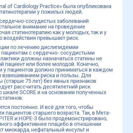
al of Cardiology Practice» была опубликована
статинотерапии у пожилых людей.
к сердечно-сосудистых заболеваний
истальное внимание на проведение
ая статинотерапию как у молодых, так и у
го воздействия превышает риск.
ации по лечению дислипидемии
м пациентам с сердечно- сосудистыми
лактики должны назначаться статины не
ой пациент или более молодой. Конечно,
и у пациентов должно приниматься в каждом
о взвешиванием риска и пользы. Для
 (старше 75 лет) без явных признаков
дует рассчитать десятилетний риск
 шкале SCORE и на основании полученных
статинов.
ся постоянно. И всё для того, чтобы
и пациентов старшего возраста. Так, в Мета-
PITER и HOPE-3 было продемонстрировано,
много эффективнее плацебо в отношении
т миокарда, нефатальный инсульт и