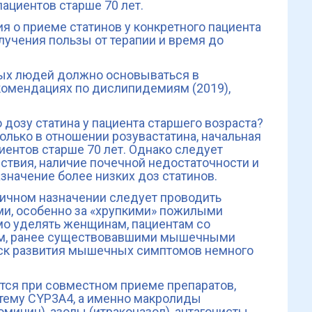
ациентов старше 70 лет.
я о приеме статинов у конкретного пациента
учения пользы от терапии и время до
ых людей должно основываться в
комендациях по дислипидемиям (2019),
дозу статина у пациента старшего возраста?
лько в отношении розувастатина, начальная
циентов старше 70 лет. Однако следует
ствия, наличие почечной недостаточности и
азначение более низких доз статинов.
вичном назначении следует проводить
ми, особенно за «хрупкими» пожилыми
о уделять женщинам, пациентам со
зом, ранее существовавшими мышечными
риск развития мышечных симптомов немного
тся при совместном приеме препаратов,
тему CYP3A4, а именно макролиды
мицин), азолы (итраконазол), антагонисты