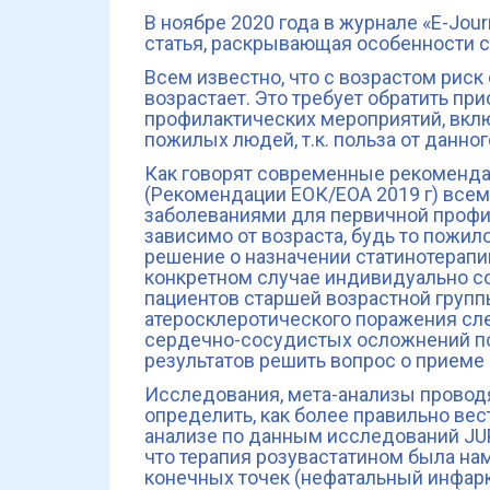
В ноябре 2020 года в журнале «E-Journ
статья, раскрывающая особенности 
Всем известно, что с возрастом рис
возрастает. Это требует обратить пр
профилактических мероприятий, включ
пожилых людей, т.к. польза от данно
Как говорят современные рекоменд
(Рекомендации ЕОК/ЕОА 2019 г) все
заболеваниями для первичной профи
зависимо от возраста, будь то пожил
решение о назначении статинотерапи
конкретном случае индивидуально с
пациентов старшей возрастной группы
атеросклеротического поражения сле
сердечно-сосудистых осложнений по
результатов решить вопрос о приеме 
Исследования, мета-анализы проводят
определить, как более правильно вест
анализе по данным исследований JU
что терапия розувастатином была на
конечных точек (нефатальный инфарк