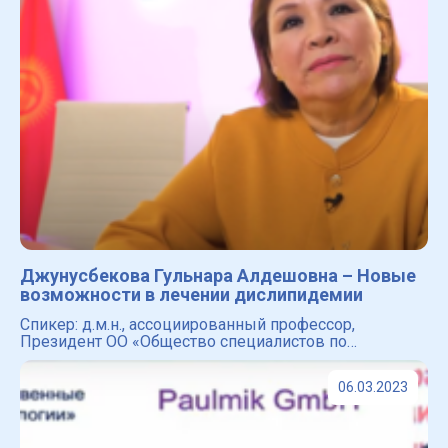
Джунусбекова Гульнара Алдешовна – Новые
возможности в лечении дислипидемии
Спикер: д.м.н., ассоциированный профессор,
Президент ОО «Общество специалистов по
артериальной гипертонии и кардиоваскулярной
профилактике», заведующая кафедрой кардиологии
06.03.2023
Казахского медици