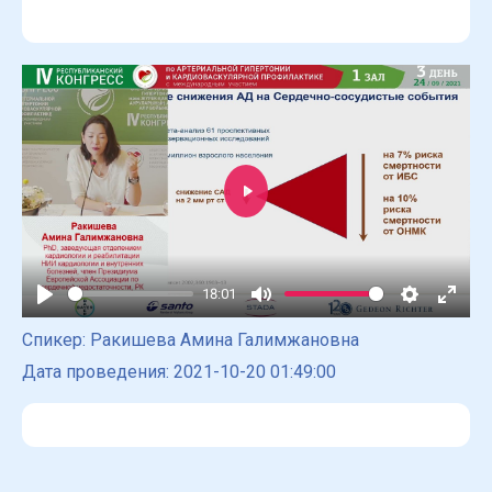
Play
18:01
Play
Mute
Settings
Enter
Спикер: Ракишева Амина Галимжановна
fulls
Дата проведения: 2021-10-20 01:49:00