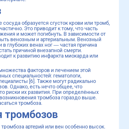
з
е сосуда образуется сгусток крови или тромб,
астично. Это приводит к тому, что часть
жения и может погибнуть. В зависимости от
быть венозным и артериальным. Венозный
 в глубоких венах ног ― частая причина
стать причиной внезапной смерти.
одит к развитию инфаркта миокарда или
множества факторов и лечением этой
зных специальностей: гематологи,
пециалисты [6]. Также могут радикально
ов. Однако, есть нечто общее, что
о риски их развития. При определённых
 возникновения тромбоза гораздо выше.
асаться тромбоза.
я тромбозов
 тромбоза артерий или вен особенно высок.