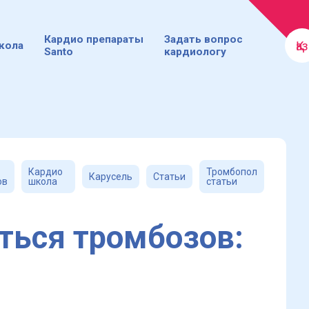
Кардио препараты
Задать вопрос
Қаз
кола
Santo
кардиологу
Кардио
Тромбопол
Карусель
Статьи
ов
школа
статьи
ться тромбозов: