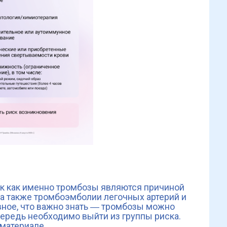
ак как именно тромбозы являются причиной
 а также тромбоэмболии легочных артерий и
вное, что важно знать ― тромбозы можно
чередь необходимо выйти из группы риска.
 материале.