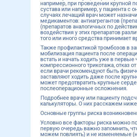
например, при проведении крупной п
сустава или например, у пациента с 
случаях лечащий врач может назнач
медикаментов: антиагрегантов (препа
(препаратов аналогичных по действию
воздействия у этих препаратов разл
того или иного средства принимает в
Также профилактикой тромбозов в за
мобилизация пациента после операци
встать и начать ходить уже в первые
компрессионного трикотажа, отказ от
если врачи рекомендуют быть физич
заставляют ходить даже после крупно
может предотвратить крупные серде
послеоперационные осложнения.
Подробнее врачу или пациенту подсч
калькуляторы. О них расскажем ниже
Основные группы риска возникновен
Условно все факторы риска можно по
первую очередь важно запомнить, ч
можем повлиять) и не изменяемые (н