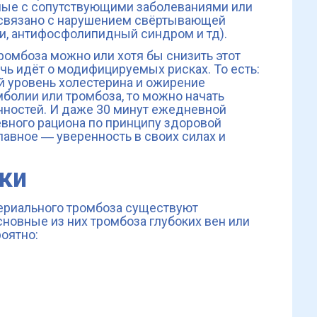
нные с сопутствующими заболеваниями или
 связано с нарушением свёртывающей
и, антифосфолипидный синдром и тд).
ромбоза можно или хотя бы снизить этот
чь идёт о модифицируемых рисках. То есть:
й уровень холестерина и ожирение
болии или тромбоза, то можно начать
нностей. И даже 30 минут ежедневной
евного рациона по принципу здоровой
лавное ― уверенность в своих силах и
ки
ртериального тромбоза существуют
сновные из них тромбоза глубоких вен или
оятно: