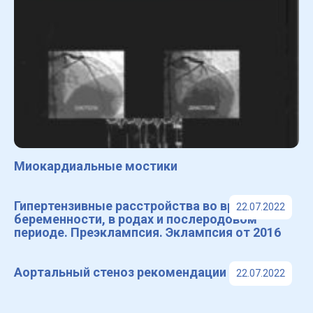
Миокардиальные мостики
Гипертензивные расстройства во время
22.07.2022
беременности, в родах и послеродовом
периоде. Преэклампсия. Эклампсия от 2016
Аортальный стеноз рекомендации 2016 г
22.07.2022