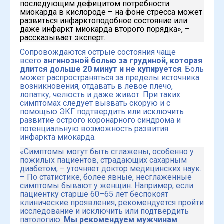
последующим дефицитом потребности
миокарда в кислороде – на фоне стресса может
развиться инфарктоподобное состояние или
даже инфаркт миокарда второго порядка», –
рассказывает эксперт.
Сопровождаются острые состояния чаще
всего
ангинозной болью за грудиной, которая
длится дольше 20 минут и не купируется
. Боль
может распространяться за пределы источника
возникновения, отдавать в левое плечо,
лопатку, челюсть и даже живот. При таких
симптомах следует вызвать скорую и с
помощью ЭКГ подтвердить или исключить
развитие острого коронарного синдрома и
потенциальную возможность развития
инфаркта миокарда.
«Симптомы могут быть сглажены, особенно у
пожилых пациентов, страдающих сахарным
диабетом, – уточняет доктор медицинских наук.
– По статистике, более явные, несглаженные
симптомы бывают у женщин. Например, если
пациентку старше 60–65 лет беспокоят
клинические проявления, рекомендуется пройти
исследование и исключить или подтвердить
патологию.
Мы рекомендуем мужчинам