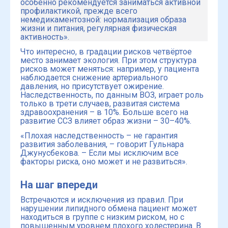
особенно рекомендуется заниматься активной
профилактикой, прежде всего
немедикаментозной: нормализация образа
жизни и питания, регулярная физическая
активность».
Что интересно, в градации рисков четвёртое
место занимает экология. При этом структура
рисков может меняться: например, у пациента
наблюдается снижение артериального
давления, но присутствует ожирение.
Наследственность, по данным ВОЗ, играет роль
только в трети случаев, развитая система
здравоохранения – в 10%. Больше всего на
развитие ССЗ влияет образ жизни – 30–40%.
«Плохая наследственность – не гарантия
развития заболевания, – говорит Гульнара
Джунусбекова. – Если мы исключим все
факторы риска, оно может и не развиться».
На шаг впереди
Встречаются и исключения из правил. При
нарушении липидного обмена пациент может
находиться в группе с низким риском, но с
повышенным уровнем плохого холестерина. В