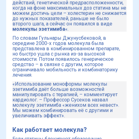
действий, генетической предрасположенности,
когда на фоне максимальных доз статина мы не
можем достичь цели – холестерин не снижается
до нужных показателей, раньше не было
второго шага, а сейчас он появился в виде
молекулы эзетимиба
«.
По словам Гульнары Джунусбековой, в
середине 2000-х годов молекула была
представлена в комбинированном препарате,
но быстро ушла с рынка из-за высокой
стоимости. Потом появилось генерическое
средство – в связке с другим, которое
ограничивало мобильность и комбинаторику
лечения.
«Использование моноформы молекулы
эзетимиба даёт больше возможностей
манипулировать с терапией, – комментирует
кардиолог. – Профессор Сусеков назвал
молекулу эзетимиба «женихом всех невест».
Мы можем комбинировать её с другими и
увеличивать эффект».
Как работает молекула?
Если статины блокируют образование