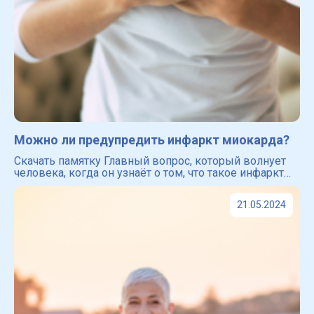
Можно ли предупредить инфаркт миокарда?
Скачать памятку Главный вопрос, который волнует
человека, когда он узнаёт о том, что такое инфаркт
миокарда ― можно ли избежать инфаркта и как это
сделать? Забегая вперёд мы хотим успокоить вас ―
21.05.2024
проф