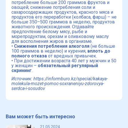
потребление больше 200 граммов фруктов и
овощей; снижение потребления соли и
сахаросодержащих продуктов, красного мяса и
продуктов его переработки (колбаса, фарш) – не
больше 350–500 граммов в неделю, продуктов
животного происхождения. Отдавайте
предпочтение белому мясу, рыбе и
морепродуктам, орехам и оливковому маслу
для восполнения жиров в организме.
•
Снижения потребления алкоголя
(не больше
100 граммов в неделю) и курения,
вплоть до
полного отказа
от вредных привычек.
• При достижении возраста 40 лет у мужчин и 50
у женщин –
обязательный регулярный
скрининг
.
Источник:
https://informburo.kz/special/kakaya-
molekula-mozet-pomoc-soxraneniyu-zdorovya-
serdca-i-sosudov
Вам может быть интересно
21.05.2024