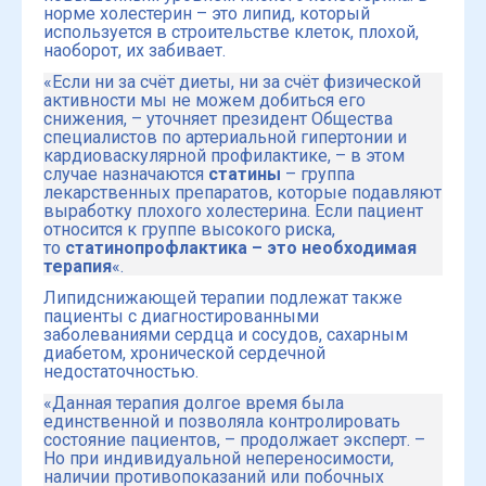
норме холестерин – это липид, который
используется в строительстве клеток, плохой,
наоборот, их забивает.
«Если ни за счёт диеты, ни за счёт физической
активности мы не можем добиться его
снижения, – уточняет президент Общества
специалистов по артериальной гипертонии и
кардиоваскулярной профилактике, – в этом
случае назначаются
статины
– группа
лекарственных препаратов, которые подавляют
выработку плохого холестерина. Если пациент
относится к группе высокого риска,
то
статинопрофлактика – это необходимая
терапия
«.
Липидснижающей терапии подлежат также
пациенты с диагностированными
заболеваниями сердца и сосудов, сахарным
диабетом, хронической сердечной
недостаточностью.
«Данная терапия долгое время была
единственной и позволяла контролировать
состояние пациентов, – продолжает эксперт. –
Но при индивидуальной непереносимости,
наличии противопоказаний или побочных