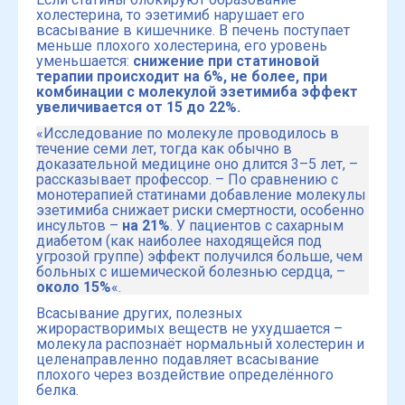
холестерина, то эзетимиб нарушает его
всасывание в кишечнике. В печень поступает
меньше плохого холестерина, его уровень
уменьшается:
снижение при статиновой
терапии происходит на 6%, не более, при
комбинации с молекулой эзетимиба эффект
увеличивается от 15 до 22%.
«Исследование по молекуле проводилось в
течение семи лет, тогда как обычно в
доказательной медицине оно длится 3–5 лет, –
рассказывает профессор. – По сравнению с
монотерапией статинами добавление молекулы
эзетимиба снижает риски смертности, особенно
инсультов –
на 21%
. У пациентов с сахарным
диабетом (как наиболее находящейся под
угрозой группе) эффект получился больше, чем
больных с ишемической болезнью сердца, –
около 15%
«.
Всасывание других, полезных
жирорастворимых веществ не ухудшается –
молекула распознаёт нормальный холестерин и
целенаправленно подавляет всасывание
плохого через воздействие определённого
белка.