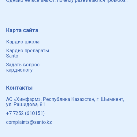
Однако не все знают, почему развиваются тромбозы,
какие существуют факторы риска и какие есть
способы для предотвращения возникновения
тромбов в сосудах
Карта сайта
Кардио школа
Кардио препараты
Santo
Задать вопрос
кардиологу
Контакты
АО «Химфарм», Республика Казахстан, г. Шымкент,
ул. Рашидова, 81
+7 7252 (610151)
complaints@santo.kz