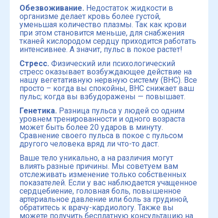
Обезвоживание.
Недостаток жидкости в
организме делает кровь более густой,
уменьшая количество плазмы. Так как крови
при этом становится меньше, для снабжения
тканей кислородом сердцу приходится работать
интенсивнее. А значит, пульс в покое растет!
Стресс.
Физический или психологический
стресс оказывает возбуждающее действие на
нашу вегетативную нервную систему (ВНС). Все
просто – когда вы спокойны, ВНС снижает ваш
пульс; когда вы взбудоражены — повышает.
Генетика.
Разница пульса у людей со одним
уровнем тренированности и одного возраста
может быть более 20 ударов в минуту.
Сравнение своего пульса в покое с пульсом
другого человека вряд ли что-то даст.
Ваше тело уникально, а на различия могут
влиять разные причины. Мы советуем вам
отслеживать изменение только собственных
показателей. Если у вас наблюдается учащенное
сердцебиение, головная боль, повышенное
артериальное давление или боль за грудиной,
обратитесь к врачу-кардиологу. Также вы
можете получить бесплатную консультацию на