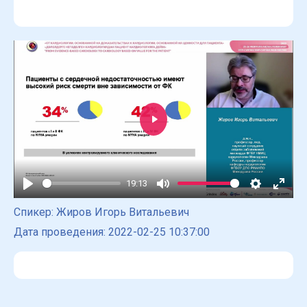
Play
19:13
Play
Mute
Settings
Enter
Спикер: Жиров Игорь Витальевич
fulls
Дата проведения: 2022-02-25 10:37:00