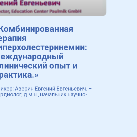
Комбинированная
ерапия
иперхолестеринемии:
еждународный
линический опыт и
рактика.»
икер: Аверин Евгений Евгеньевич. –
рдиолог, д.м.н., начальник научно-
разовательного центра ЦКБ РАН, член-
рреспондент Российской Академии
тествознания. Место выступления:
креты женского сер