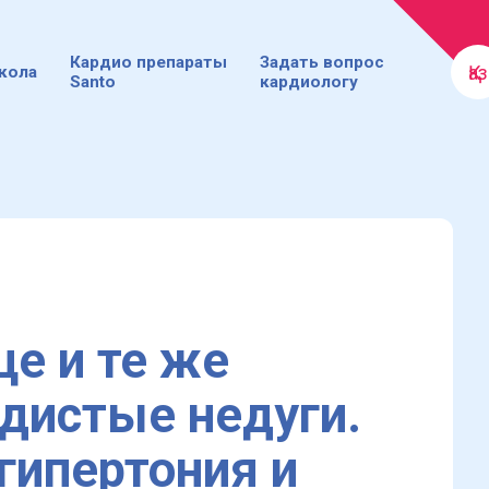
Кардио препараты
Задать вопрос
Қаз
кола
Santo
кардиологу
е и те же
дистые недуги.
гипертония и