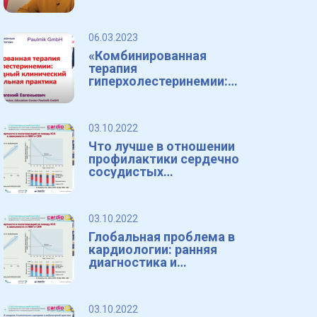
дислипидемии
06.03.2023
«Комбинированная
терапия
гиперхолестеринемии:
международный
клинический опыт и
практика.»
een
03.10.2022
Что лучше в отношении
профилактики сердечно
сосудистых
осложнений: низкие
дозы и много лекарств
или большие дозы?
03.10.2022
Глобальная проблема в
кардиологии: ранняя
диагностика и
эффективное лечение
ХСН
03.10.2022