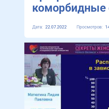
коморбидные 
Дата:
22.07.2022
Просмотров:
1