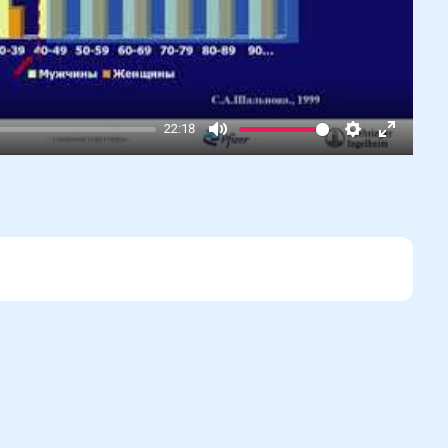
22:18
Mute
Settings
Enter
fullscr