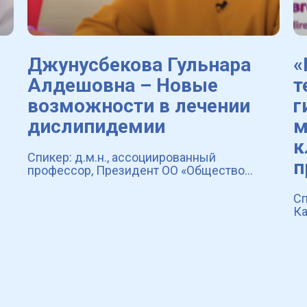
Джунусбекова Гульнара
«
Алдешовна – Новые
т
возможности в лечении
г
дислипидемии
м
к
Спикер: д.м.н., ассоциированный
п
профессор, Президент ОО «Общество
специалистов по артериальной гипертонии
и кардиоваскулярной профилактике»,
Сп
заведующая кафедрой кардиологии
Ка
Казахского медици
об
ко
Ес
Се