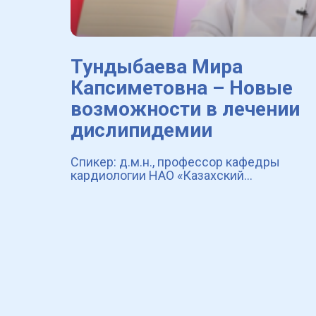
Тундыбаева Мира
Капсиметовна – Новые
возможности в лечении
дислипидемии
Спикер: д.м.н., профессор кафедры
кардиологии НАО «Казахский
национальный медицинский университет
им. С.Д.Асфендиярова». Вице-президент
ОО «Общества специалистов по
артериальной гиперто